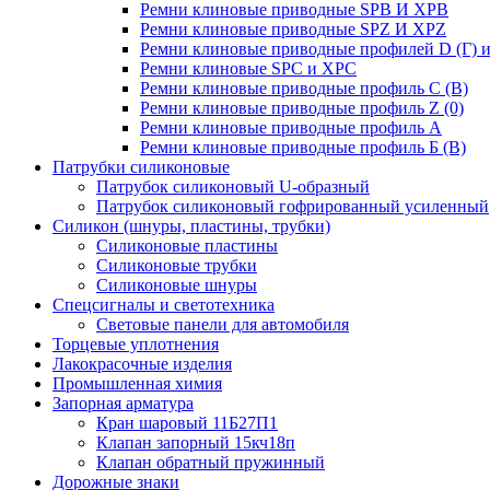
Ремни клиновые приводные SPB И XPB
Ремни клиновые приводные SPZ И XPZ
Ремни клиновые приводные профилей D (Г) и
Ремни клиновые SPC и XPC
Ремни клиновые приводные профиль C (В)
Ремни клиновые приводные профиль Z (0)
Ремни клиновые приводные профиль А
Ремни клиновые приводные профиль Б (B)
Патрубки силиконовые
Патрубок силиконовый U-образный
Патрубок силиконовый гофрированный усиленный
Силикон (шнуры, пластины, трубки)
Силиконовые пластины
Силиконовые трубки
Силиконовые шнуры
Спецсигналы и светотехника
Световые панели для автомобиля
Торцевые уплотнения
Лакокрасочные изделия
Промышленная химия
Запорная арматура
Кран шаровый 11Б27П1
Клапан запорный 15кч18п
Клапан обратный пружинный
Дорожные знаки