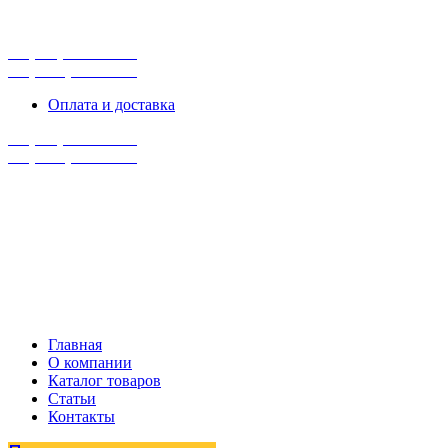
г. Сургут, ул. Промышленная 16/5
ПН-ПТ 9:00 - 16:00
+7 (929) 243-73-42
+7 (3462) 37-82-77
Оплата и доставка
+7 (929) 243-73-42
+7 (3462) 37-82-77
Главная
О компании
Каталог товаров
Статьи
Контакты