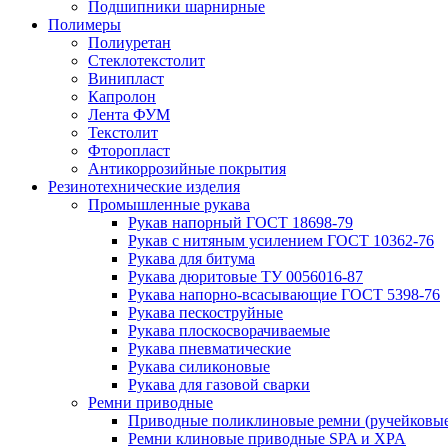
Подшипники шарнирные
Полимеры
Полиуретан
Стеклотекстолит
Винипласт
Капролон
Лента ФУМ
Текстолит
Фторопласт
Антикоррозийные покрытия
Резинотехнические изделия
Промышленные рукава
Рукав напорный ГОСТ 18698-79
Рукав с нитяным усилением ГОСТ 10362-76
Рукава для битума
Рукава дюритовые ТУ 0056016-87
Рукава напорно-всасывающие ГОСТ 5398-76
Рукава пескоструйные
Рукава плоскосворачиваемые
Рукава пневматические
Рукава силиконовые
Рукава для газовой сварки
Ремни приводные
Приводные поликлиновые ремни (ручейковые
Ремни клиновые приводные SPA и XPA