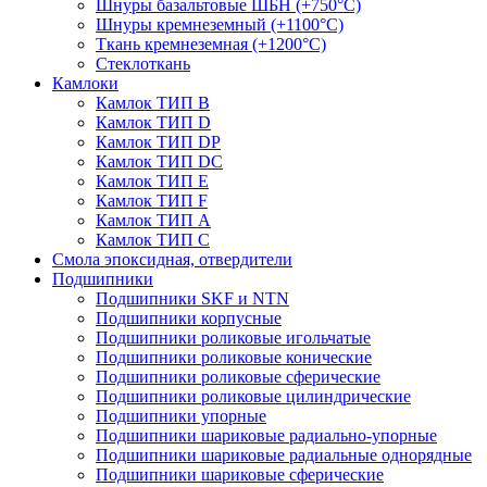
Шнуры базальтовые ШБН (+750°С)
Шнуры кремнеземный (+1100°С)
Ткань кремнеземная (+1200°С)
Стеклоткань
Камлоки
Камлок ТИП B
Камлок ТИП D
Камлок ТИП DP
Камлок ТИП DС
Камлок ТИП E
Камлок ТИП F
Камлок ТИП А
Камлок ТИП С
Смола эпоксидная, отвердители
Подшипники
Подшипники SKF и NTN
Подшипники корпусные
Подшипники роликовые игольчатые
Подшипники роликовые конические
Подшипники роликовые сферические
Подшипники роликовые цилиндрические
Подшипники упорные
Подшипники шариковые радиально-упорные
Подшипники шариковые радиальные однорядные
Подшипники шариковые сферические