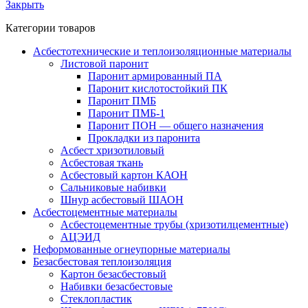
Закрыть
Категории товаров
Асбестотехнические и теплоизоляционные материалы
Листовой паронит
Паронит армированный ПА
Паронит кислотостойкий ПК
Паронит ПМБ
Паронит ПМБ-1
Паронит ПОН — общего назначения
Прокладки из паронита
Асбест хризотиловый
Асбестовая ткань
Асбестовый картон КАОН
Сальниковые набивки
Шнур асбестовый ШАОН
Асбестоцементные материалы
Асбестоцементные трубы (хризотилцементные)
АЦЭИД
Неформованные огнеупорные материалы
Безасбестовая теплоизоляция
Картон безасбестовый
Набивки безасбестовые
Стеклопластик