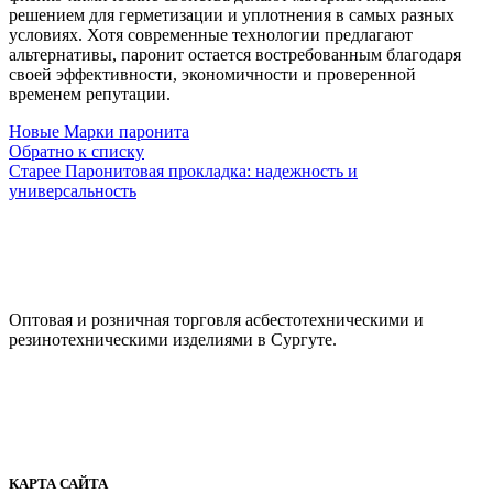
решением для герметизации и уплотнения в самых разных
условиях. Хотя современные технологии предлагают
альтернативы, паронит остается востребованным благодаря
своей эффективности, экономичности и проверенной
временем репутации.
Новые
Марки паронита
Обратно к списку
Старее
Паронитовая прокладка: надежность и
универсальность
ООО "АсбестСургут"
Оптовая и розничная торговля асбестотехническими и
резинотехническими изделиями в Сургуте.
г. Сургут, ул. Промышленная 16/5
+7 (929) 243-73-42
+7 (3462) 37-82-77
fenix1548@yandex.ru
КАРТА САЙТА