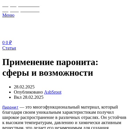
+7 (929) 243-73-42
+7 (3462) 37-82-77
Меню
0
0
₽
Статьи
Применение паронита:
сферы и возможности
28.02.2025
Опубликовано
AsbSroot
Вкл 28.02.2025
— это многофункциональный материал, который
Паронит
благодаря своим уникальным характеристикам получил
широкое распространение в различных отраслях. Он устойчив
к высоким температурам, давлению и химически активным
веществам, что делает его незаменимым для создания