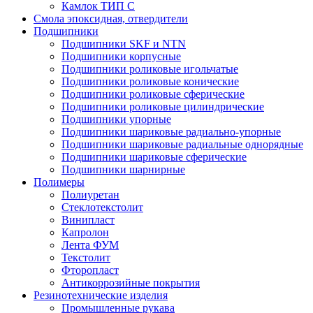
Камлок ТИП С
Смола эпоксидная, отвердители
Подшипники
Подшипники SKF и NTN
Подшипники корпусные
Подшипники роликовые игольчатые
Подшипники роликовые конические
Подшипники роликовые сферические
Подшипники роликовые цилиндрические
Подшипники упорные
Подшипники шариковые радиально-упорные
Подшипники шариковые радиальные однорядные
Подшипники шариковые сферические
Подшипники шарнирные
Полимеры
Полиуретан
Стеклотекстолит
Винипласт
Капролон
Лента ФУМ
Текстолит
Фторопласт
Антикоррозийные покрытия
Резинотехнические изделия
Промышленные рукава