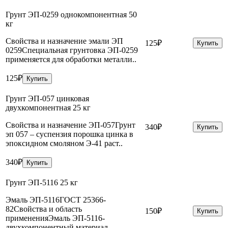
Грунт ЭП-0259 однокомпонентная 50
кг
Свойства и назначение эмали ЭП
125₽
Купить
0259Специальная грунтовка ЭП-0259
применяется для обработки металли..
125₽
Купить
Грунт ЭП-057 цинковая
двухкомпонентная 25 кг
Свойства и назначение ЭП-057Грунт
340₽
Купить
эп 057 – суспензия порошка цинка в
эпоксидном смоляном Э-41 раст..
340₽
Купить
Грунт ЭП-5116 25 кг
Эмаль ЭП-5116ГОСТ 25366-
82Свойства и область
150₽
Купить
примененияЭмаль ЭП-5116-
двухкомпонентный материал..