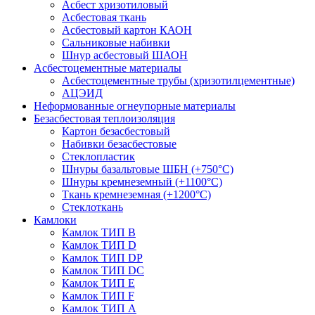
Асбест хризотиловый
Асбестовая ткань
Асбестовый картон КАОН
Сальниковые набивки
Шнур асбестовый ШАОН
Асбестоцементные материалы
Асбестоцементные трубы (хризотилцементные)
АЦЭИД
Неформованные огнеупорные материалы
Безасбестовая теплоизоляция
Картон безасбестовый
Набивки безасбестовые
Стеклопластик
Шнуры базальтовые ШБН (+750°С)
Шнуры кремнеземный (+1100°С)
Ткань кремнеземная (+1200°С)
Стеклоткань
Камлоки
Камлок ТИП B
Камлок ТИП D
Камлок ТИП DP
Камлок ТИП DС
Камлок ТИП E
Камлок ТИП F
Камлок ТИП А