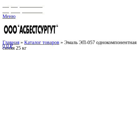
+7 (929) 243-73-42
+7 (3462) 37-82-77
Меню
Главная
»
Каталог товаров
»
Эмаль ЭП-057 однокомпонентная
0
0
₽
синяя 25 кг