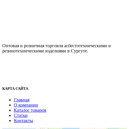
ООО "АсбестСургут"
Оптовая и розничная торговля асбестотехническими и
резинотехническими изделиями в Сургуте.
г. Сургут, ул. Промышленная 16/5
+7 (929) 243-73-42
+7 (3462) 37-82-77
fenix1548@yandex.ru
КАРТА САЙТА
Главная
О компании
Каталог товаров
Статьи
Контакты