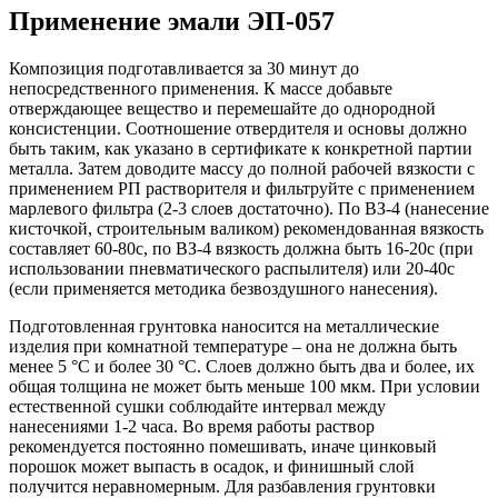
Применение эмали ЭП-057
Композиция подготавливается за 30 минут до
непосредственного применения. К массе добавьте
отверждающее вещество и перемешайте до однородной
консистенции. Соотношение отвердителя и основы должно
быть таким, как указано в сертификате к конкретной партии
металла. Затем доводите массу до полной рабочей вязкости с
применением РП растворителя и фильтруйте с применением
марлевого фильтра (2-3 слоев достаточно). По ВЗ-4 (нанесение
кисточкой, строительным валиком) рекомендованная вязкость
составляет 60-80с, по ВЗ-4 вязкость должна быть 16-20с (при
использовании пневматического распылителя) или 20-40с
(если применяется методика безвоздушного нанесения).
Подготовленная грунтовка наносится на металлические
изделия при комнатной температуре – она не должна быть
менее 5 °C и более 30 °C. Слоев должно быть два и более, их
общая толщина не может быть меньше 100 мкм. При условии
естественной сушки соблюдайте интервал между
нанесениями 1-2 часа. Во время работы раствор
рекомендуется постоянно помешивать, иначе цинковый
порошок может выпасть в осадок, и финишный слой
получится неравномерным. Для разбавления грунтовки