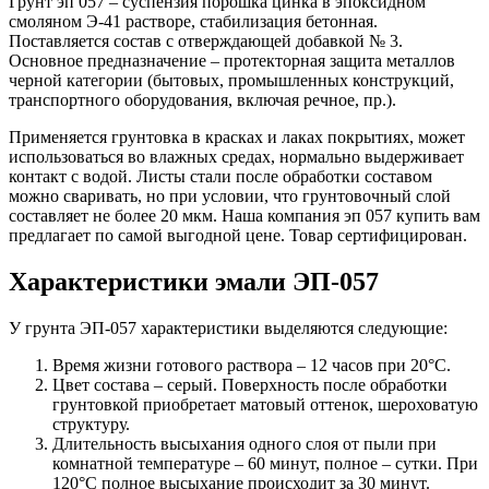
Грунт эп 057 – суспензия порошка цинка в эпоксидном
смоляном Э-41 растворе, стабилизация бетонная.
Поставляется состав с отверждающей добавкой № 3.
Основное предназначение – протекторная защита металлов
черной категории (бытовых, промышленных конструкций,
транспортного оборудования, включая речное, пр.).
Применяется грунтовка в красках и лаках покрытиях, может
использоваться во влажных средах, нормально выдерживает
контакт с водой. Листы стали после обработки составом
можно сваривать, но при условии, что грунтовочный слой
составляет не более 20 мкм. Наша компания эп 057 купить вам
предлагает по самой выгодной цене. Товар сертифицирован.
Характеристики эмали ЭП-057
У грунта ЭП-057 характеристики выделяются следующие:
Время жизни готового раствора – 12 часов при 20°С.
Цвет состава – серый. Поверхность после обработки
грунтовкой приобретает матовый оттенок, шероховатую
структуру.
Длительность высыхания одного слоя от пыли при
комнатной температуре – 60 минут, полное – сутки. При
120°С полное высыхание происходит за 30 минут.