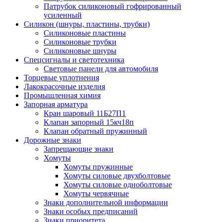
Патрубок силиконовый гофрированный
усиленный
Силикон (шнуры, пластины, трубки)
Силиконовые пластины
Силиконовые трубки
Силиконовые шнуры
Спецсигналы и светотехника
Световые панели для автомобиля
Торцевые уплотнения
Лакокрасочные изделия
Промышленная химия
Запорная арматура
Кран шаровый 11Б27П1
Клапан запорный 15кч18п
Клапан обратный пружинный
Дорожные знаки
Запрещающие знаки
Хомуты
Хомуты пружинные
Хомуты силовые двухболтовые
Хомуты силовые одноболтовые
Хомуты червячные
Знаки дополнительной информации
Знаки особых предписаний
Знаки приоритета