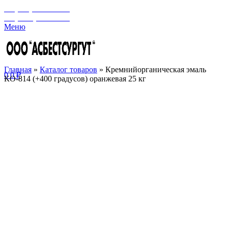
+7 (929) 243-73-42
+7 (3462) 37-82-77
Меню
Главная
»
Каталог товаров
»
Кремнийорганическая эмаль
0
0
₽
КО-814 (+400 градусов) оранжевая 25 кг