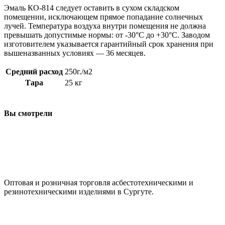
Эмаль КО-814 следует оставить в сухом складском
помещении, исключающем прямое попадание солнечных
лучей. Температура воздуха внутри помещения не должна
превышать допустимые нормы: от -30°C до +30°C. Заводом
изготовителем указывается гарантийный срок хранения при
вышеназванных условиях — 36 месяцев.
Средний расход
250г./м2
Тара
25 кг
Вы смотрели
ООО "АсбестСургут"
Оптовая и розничная торговля асбестотехническими и
резинотехническими изделиями в Сургуте.
г. Сургут, ул. Промышленная 16/5
+7 (929) 243-73-42