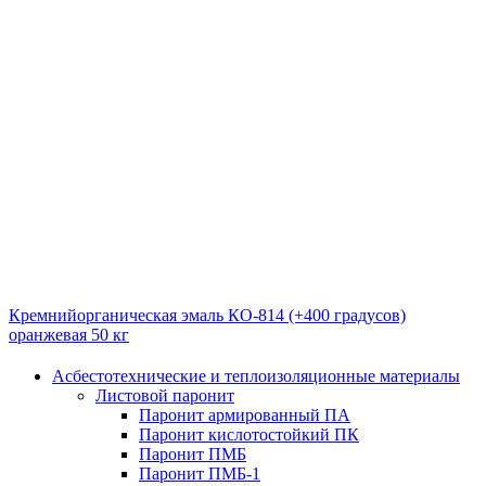
Кремнийорганическая эмаль КО-814 (+400 градусов)
оранжевая 50 кг
Асбестотехнические и теплоизоляционные материалы
Листовой паронит
Паронит армированный ПА
Паронит кислотостойкий ПК
Паронит ПМБ
Паронит ПМБ-1