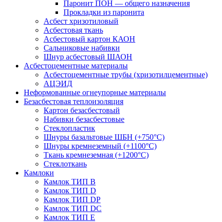
Паронит ПОН — общего назначения
Прокладки из паронита
Асбест хризотиловый
Асбестовая ткань
Асбестовый картон КАОН
Сальниковые набивки
Шнур асбестовый ШАОН
Асбестоцементные материалы
Асбестоцементные трубы (хризотилцементные)
АЦЭИД
Неформованные огнеупорные материалы
Безасбестовая теплоизоляция
Картон безасбестовый
Набивки безасбестовые
Стеклопластик
Шнуры базальтовые ШБН (+750°С)
Шнуры кремнеземный (+1100°С)
Ткань кремнеземная (+1200°С)
Стеклоткань
Камлоки
Камлок ТИП B
Камлок ТИП D
Камлок ТИП DP
Камлок ТИП DС
Камлок ТИП E