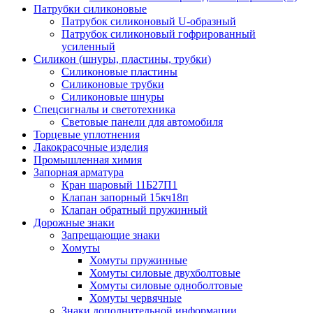
Патрубки силиконовые
Патрубок силиконовый U-образный
Патрубок силиконовый гофрированный
усиленный
Силикон (шнуры, пластины, трубки)
Силиконовые пластины
Силиконовые трубки
Силиконовые шнуры
Спецсигналы и светотехника
Световые панели для автомобиля
Торцевые уплотнения
Лакокрасочные изделия
Промышленная химия
Запорная арматура
Кран шаровый 11Б27П1
Клапан запорный 15кч18п
Клапан обратный пружинный
Дорожные знаки
Запрещающие знаки
Хомуты
Хомуты пружинные
Хомуты силовые двухболтовые
Хомуты силовые одноболтовые
Хомуты червячные
Знаки дополнительной информации