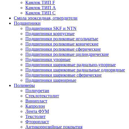
Камлок ТИП F
Камлок ТИП А
Камлок ТИП С
Смола эпоксидная, отвердители
Подшипники
Подшипники SKF и NTN
Подшипники корпусные
Подшипники роликовые игольчатые
Подшипники роликовые конические
Подшипники роликовые сферические
Подшипники роликовые цилиндрические
Подшипники упорные
Подшипники шариковые радиально-упорные
Подшипники шариковые радиальные однорядные
Подшипники шариковые сферические
Подшипники шарнирные
Полимеры
Полиуретан
Стеклотекстолит
Винипласт
Капролон
Лента ФУМ
Текстолит
Фторопласт
Антикоррозийные покрытия