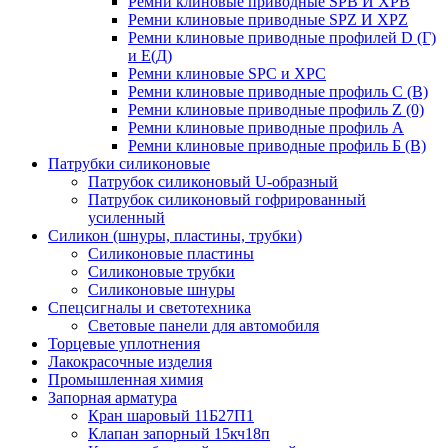
Ремни клиновые приводные SPB И XPB
Ремни клиновые приводные SPZ И XPZ
Ремни клиновые приводные профилей D (Г)
и Е(Д)
Ремни клиновые SPC и XPC
Ремни клиновые приводные профиль C (В)
Ремни клиновые приводные профиль Z (0)
Ремни клиновые приводные профиль А
Ремни клиновые приводные профиль Б (B)
Патрубки силиконовые
Патрубок силиконовый U-образный
Патрубок силиконовый гофрированный
усиленный
Силикон (шнуры, пластины, трубки)
Силиконовые пластины
Силиконовые трубки
Силиконовые шнуры
Спецсигналы и светотехника
Световые панели для автомобиля
Торцевые уплотнения
Лакокрасочные изделия
Промышленная химия
Запорная арматура
Кран шаровый 11Б27П1
Клапан запорный 15кч18п