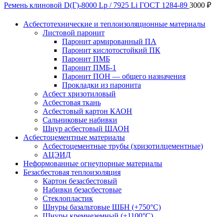
Ремень клиновой D(Г)-8000 Lp / 7925 Li ГОСТ 1284-89
3000
₽
Асбестотехнические и теплоизоляционные материалы
Листовой паронит
Паронит армированный ПА
Паронит кислотостойкий ПК
Паронит ПМБ
Паронит ПМБ-1
Паронит ПОН — общего назначения
Прокладки из паронита
Асбест хризотиловый
Асбестовая ткань
Асбестовый картон КАОН
Сальниковые набивки
Шнур асбестовый ШАОН
Асбестоцементные материалы
Асбестоцементные трубы (хризотилцементные)
АЦЭИД
Неформованные огнеупорные материалы
Безасбестовая теплоизоляция
Картон безасбестовый
Набивки безасбестовые
Стеклопластик
Шнуры базальтовые ШБН (+750°С)
Шнуры кремнеземный (+1100°С)