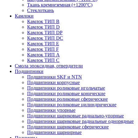
Ткань кремнеземная (+1200°С)
Стеклоткань
Камлоки
Камлок ТИП B
Камлок ТИП D
Камлок ТИП DP
Камлок ТИП DС
Камлок ТИП E
Камлок ТИП F
Камлок ТИП А
Камлок ТИП С
Смола эпоксидная, отвердители
Подшипники
Подшипники SKF и NTN
Подшипники корпусные
Подшипники роликовые игольчатые
Подшипники роликовые конические
Подшипники роликовые сферические
Подшипники роликовые цилиндрические
Подшипники упорные
Подшипники шариковые радиально-упорные
Подшипники шариковые радиальные однорядные
Подшипники шариковые сферические
Подшипники шарнирные
Полимеры