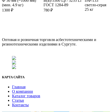
Ф 50 мм (~1000 мм)
В(Б)-5300 Lp / 5255 Li
ПФ-133
(мин. 4.9 кг)
ГОСТ 1284-89
светло-серая
25 кг
1300
₽
780
₽
ООО "АсбестСургут"
Оптовая и розничная торговля асбестотехническими и
резинотехническими изделиями в Сургуте.
г. Сургут, ул. Промышленная 16/5
+7 (929) 243-73-42
+7 (3462) 37-82-77
fenix1548@yandex.ru
КАРТА САЙТА
Главная
О компании
Каталог товаров
Статьи
Контакты