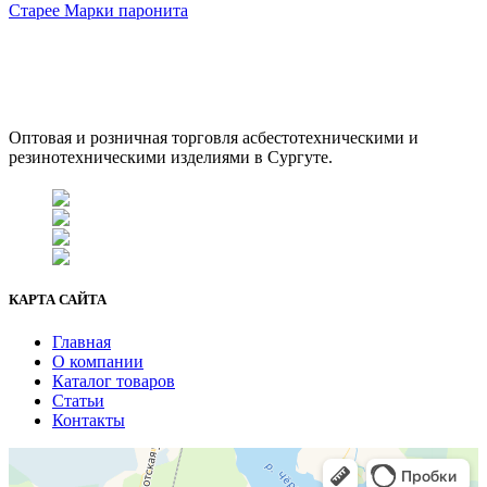
Старее
Марки паронита
ООО "АсбестСургут"
Оптовая и розничная торговля асбестотехническими и
резинотехническими изделиями в Сургуте.
г. Сургут, ул. Промышленная 16/5
+7 (929) 243-73-42
+7 (3462) 37-82-77
fenix1548@yandex.ru
КАРТА САЙТА
Главная
О компании
Каталог товаров
Статьи
Контакты