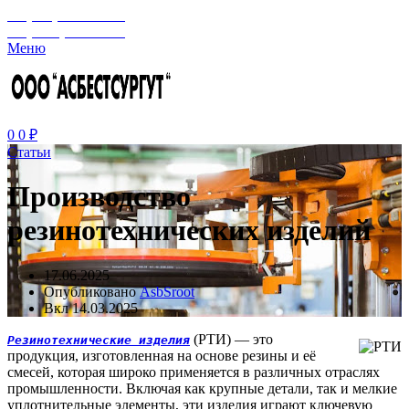
+7 (929) 243-73-42
+7 (3462) 37-82-77
Меню
0
0
₽
Статьи
Производство
резинотехнических изделий
17.06.2025
Опубликовано
AsbSroot
Вкл 14.03.2025
(РТИ) — это
Резинотехнические изделия
продукция, изготовленная на основе резины и её
смесей, которая широко применяется в различных отраслях
промышленности. Включая как крупные детали, так и мелкие
уплотнительные элементы, эти изделия играют ключевую