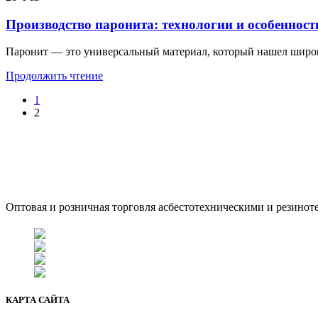
Производство паронита: технологии и особенност
Паронит — это универсальный материал, который нашел широко
Продолжить чтение
1
2
ООО "АсбестСургут"
Оптовая и розничная торговля асбестотехническими и резинот
г. Сургут, ул. Промышленная 16/5
+7 (929) 243-73-42
+7 (3462) 37-82-77
fenix1548@yandex.ru
КАРТА САЙТА