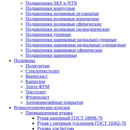
Подшипники SKF и NTN
Подшипники корпусные
Подшипники роликовые игольчатые
Подшипники роликовые конические
Подшипники роликовые сферические
Подшипники роликовые цилиндрические
Подшипники упорные
Подшипники шариковые радиально-упорные
Подшипники шариковые радиальные однорядные
Подшипники шариковые сферические
Подшипники шарнирные
Полимеры
Полиуретан
Стеклотекстолит
Винипласт
Капролон
Лента ФУМ
Текстолит
Фторопласт
Антикоррозийные покрытия
Резинотехнические изделия
Промышленные рукава
Рукав напорный ГОСТ 18698-79
Рукав с нитяным усилением ГОСТ 10362-76
Рукава для битума