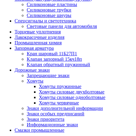
Силиконовые пластины
Силиконовые трубки
Силиконовые шнуры
Спецсигналы и светотехника
Световые панели для автомобиля
Торцевые уплотнения
Лакокрасочные изделия
Промышленная химия
Запорная арматура
Кран шаровый 11Б27П1
Клапан запорный 15кч18п
Клапан обратный пружинный
Дорожные знаки
Запрещающие знаки
Хомуты
Хомуты пружинные
Хомуты силовые двухболтовые
Хомуты силовые одноболтовые
Хомуты червячные
Знаки дополнительной информации
Знаки особых предписаний
Знаки приоритета
Информационные знаки
Смазки промышленные