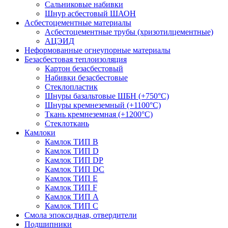
Сальниковые набивки
Шнур асбестовый ШАОН
Асбестоцементные материалы
Асбестоцементные трубы (хризотилцементные)
АЦЭИД
Неформованные огнеупорные материалы
Безасбестовая теплоизоляция
Картон безасбестовый
Набивки безасбестовые
Стеклопластик
Шнуры базальтовые ШБН (+750°С)
Шнуры кремнеземный (+1100°С)
Ткань кремнеземная (+1200°С)
Стеклоткань
Камлоки
Камлок ТИП B
Камлок ТИП D
Камлок ТИП DP
Камлок ТИП DС
Камлок ТИП E
Камлок ТИП F
Камлок ТИП А
Камлок ТИП С
Смола эпоксидная, отвердители
Подшипники