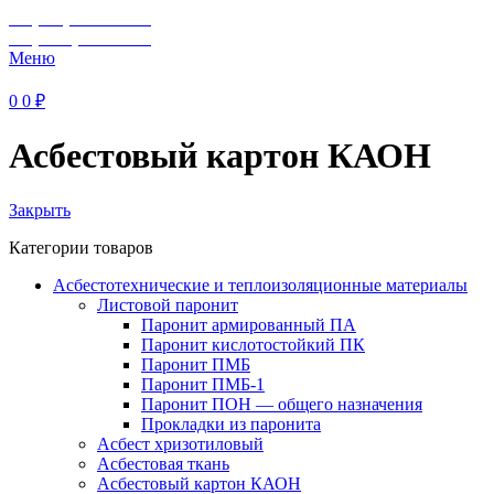
+7 (929) 243-73-42
+7 (3462) 37-82-77
Меню
0
0
₽
Асбестовый картон КАОН
Закрыть
Категории товаров
Асбестотехнические и теплоизоляционные материалы
Листовой паронит
Паронит армированный ПА
Паронит кислотостойкий ПК
Паронит ПМБ
Паронит ПМБ-1
Паронит ПОН — общего назначения
Прокладки из паронита
Асбест хризотиловый
Асбестовая ткань
Асбестовый картон КАОН