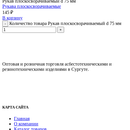
Рукав плоскосворачиваемый d 75 мм
Рукава плоскосворачиваемые
145
₽
В корзину
Количество товара Рукав плоскосворачиваемый d 75 мм
ООО "АсбестСургут"
Оптовая и розничная торговля асбестотехническими и
резинотехническими изделиями в Сургуте.
г. Сургут, ул. Промышленная 16/5
+7 (929) 243-73-42
+7 (3462) 37-82-77
fenix1548@yandex.ru
КАРТА САЙТА
Главная
О компании
Каталог товаров