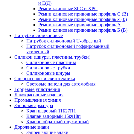
и Е(Д)
Ремни клиновые SPC и XPC
Ремни клиновые приводные профиль C (В)
Ремни клиновые приводные профиль Z (0)
Ремни клиновые приводные профиль А
Ремни клиновые приводные профиль Б (B)
Патрубки силиконовые
Патрубок силиконовый U-образный
Патрубок силиконовый гофрированный
усиленный
Силикон (шнуры, пластины, трубки)
Силиконовые пластины
Силиконовые трубки
Силиконовые шнуры
Спецсигналы и светотехника
Световые панели для автомобиля
Торцевые уплотнения
Лакокрасочные изделия
Промышленная химия
Запорная арматура
Кран шаровый 11Б27П1
Клапан запорный 15кч18п
Клапан обратный пружинный
Дорожные знаки
Запрещающие знаки