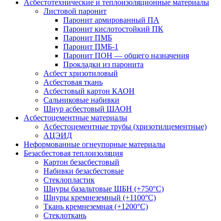
Асбестотехнические и теплоизоляционные материалы
Листовой паронит
Паронит армированный ПА
Паронит кислотостойкий ПК
Паронит ПМБ
Паронит ПМБ-1
Паронит ПОН — общего назначения
Прокладки из паронита
Асбест хризотиловый
Асбестовая ткань
Асбестовый картон КАОН
Сальниковые набивки
Шнур асбестовый ШАОН
Асбестоцементные материалы
Асбестоцементные трубы (хризотилцементные)
АЦЭИД
Неформованные огнеупорные материалы
Безасбестовая теплоизоляция
Картон безасбестовый
Набивки безасбестовые
Стеклопластик
Шнуры базальтовые ШБН (+750°С)
Шнуры кремнеземный (+1100°С)
Ткань кремнеземная (+1200°С)
Стеклоткань