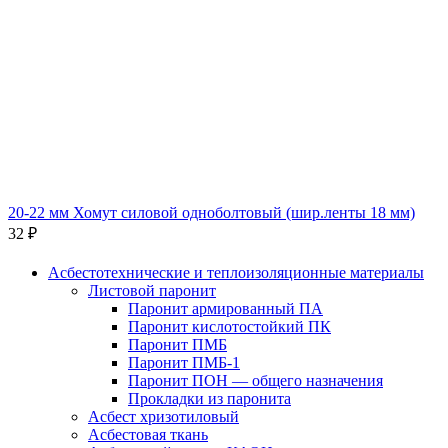
20-22 мм Хомут силовой одноболтовый (шир.ленты 18 мм)
32
₽
Асбестотехнические и теплоизоляционные материалы
Листовой паронит
Паронит армированный ПА
Паронит кислотостойкий ПК
Паронит ПМБ
Паронит ПМБ-1
Паронит ПОН — общего назначения
Прокладки из паронита
Асбест хризотиловый
Асбестовая ткань