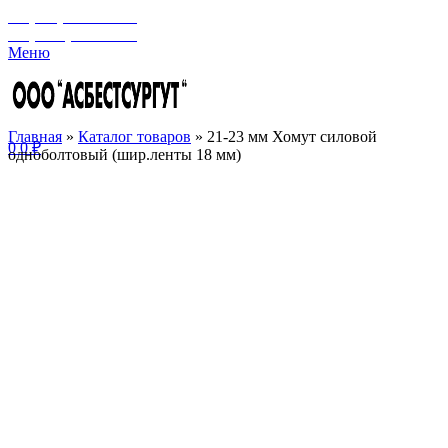
+7 (929) 243-73-42
+7 (3462) 37-82-77
Меню
Главная
»
Каталог товаров
»
21-23 мм Хомут силовой
0
0
₽
одноболтовый (шир.ленты 18 мм)