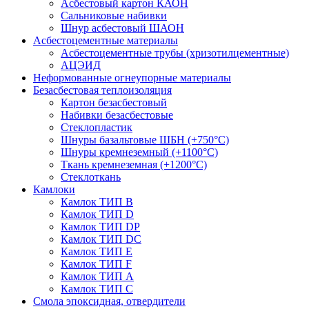
Асбестовый картон КАОН
Сальниковые набивки
Шнур асбестовый ШАОН
Асбестоцементные материалы
Асбестоцементные трубы (хризотилцементные)
АЦЭИД
Неформованные огнеупорные материалы
Безасбестовая теплоизоляция
Картон безасбестовый
Набивки безасбестовые
Стеклопластик
Шнуры базальтовые ШБН (+750°С)
Шнуры кремнеземный (+1100°С)
Ткань кремнеземная (+1200°С)
Стеклоткань
Камлоки
Камлок ТИП B
Камлок ТИП D
Камлок ТИП DP
Камлок ТИП DС
Камлок ТИП E
Камлок ТИП F
Камлок ТИП А
Камлок ТИП С
Смола эпоксидная, отвердители