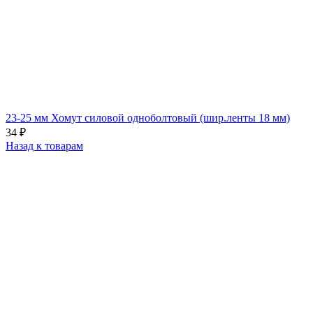
23-25 мм Хомут силовой одноболтовый (шир.ленты 18 мм)
34
₽
Назад к товарам