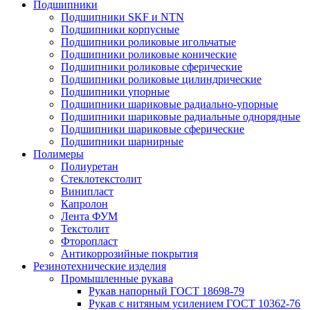
Подшипники
Подшипники SKF и NTN
Подшипники корпусные
Подшипники роликовые игольчатые
Подшипники роликовые конические
Подшипники роликовые сферические
Подшипники роликовые цилиндрические
Подшипники упорные
Подшипники шариковые радиально-упорные
Подшипники шариковые радиальные однорядные
Подшипники шариковые сферические
Подшипники шарнирные
Полимеры
Полиуретан
Стеклотекстолит
Винипласт
Капролон
Лента ФУМ
Текстолит
Фторопласт
Антикоррозийные покрытия
Резинотехнические изделия
Промышленные рукава
Рукав напорный ГОСТ 18698-79
Рукав с нитяным усилением ГОСТ 10362-76