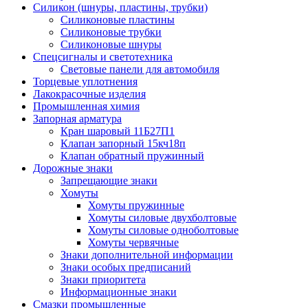
Силикон (шнуры, пластины, трубки)
Силиконовые пластины
Силиконовые трубки
Силиконовые шнуры
Спецсигналы и светотехника
Световые панели для автомобиля
Торцевые уплотнения
Лакокрасочные изделия
Промышленная химия
Запорная арматура
Кран шаровый 11Б27П1
Клапан запорный 15кч18п
Клапан обратный пружинный
Дорожные знаки
Запрещающие знаки
Хомуты
Хомуты пружинные
Хомуты силовые двухболтовые
Хомуты силовые одноболтовые
Хомуты червячные
Знаки дополнительной информации
Знаки особых предписаний
Знаки приоритета
Информационные знаки
Смазки промышленные