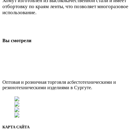
Хомут изготовлен из высококачественной стали и имеет
отбортовку по краям ленты, что позволяет многоразовое
использование.
Вы смотрели
ООО "АсбестСургут"
Оптовая и розничная торговля асбестотехническими и
резинотехническими изделиями в Сургуте.
г. Сургут, ул. Промышленная 16/5
+7 (929) 243-73-42
+7 (3462) 37-82-77
fenix1548@yandex.ru
КАРТА САЙТА