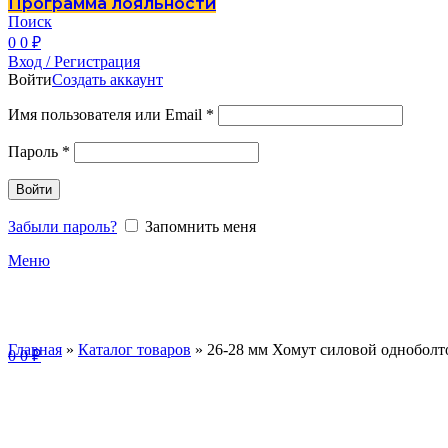
Программа лояльности
Поиск
0
0
₽
Вход / Регистрация
Войти
Создать аккаунт
Имя пользователя или Email
*
Пароль
*
Войти
Забыли пароль?
Запомнить меня
Меню
Главная
»
Каталог товаров
»
26-28 мм Хомут силовой одноболт
0
0
₽