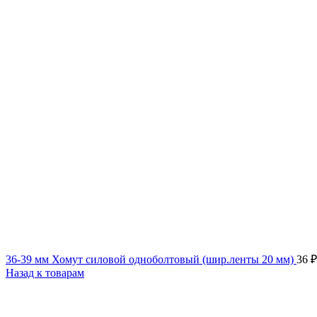
36-39 мм Хомут силовой одноболтовый (шир.ленты 20 мм)
36
₽
Назад к товарам