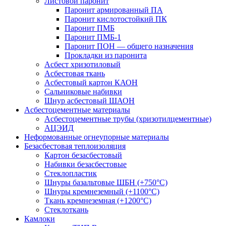
Листовой паронит
Паронит армированный ПА
Паронит кислотостойкий ПК
Паронит ПМБ
Паронит ПМБ-1
Паронит ПОН — общего назначения
Прокладки из паронита
Асбест хризотиловый
Асбестовая ткань
Асбестовый картон КАОН
Сальниковые набивки
Шнур асбестовый ШАОН
Асбестоцементные материалы
Асбестоцементные трубы (хризотилцементные)
АЦЭИД
Неформованные огнеупорные материалы
Безасбестовая теплоизоляция
Картон безасбестовый
Набивки безасбестовые
Стеклопластик
Шнуры базальтовые ШБН (+750°С)
Шнуры кремнеземный (+1100°С)
Ткань кремнеземная (+1200°С)
Стеклоткань
Камлоки