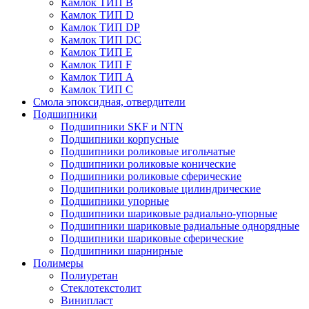
Камлок ТИП B
Камлок ТИП D
Камлок ТИП DP
Камлок ТИП DС
Камлок ТИП E
Камлок ТИП F
Камлок ТИП А
Камлок ТИП С
Смола эпоксидная, отвердители
Подшипники
Подшипники SKF и NTN
Подшипники корпусные
Подшипники роликовые игольчатые
Подшипники роликовые конические
Подшипники роликовые сферические
Подшипники роликовые цилиндрические
Подшипники упорные
Подшипники шариковые радиально-упорные
Подшипники шариковые радиальные однорядные
Подшипники шариковые сферические
Подшипники шарнирные
Полимеры
Полиуретан
Стеклотекстолит
Винипласт