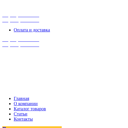
г. Сургут, ул. Промышленная 16/5
ПН-ПТ 9:00 - 16:00
+7 (929) 243-73-42
+7 (3462) 37-82-77
Оплата и доставка
+7 (929) 243-73-42
+7 (3462) 37-82-77
Главная
О компании
Каталог товаров
Статьи
Контакты