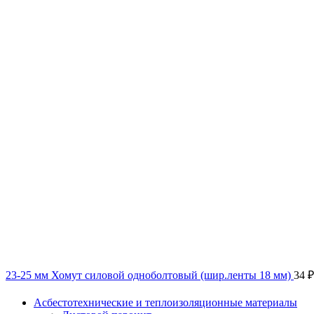
23-25 мм Хомут силовой одноболтовый (шир.ленты 18 мм)
34
₽
Асбестотехнические и теплоизоляционные материалы