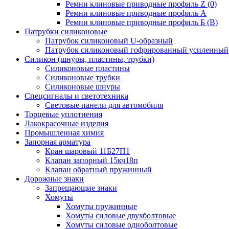
Ремни клиновые приводные профиль Z (0)
Ремни клиновые приводные профиль А
Ремни клиновые приводные профиль Б (B)
Патрубки силиконовые
Патрубок силиконовый U-образный
Патрубок силиконовый гофрированный усиленный
Силикон (шнуры, пластины, трубки)
Силиконовые пластины
Силиконовые трубки
Силиконовые шнуры
Спецсигналы и светотехника
Световые панели для автомобиля
Торцевые уплотнения
Лакокрасочные изделия
Промышленная химия
Запорная арматура
Кран шаровый 11Б27П1
Клапан запорный 15кч18п
Клапан обратный пружинный
Дорожные знаки
Запрещающие знаки
Хомуты
Хомуты пружинные
Хомуты силовые двухболтовые
Хомуты силовые одноболтовые