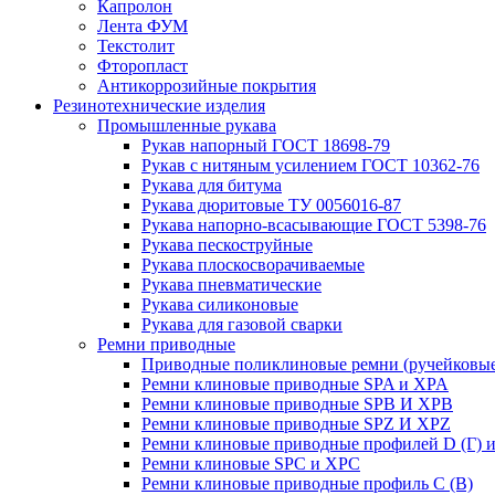
Капролон
Лента ФУМ
Текстолит
Фторопласт
Антикоррозийные покрытия
Резинотехнические изделия
Промышленные рукава
Рукав напорный ГОСТ 18698-79
Рукав с нитяным усилением ГОСТ 10362-76
Рукава для битума
Рукава дюритовые ТУ 0056016-87
Рукава напорно-всасывающие ГОСТ 5398-76
Рукава пескоструйные
Рукава плоскосворачиваемые
Рукава пневматические
Рукава силиконовые
Рукава для газовой сварки
Ремни приводные
Приводные поликлиновые ремни (ручейковые
Ремни клиновые приводные SPA и XPA
Ремни клиновые приводные SPB И XPB
Ремни клиновые приводные SPZ И XPZ
Ремни клиновые приводные профилей D (Г) и
Ремни клиновые SPC и XPC
Ремни клиновые приводные профиль C (В)