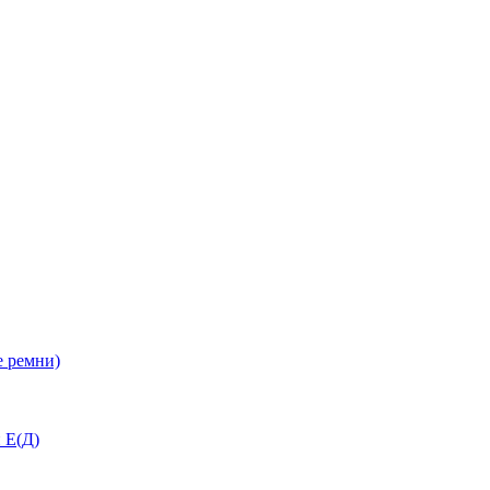
 ремни)
 Е(Д)