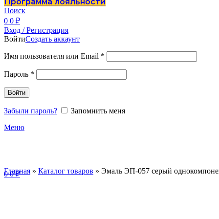
Программа лояльности
Поиск
0
0
₽
Вход / Регистрация
Войти
Создать аккаунт
Имя пользователя или Email
*
Пароль
*
Войти
Забыли пароль?
Запомнить меня
Меню
Главная
»
Каталог товаров
»
Эмаль ЭП-057 серый однокомпонен
0
0
₽