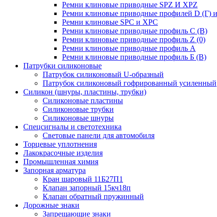
Ремни клиновые приводные SPZ И XPZ
Ремни клиновые приводные профилей D (Г) и
Ремни клиновые SPC и XPC
Ремни клиновые приводные профиль C (В)
Ремни клиновые приводные профиль Z (0)
Ремни клиновые приводные профиль А
Ремни клиновые приводные профиль Б (B)
Патрубки силиконовые
Патрубок силиконовый U-образный
Патрубок силиконовый гофрированный усиленный
Силикон (шнуры, пластины, трубки)
Силиконовые пластины
Силиконовые трубки
Силиконовые шнуры
Спецсигналы и светотехника
Световые панели для автомобиля
Торцевые уплотнения
Лакокрасочные изделия
Промышленная химия
Запорная арматура
Кран шаровый 11Б27П1
Клапан запорный 15кч18п
Клапан обратный пружинный
Дорожные знаки
Запрещающие знаки