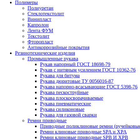
Полимеры
Полиуретан
Стеклотекстолит
Винипласт
Капролон
Лента ФУМ
Текстолит
Фторопласт
Антикоррозийные покрытия
Резинотехнические изделия
Промышленные рукава
Рукав напорный ГОСТ 18698-79
Рукав с нитяным усилением ГОСТ 10362-76
Рукава для битума
Рукава дюритовые ТУ 0056016-87
Рукава напорно-всасывающие ГОСТ 5398-76
Рукава пескоструйные
Рукава плоскосворачиваемые
Рукава пневматические
Рукава силиконовые
Рукава для газовой сварки
Ремни приводные
Приводные поликлиновые ремни (ручейковые
Ремни клиновые приводные SPA и XPA
Ремни клиновые приводные SPB И XPB