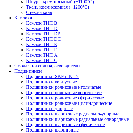
Шнуры кремнеземный (+1100°С)
Ткань кремнеземная (+1200°С)
Стеклоткань
Камлоки
Камлок ТИП B
Камлок ТИП D
Камлок ТИП DP
Камлок ТИП DС
Камлок ТИП E
Камлок ТИП F
Камлок ТИП А
Камлок ТИП С
Смола эпоксидная, отвердители
Подшипники
Подшипники SKF и NTN
Подшипники корпусные
Подшипники роликовые игольчатые
Подшипники роликовые конические
Подшипники роликовые сферические
Подшипники роликовые цилиндрические
Подшипники упорные
Подшипники шариковые радиально-упорные
Подшипники шариковые радиальные однорядные
Подшипники шариковые сферические
Подшипники шарнирные