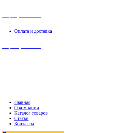
г. Сургут, ул. Промышленная 16/5
ПН-ПТ 9:00 - 16:00
+7 (929) 243-73-42
+7 (3462) 37-82-77
Оплата и доставка
+7 (929) 243-73-42
+7 (3462) 37-82-77
Главная
О компании
Каталог товаров
Статьи
Контакты