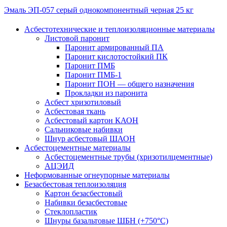
Эмаль ЭП-057 серый однокомпонентный черная 25 кг
Асбестотехнические и теплоизоляционные материалы
Листовой паронит
Паронит армированный ПА
Паронит кислотостойкий ПК
Паронит ПМБ
Паронит ПМБ-1
Паронит ПОН — общего назначения
Прокладки из паронита
Асбест хризотиловый
Асбестовая ткань
Асбестовый картон КАОН
Сальниковые набивки
Шнур асбестовый ШАОН
Асбестоцементные материалы
Асбестоцементные трубы (хризотилцементные)
АЦЭИД
Неформованные огнеупорные материалы
Безасбестовая теплоизоляция
Картон безасбестовый
Набивки безасбестовые
Стеклопластик
Шнуры базальтовые ШБН (+750°С)