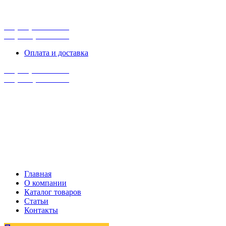
г. Сургут, ул. Промышленная 16/5
ПН-ПТ 9:00 - 16:00
+7 (929) 243-73-42
+7 (3462) 37-82-77
Оплата и доставка
+7 (929) 243-73-42
+7 (3462) 37-82-77
Главная
О компании
Каталог товаров
Статьи
Контакты