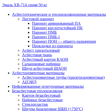
Эмаль ХВ-714 синяя 50 кг
Асбестотехнические и теплоизоляционные материалы
Листовой паронит
Паронит армированный ПА
Паронит кислотостойкий ПК
Паронит ПМБ
Паронит ПМБ-1
Паронит ПОН — общего назначения
Прокладки из паронита
Асбест хризотиловый
Асбестовая ткань
Асбестовый картон КАОН
Сальниковые набивки
Шнур асбестовый ШАОН
Асбестоцементные материалы
Асбестоцементные трубы (хризотилцементные)
АЦЭИД
Неформованные огнеупорные материалы
Безасбестовая теплоизоляция
Картон безасбестовый
Набивки безасбестовые
Стеклопластик
Шнуры базальтовые ШБН (+750°С)