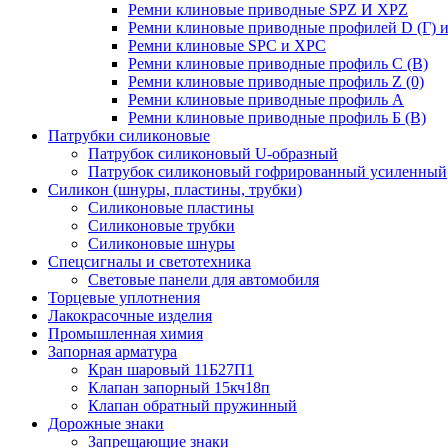
Ремни клиновые приводные SPZ И XPZ
Ремни клиновые приводные профилей D (Г) и
Ремни клиновые SPC и XPC
Ремни клиновые приводные профиль C (В)
Ремни клиновые приводные профиль Z (0)
Ремни клиновые приводные профиль А
Ремни клиновые приводные профиль Б (B)
Патрубки силиконовые
Патрубок силиконовый U-образный
Патрубок силиконовый гофрированный усиленный
Силикон (шнуры, пластины, трубки)
Силиконовые пластины
Силиконовые трубки
Силиконовые шнуры
Спецсигналы и светотехника
Световые панели для автомобиля
Торцевые уплотнения
Лакокрасочные изделия
Промышленная химия
Запорная арматура
Кран шаровый 11Б27П1
Клапан запорный 15кч18п
Клапан обратный пружинный
Дорожные знаки
Запрещающие знаки