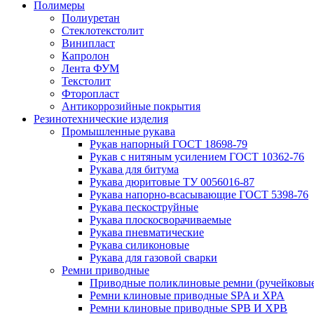
Полимеры
Полиуретан
Стеклотекстолит
Винипласт
Капролон
Лента ФУМ
Текстолит
Фторопласт
Антикоррозийные покрытия
Резинотехнические изделия
Промышленные рукава
Рукав напорный ГОСТ 18698-79
Рукав с нитяным усилением ГОСТ 10362-76
Рукава для битума
Рукава дюритовые ТУ 0056016-87
Рукава напорно-всасывающие ГОСТ 5398-76
Рукава пескоструйные
Рукава плоскосворачиваемые
Рукава пневматические
Рукава силиконовые
Рукава для газовой сварки
Ремни приводные
Приводные поликлиновые ремни (ручейковые
Ремни клиновые приводные SPA и XPA
Ремни клиновые приводные SPB И XPB