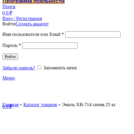
Программа лояльности
Поиск
0
0
₽
Вход / Регистрация
Войти
Создать аккаунт
Имя пользователя или Email
*
Пароль
*
Войти
Забыли пароль?
Запомнить меня
Меню
Главная
»
Каталог товаров
»
Эмаль ХВ-714 синяя 25 кг
0
0
₽