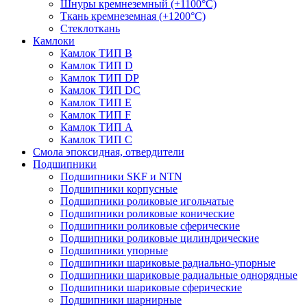
Шнуры кремнеземный (+1100°С)
Ткань кремнеземная (+1200°С)
Стеклоткань
Камлоки
Камлок ТИП B
Камлок ТИП D
Камлок ТИП DP
Камлок ТИП DС
Камлок ТИП E
Камлок ТИП F
Камлок ТИП А
Камлок ТИП С
Смола эпоксидная, отвердители
Подшипники
Подшипники SKF и NTN
Подшипники корпусные
Подшипники роликовые игольчатые
Подшипники роликовые конические
Подшипники роликовые сферические
Подшипники роликовые цилиндрические
Подшипники упорные
Подшипники шариковые радиально-упорные
Подшипники шариковые радиальные однорядные
Подшипники шариковые сферические
Подшипники шарнирные