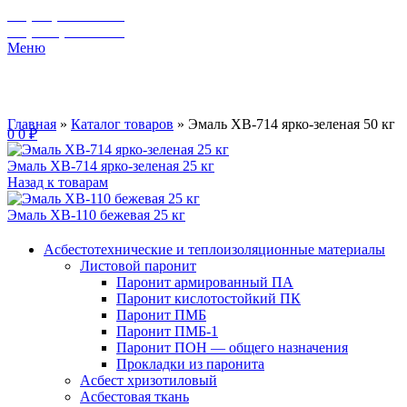
+7 (929) 243-73-42
+7 (3462) 37-82-77
Меню
Главная
»
Каталог товаров
»
Эмаль ХВ-714 ярко-зеленая 50 кг
0
0
₽
Эмаль ХВ-714 ярко-зеленая 25 кг
Назад к товарам
Эмаль ХВ-110 бежевая 25 кг
Асбестотехнические и теплоизоляционные материалы
Листовой паронит
Паронит армированный ПА
Паронит кислотостойкий ПК
Паронит ПМБ
Паронит ПМБ-1
Паронит ПОН — общего назначения
Прокладки из паронита
Асбест хризотиловый
Асбестовая ткань