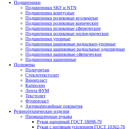
Подшипники
Подшипники SKF и NTN
Подшипники корпусные
Подшипники роликовые игольчатые
Подшипники роликовые конические
Подшипники роликовые сферические
Подшипники роликовые цилиндрические
Подшипники упорные
Подшипники шариковые радиально-упорные
Подшипники шариковые радиальные однорядные
Подшипники шариковые сферические
Подшипники шарнирные
Полимеры
Полиуретан
Стеклотекстолит
Винипласт
Капролон
Лента ФУМ
Текстолит
Фторопласт
Антикоррозийные покрытия
Резинотехнические изделия
Промышленные рукава
Рукав напорный ГОСТ 18698-79
Рукав с нитяным усилением ГОСТ 10362-76