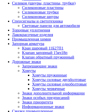
Силикон (шнуры, пластины, трубки)
Силиконовые пластины
Силиконовые трубки
Силиконовые шнуры
Спецсигналы и светотехника
Световые панели для автомобиля
Торцевые уплотнения
Лакокрасочные изделия
Промышленная химия
Запорная арматура
Кран шаровый 11Б27П1
Клапан запорный 15кч18п
Клапан обратный пружинный
Дорожные знаки
Запрещающие знаки
Хомуты
Хомуты пружинные
Хомуты силовые двухболтовые
Хомуты силовые одноболтовые
Хомуты червячные
Знаки дополнительной информации
Знаки особых предписаний
Знаки приоритета
Информационные знаки
Смазки промышленные