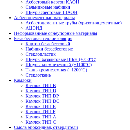
Асбестовый картон КАОН
Сальниковые набивки
Шнур асбестовый ШАОН
Асбестоцементные материалы
Асбестоцементные трубы (хризотилцементные)
АЦЭИД
Неформованные огнеупорные материалы
Безасбестовая теплоизоляция
Картон безасбестовый
Набивки безасбестовые
Стеклопластик
Шнуры базальтовые ШБН (+750°С)
Шнуры кремнеземный (+1100°С)
Ткань кремнеземная (+1200°С)
Стеклоткань
Камлоки
Камлок ТИП B
Камлок ТИП D
Камлок ТИП DP
Камлок ТИП DС
Камлок ТИП E
Камлок ТИП F
Камлок ТИП А
Камлок ТИП С
Смола эпоксидная, отвердители