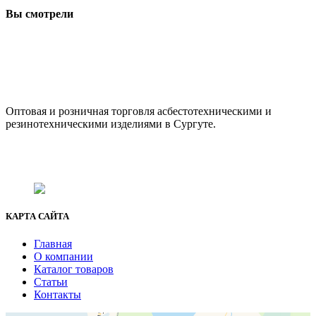
Вы смотрели
ООО "АсбестСургут"
Оптовая и розничная торговля асбестотехническими и
резинотехническими изделиями в Сургуте.
г. Сургут, ул. Промышленная 16/5
+7 (929) 243-73-42
+7 (3462) 37-82-77
fenix1548@yandex.ru
КАРТА САЙТА
Главная
О компании
Каталог товаров
Статьи
Контакты