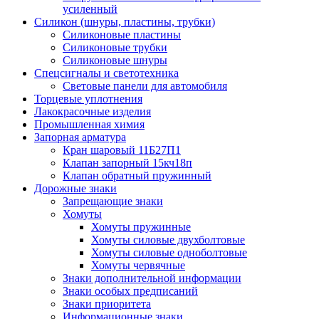
усиленный
Силикон (шнуры, пластины, трубки)
Силиконовые пластины
Силиконовые трубки
Силиконовые шнуры
Спецсигналы и светотехника
Световые панели для автомобиля
Торцевые уплотнения
Лакокрасочные изделия
Промышленная химия
Запорная арматура
Кран шаровый 11Б27П1
Клапан запорный 15кч18п
Клапан обратный пружинный
Дорожные знаки
Запрещающие знаки
Хомуты
Хомуты пружинные
Хомуты силовые двухболтовые
Хомуты силовые одноболтовые
Хомуты червячные
Знаки дополнительной информации
Знаки особых предписаний
Знаки приоритета
Информационные знаки