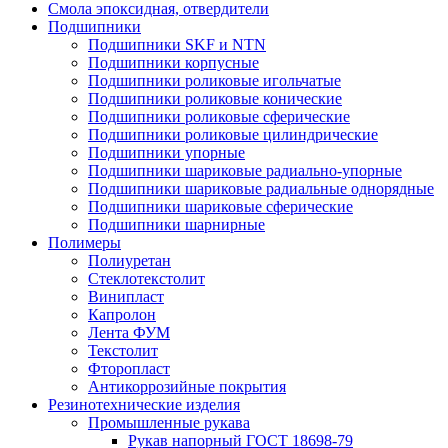
Смола эпоксидная, отвердители
Подшипники
Подшипники SKF и NTN
Подшипники корпусные
Подшипники роликовые игольчатые
Подшипники роликовые конические
Подшипники роликовые сферические
Подшипники роликовые цилиндрические
Подшипники упорные
Подшипники шариковые радиально-упорные
Подшипники шариковые радиальные однорядные
Подшипники шариковые сферические
Подшипники шарнирные
Полимеры
Полиуретан
Стеклотекстолит
Винипласт
Капролон
Лента ФУМ
Текстолит
Фторопласт
Антикоррозийные покрытия
Резинотехнические изделия
Промышленные рукава
Рукав напорный ГОСТ 18698-79