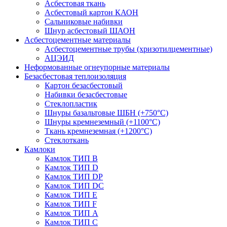
Асбестовая ткань
Асбестовый картон КАОН
Сальниковые набивки
Шнур асбестовый ШАОН
Асбестоцементные материалы
Асбестоцементные трубы (хризотилцементные)
АЦЭИД
Неформованные огнеупорные материалы
Безасбестовая теплоизоляция
Картон безасбестовый
Набивки безасбестовые
Стеклопластик
Шнуры базальтовые ШБН (+750°С)
Шнуры кремнеземный (+1100°С)
Ткань кремнеземная (+1200°С)
Стеклоткань
Камлоки
Камлок ТИП B
Камлок ТИП D
Камлок ТИП DP
Камлок ТИП DС
Камлок ТИП E
Камлок ТИП F
Камлок ТИП А
Камлок ТИП С