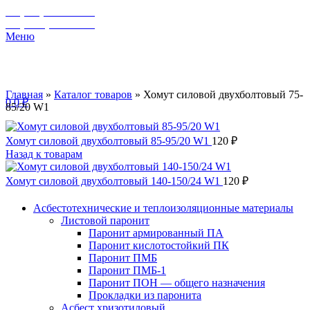
+7 (929) 243-73-42
+7 (3462) 37-82-77
Меню
Главная
»
Каталог товаров
»
Хомут силовой двухболтовый 75-
0
0
₽
85/20 W1
Хомут силовой двухболтовый 85-95/20 W1
120
₽
Назад к товарам
Хомут силовой двухболтовый 140-150/24 W1
120
₽
Асбестотехнические и теплоизоляционные материалы
Листовой паронит
Паронит армированный ПА
Паронит кислотостойкий ПК
Паронит ПМБ
Паронит ПМБ-1
Паронит ПОН — общего назначения
Прокладки из паронита
Асбест хризотиловый