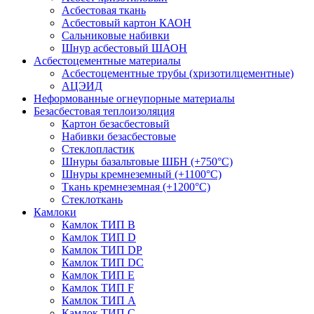
Асбестовая ткань
Асбестовый картон КАОН
Сальниковые набивки
Шнур асбестовый ШАОН
Асбестоцементные материалы
Асбестоцементные трубы (хризотилцементные)
АЦЭИД
Неформованные огнеупорные материалы
Безасбестовая теплоизоляция
Картон безасбестовый
Набивки безасбестовые
Стеклопластик
Шнуры базальтовые ШБН (+750°С)
Шнуры кремнеземный (+1100°С)
Ткань кремнеземная (+1200°С)
Стеклоткань
Камлоки
Камлок ТИП B
Камлок ТИП D
Камлок ТИП DP
Камлок ТИП DС
Камлок ТИП E
Камлок ТИП F
Камлок ТИП А
Камлок ТИП С