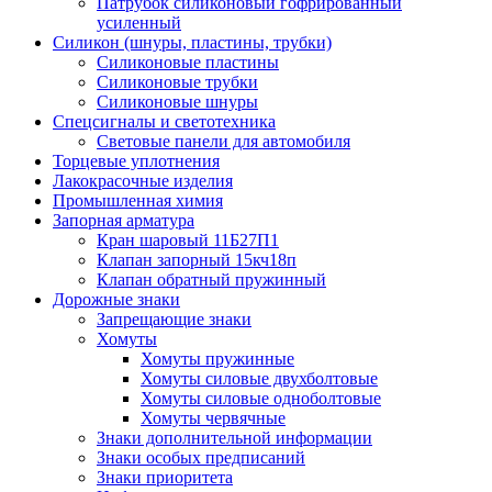
Патрубок силиконовый гофрированный
усиленный
Силикон (шнуры, пластины, трубки)
Силиконовые пластины
Силиконовые трубки
Силиконовые шнуры
Спецсигналы и светотехника
Световые панели для автомобиля
Торцевые уплотнения
Лакокрасочные изделия
Промышленная химия
Запорная арматура
Кран шаровый 11Б27П1
Клапан запорный 15кч18п
Клапан обратный пружинный
Дорожные знаки
Запрещающие знаки
Хомуты
Хомуты пружинные
Хомуты силовые двухболтовые
Хомуты силовые одноболтовые
Хомуты червячные
Знаки дополнительной информации
Знаки особых предписаний
Знаки приоритета