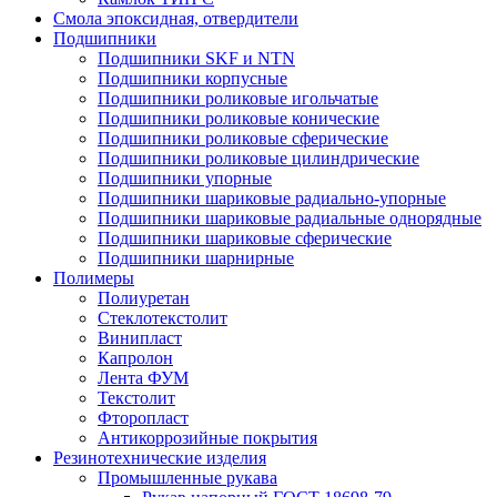
Смола эпоксидная, отвердители
Подшипники
Подшипники SKF и NTN
Подшипники корпусные
Подшипники роликовые игольчатые
Подшипники роликовые конические
Подшипники роликовые сферические
Подшипники роликовые цилиндрические
Подшипники упорные
Подшипники шариковые радиально-упорные
Подшипники шариковые радиальные однорядные
Подшипники шариковые сферические
Подшипники шарнирные
Полимеры
Полиуретан
Стеклотекстолит
Винипласт
Капролон
Лента ФУМ
Текстолит
Фторопласт
Антикоррозийные покрытия
Резинотехнические изделия
Промышленные рукава