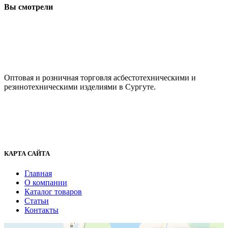
Вы смотрели
ООО "АсбестСургут"
Оптовая и розничная торговля асбестотехническими и
резинотехническими изделиями в Сургуте.
г. Сургут, ул. Промышленная 16/5
+7 (929) 243-73-42
+7 (3462) 37-82-77
fenix1548@yandex.ru
КАРТА САЙТА
Главная
О компании
Каталог товаров
Статьи
Контакты