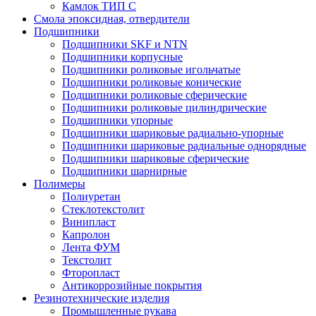
Камлок ТИП С
Смола эпоксидная, отвердители
Подшипники
Подшипники SKF и NTN
Подшипники корпусные
Подшипники роликовые игольчатые
Подшипники роликовые конические
Подшипники роликовые сферические
Подшипники роликовые цилиндрические
Подшипники упорные
Подшипники шариковые радиально-упорные
Подшипники шариковые радиальные однорядные
Подшипники шариковые сферические
Подшипники шарнирные
Полимеры
Полиуретан
Стеклотекстолит
Винипласт
Капролон
Лента ФУМ
Текстолит
Фторопласт
Антикоррозийные покрытия
Резинотехнические изделия
Промышленные рукава