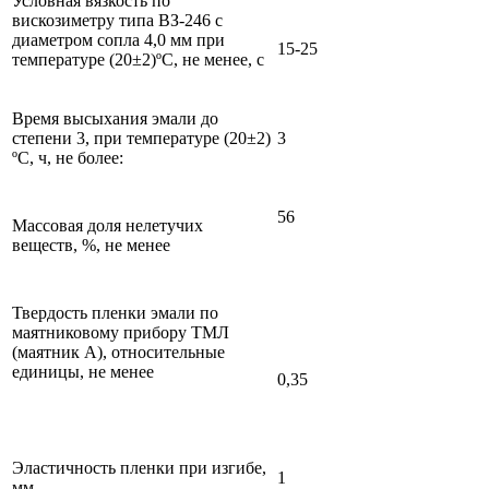
Условная вязкость по
вискозиметру типа ВЗ-246 с
диаметром сопла 4,0 мм при
15-25
температуре (20±2)ºС, не менее, с
Время высыхания эмали до
степени 3, при температуре (20±2)
3
ºС, ч, не более:
56
Массовая доля нелетучих
веществ, %, не менее
Твердость пленки эмали по
маятниковому прибору ТМЛ
(маятник А), относительные
единицы, не менее
0,35
Эластичность пленки при изгибе,
1
мм