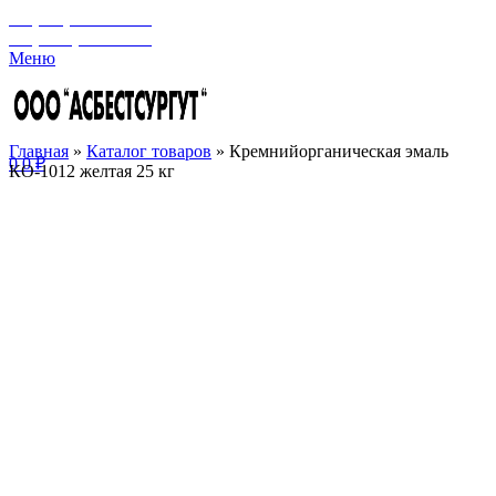
+7 (929) 243-73-42
+7 (3462) 37-82-77
Меню
Главная
»
Каталог товаров
»
Кремнийорганическая эмаль
0
0
₽
КО-1012 желтая 25 кг