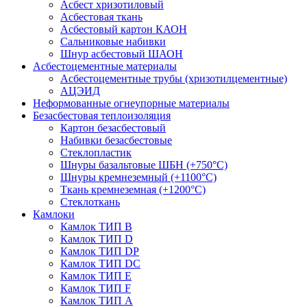
Асбест хризотиловый
Асбестовая ткань
Асбестовый картон КАОН
Сальниковые набивки
Шнур асбестовый ШАОН
Асбестоцементные материалы
Асбестоцементные трубы (хризотилцементные)
АЦЭИД
Неформованные огнеупорные материалы
Безасбестовая теплоизоляция
Картон безасбестовый
Набивки безасбестовые
Стеклопластик
Шнуры базальтовые ШБН (+750°С)
Шнуры кремнеземный (+1100°С)
Ткань кремнеземная (+1200°С)
Стеклоткань
Камлоки
Камлок ТИП B
Камлок ТИП D
Камлок ТИП DP
Камлок ТИП DС
Камлок ТИП E
Камлок ТИП F
Камлок ТИП А