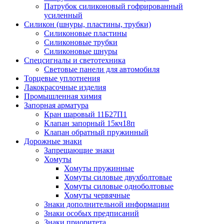
Патрубок силиконовый гофрированный
усиленный
Силикон (шнуры, пластины, трубки)
Силиконовые пластины
Силиконовые трубки
Силиконовые шнуры
Спецсигналы и светотехника
Световые панели для автомобиля
Торцевые уплотнения
Лакокрасочные изделия
Промышленная химия
Запорная арматура
Кран шаровый 11Б27П1
Клапан запорный 15кч18п
Клапан обратный пружинный
Дорожные знаки
Запрещающие знаки
Хомуты
Хомуты пружинные
Хомуты силовые двухболтовые
Хомуты силовые одноболтовые
Хомуты червячные
Знаки дополнительной информации
Знаки особых предписаний
Знаки приоритета