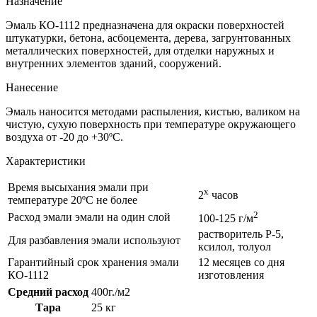
Назначение
Эмаль КО-1112 предназначена для окраски поверхностей
штукатурки, бетона, асбоцемента, дерева, загрунтованных
металлических поверхностей, для отделки наружных и
внутренних элементов зданий, сооружений.
Нанесение
Эмаль наносится методами распыления, кистью, валиком на
чистую, сухую поверхность при температуре окружающего
воздуха от -20 до +30ºС.
Характеристики
Время высыхания эмали при
х
2
часов
температуре 20ºС не более
2
Расход эмали эмали на один слой
100-125 г/м
растворитель Р-5,
Для разбавления эмали используют
ксилол, толуол
Гарантийный срок хранения эмали
12 месяцев со дня
КО-1112
изготовления
Средний расход
400г./м2
Тара
25 кг