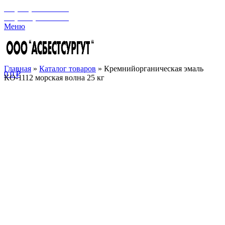
+7 (929) 243-73-42
+7 (3462) 37-82-77
Меню
Главная
»
Каталог товаров
»
Кремнийорганическая эмаль
0
0
₽
КО-1112 морская волна 25 кг