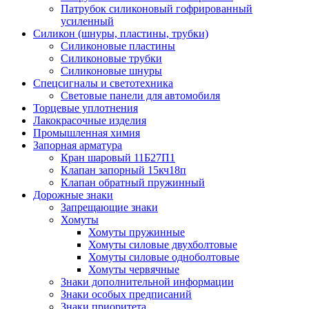
Патрубок силиконовый гофрированный
усиленный
Силикон (шнуры, пластины, трубки)
Силиконовые пластины
Силиконовые трубки
Силиконовые шнуры
Спецсигналы и светотехника
Световые панели для автомобиля
Торцевые уплотнения
Лакокрасочные изделия
Промышленная химия
Запорная арматура
Кран шаровый 11Б27П1
Клапан запорный 15кч18п
Клапан обратный пружинный
Дорожные знаки
Запрещающие знаки
Хомуты
Хомуты пружинные
Хомуты силовые двухболтовые
Хомуты силовые одноболтовые
Хомуты червячные
Знаки дополнительной информации
Знаки особых предписаний
Знаки приоритета