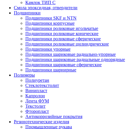
Камлок ТИП С
Смола эпоксидная, отвердители
Подшипники
Подшипники SKF и NTN
Подшипники корпусные
Подшипники роликовые игольчатые
Подшипники роликовые конические
Подшипники роликовые сферические
Подшипники роликовые цилиндрические
Подшипники упорные
Подшипники шариковые радиально-упорные
Подшипники шариковые радиальные однорядные
Подшипники шариковые сферические
Подшипники шарнирные
Полимеры
Полиуретан
Стеклотекстолит
Винипласт
Капролон
Лента ФУМ
Текстолит
Фторопласт
Антикоррозийные покрытия
Резинотехнические изделия
Промышленные рукава