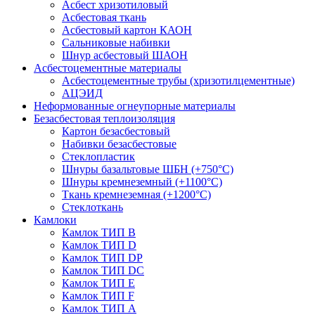
Асбест хризотиловый
Асбестовая ткань
Асбестовый картон КАОН
Сальниковые набивки
Шнур асбестовый ШАОН
Асбестоцементные материалы
Асбестоцементные трубы (хризотилцементные)
АЦЭИД
Неформованные огнеупорные материалы
Безасбестовая теплоизоляция
Картон безасбестовый
Набивки безасбестовые
Стеклопластик
Шнуры базальтовые ШБН (+750°С)
Шнуры кремнеземный (+1100°С)
Ткань кремнеземная (+1200°С)
Стеклоткань
Камлоки
Камлок ТИП B
Камлок ТИП D
Камлок ТИП DP
Камлок ТИП DС
Камлок ТИП E
Камлок ТИП F
Камлок ТИП А