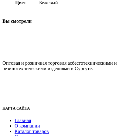
Цвет
Бежевый
Вы смотрели
ООО "АсбестСургут"
Оптовая и розничная торговля асбестотехническими и
резинотехническими изделиями в Сургуте.
г. Сургут, ул. Промышленная 16/5
+7 (929) 243-73-42
+7 (3462) 37-82-77
fenix1548@yandex.ru
КАРТА САЙТА
Главная
О компании
Каталог товаров