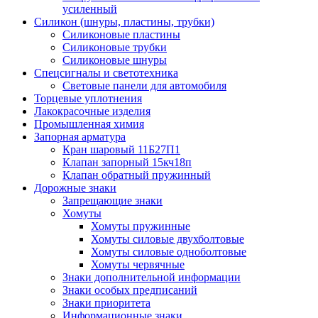
усиленный
Силикон (шнуры, пластины, трубки)
Силиконовые пластины
Силиконовые трубки
Силиконовые шнуры
Спецсигналы и светотехника
Световые панели для автомобиля
Торцевые уплотнения
Лакокрасочные изделия
Промышленная химия
Запорная арматура
Кран шаровый 11Б27П1
Клапан запорный 15кч18п
Клапан обратный пружинный
Дорожные знаки
Запрещающие знаки
Хомуты
Хомуты пружинные
Хомуты силовые двухболтовые
Хомуты силовые одноболтовые
Хомуты червячные
Знаки дополнительной информации
Знаки особых предписаний
Знаки приоритета
Информационные знаки