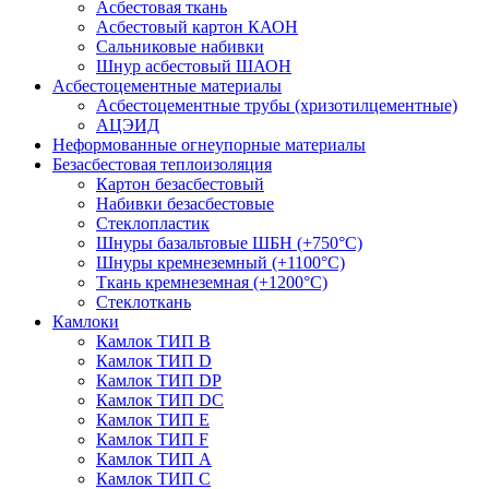
Асбестовая ткань
Асбестовый картон КАОН
Сальниковые набивки
Шнур асбестовый ШАОН
Асбестоцементные материалы
Асбестоцементные трубы (хризотилцементные)
АЦЭИД
Неформованные огнеупорные материалы
Безасбестовая теплоизоляция
Картон безасбестовый
Набивки безасбестовые
Стеклопластик
Шнуры базальтовые ШБН (+750°С)
Шнуры кремнеземный (+1100°С)
Ткань кремнеземная (+1200°С)
Стеклоткань
Камлоки
Камлок ТИП B
Камлок ТИП D
Камлок ТИП DP
Камлок ТИП DС
Камлок ТИП E
Камлок ТИП F
Камлок ТИП А
Камлок ТИП С