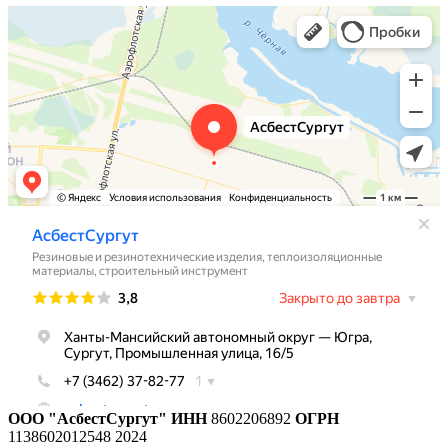
ООО "АсбестСургут"
ИНН
8602206892
ОГРН
1138602012548
2024