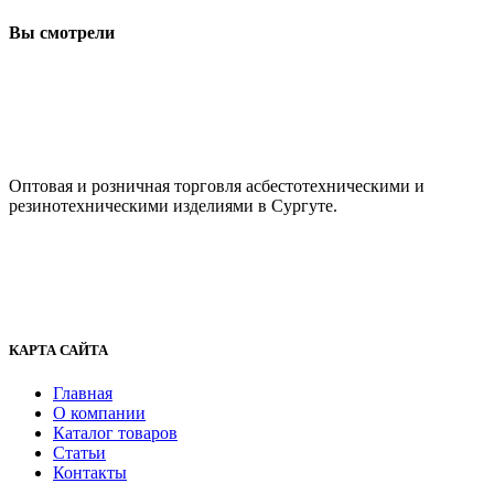
Вы смотрели
ООО "АсбестСургут"
Оптовая и розничная торговля асбестотехническими и
резинотехническими изделиями в Сургуте.
г. Сургут, ул. Промышленная 16/5
+7 (929) 243-73-42
+7 (3462) 37-82-77
fenix1548@yandex.ru
КАРТА САЙТА
Главная
О компании
Каталог товаров
Статьи
Контакты