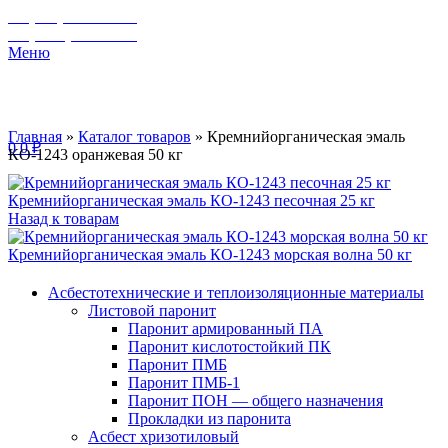
+7 (929) 243-73-42
+7 (3462) 37-82-77
Меню
Главная
»
Каталог товаров
»
Кремнийорганическая эмаль
0
0
₽
КО-1243 оранжевая 50 кг
Кремнийорганическая эмаль КО-1243 песочная 25 кг
Назад к товарам
Кремнийорганическая эмаль КО-1243 морская волна 50 кг
Асбестотехнические и теплоизоляционные материалы
Листовой паронит
Паронит армированный ПА
Паронит кислотостойкий ПК
Паронит ПМБ
Паронит ПМБ-1
Паронит ПОН — общего назначения
Прокладки из паронита
Асбест хризотиловый