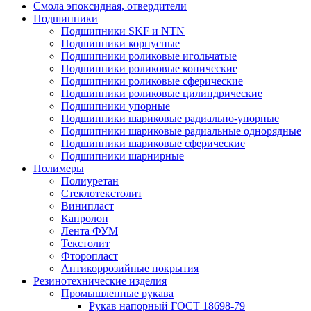
Смола эпоксидная, отвердители
Подшипники
Подшипники SKF и NTN
Подшипники корпусные
Подшипники роликовые игольчатые
Подшипники роликовые конические
Подшипники роликовые сферические
Подшипники роликовые цилиндрические
Подшипники упорные
Подшипники шариковые радиально-упорные
Подшипники шариковые радиальные однорядные
Подшипники шариковые сферические
Подшипники шарнирные
Полимеры
Полиуретан
Стеклотекстолит
Винипласт
Капролон
Лента ФУМ
Текстолит
Фторопласт
Антикоррозийные покрытия
Резинотехнические изделия
Промышленные рукава
Рукав напорный ГОСТ 18698-79