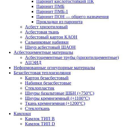
Паронит кислотостойкий ПК
Паронит ПМБ
Паронит ПМБ-1
Паронит ПОН — общего назначения
Прокладки из паронита
Асбест хризотиловый
Асбестовая ткань
Асбестовый картон КАОН
Сальниковые набивки
Шнур асбестовый ШАОН
Асбестоцементные материалы
Асбестоцементные трубы (хризотилцементные)
АЦЭИД
Неформованные огнеупорные материалы
Безасбестовая теплоизоляция
Картон безасбестовый
Набивки безасбестовые
Стеклопластик
Шнуры базальтовые ШБН (+750°С)
Шнуры кремнеземный (+1100°С)
Ткань кремнеземная (+1200°С)
Стеклоткань
Камлоки
Камлок ТИП B
Камлок ТИП D