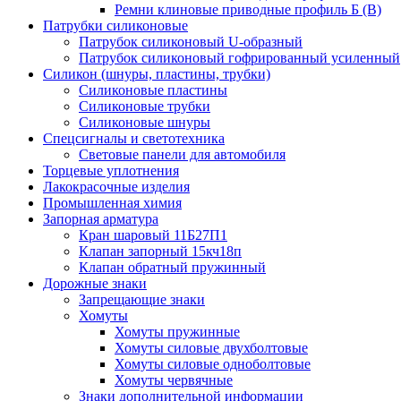
Ремни клиновые приводные профиль Б (B)
Патрубки силиконовые
Патрубок силиконовый U-образный
Патрубок силиконовый гофрированный усиленный
Силикон (шнуры, пластины, трубки)
Силиконовые пластины
Силиконовые трубки
Силиконовые шнуры
Спецсигналы и светотехника
Световые панели для автомобиля
Торцевые уплотнения
Лакокрасочные изделия
Промышленная химия
Запорная арматура
Кран шаровый 11Б27П1
Клапан запорный 15кч18п
Клапан обратный пружинный
Дорожные знаки
Запрещающие знаки
Хомуты
Хомуты пружинные
Хомуты силовые двухболтовые
Хомуты силовые одноболтовые
Хомуты червячные
Знаки дополнительной информации