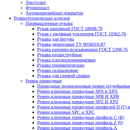
Текстолит
Фторопласт
Антикоррозийные покрытия
Резинотехнические изделия
Промышленные рукава
Рукав напорный ГОСТ 18698-79
Рукав с нитяным усилением ГОСТ 10362-76
Рукава для битума
Рукава дюритовые ТУ 0056016-87
Рукава напорно-всасывающие ГОСТ 5398-76
Рукава пескоструйные
Рукава плоскосворачиваемые
Рукава пневматические
Рукава силиконовые
Рукава для газовой сварки
Ремни приводные
Приводные поликлиновые ремни (ручейковые
Ремни клиновые приводные SPA и XPA
Ремни клиновые приводные SPB И XPB
Ремни клиновые приводные SPZ И XPZ
Ремни клиновые приводные профилей D (Г) и
Ремни клиновые SPC и XPC
Ремни клиновые приводные профиль C (В)
Ремни клиновые приводные профиль Z (0)
Ремни клиновые приводные профиль А