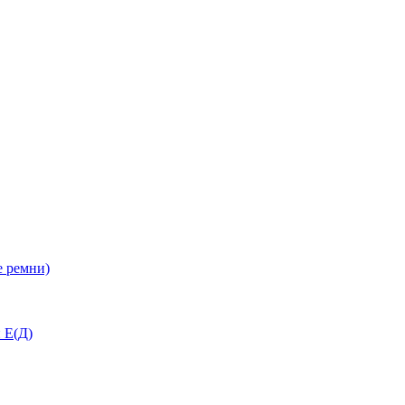
 ремни)
 Е(Д)