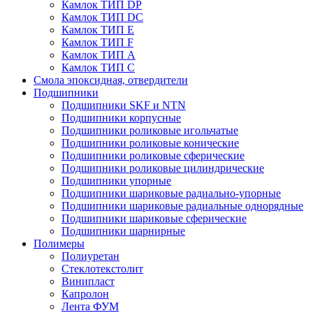
Камлок ТИП DP
Камлок ТИП DС
Камлок ТИП E
Камлок ТИП F
Камлок ТИП А
Камлок ТИП С
Смола эпоксидная, отвердители
Подшипники
Подшипники SKF и NTN
Подшипники корпусные
Подшипники роликовые игольчатые
Подшипники роликовые конические
Подшипники роликовые сферические
Подшипники роликовые цилиндрические
Подшипники упорные
Подшипники шариковые радиально-упорные
Подшипники шариковые радиальные однорядные
Подшипники шариковые сферические
Подшипники шарнирные
Полимеры
Полиуретан
Стеклотекстолит
Винипласт
Капролон
Лента ФУМ