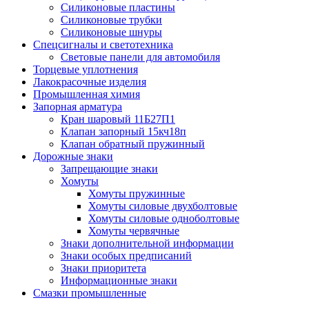
Силиконовые пластины
Силиконовые трубки
Силиконовые шнуры
Спецсигналы и светотехника
Световые панели для автомобиля
Торцевые уплотнения
Лакокрасочные изделия
Промышленная химия
Запорная арматура
Кран шаровый 11Б27П1
Клапан запорный 15кч18п
Клапан обратный пружинный
Дорожные знаки
Запрещающие знаки
Хомуты
Хомуты пружинные
Хомуты силовые двухболтовые
Хомуты силовые одноболтовые
Хомуты червячные
Знаки дополнительной информации
Знаки особых предписаний
Знаки приоритета
Информационные знаки
Смазки промышленные