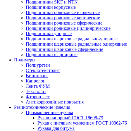
Подшипники SKF и NTN
Подшипники корпусные
Подшипники роликовые игольчатые
Подшипники роликовые конические
Подшипники роликовые сферические
Подшипники роликовые цилиндрические
Подшипники упорные
Подшипники шариковые радиально-упорные
Подшипники шариковые радиальные однорядные
Подшипники шариковые сферические
Подшипники шарнирные
Полимеры
Полиуретан
Стеклотекстолит
Винипласт
Капролон
Лента ФУМ
Текстолит
Фторопласт
Антикоррозийные покрытия
Резинотехнические изделия
Промышленные рукава
Рукав напорный ГОСТ 18698-79
Рукав с нитяным усилением ГОСТ 10362-76
Рукава для битума