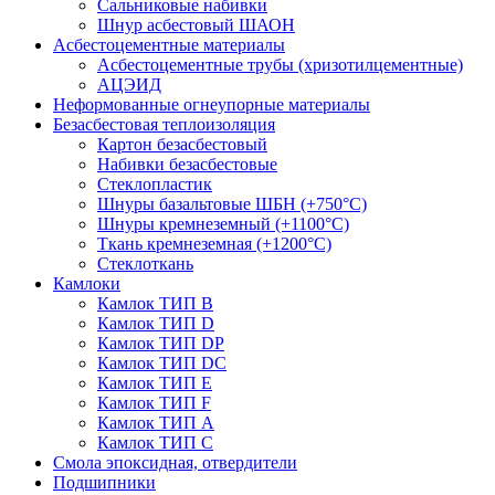
Сальниковые набивки
Шнур асбестовый ШАОН
Асбестоцементные материалы
Асбестоцементные трубы (хризотилцементные)
АЦЭИД
Неформованные огнеупорные материалы
Безасбестовая теплоизоляция
Картон безасбестовый
Набивки безасбестовые
Стеклопластик
Шнуры базальтовые ШБН (+750°С)
Шнуры кремнеземный (+1100°С)
Ткань кремнеземная (+1200°С)
Стеклоткань
Камлоки
Камлок ТИП B
Камлок ТИП D
Камлок ТИП DP
Камлок ТИП DС
Камлок ТИП E
Камлок ТИП F
Камлок ТИП А
Камлок ТИП С
Смола эпоксидная, отвердители
Подшипники