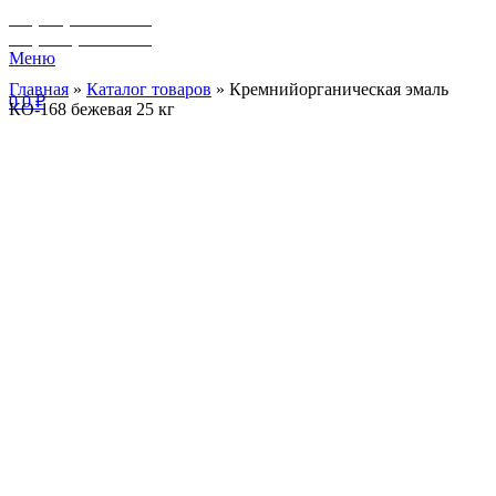
+7 (929) 243-73-42
+7 (3462) 37-82-77
Меню
Главная
»
Каталог товаров
»
Кремнийорганическая эмаль
0
0
₽
КО-168 бежевая 25 кг