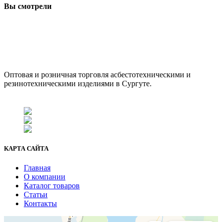
Вы смотрели
ООО "АсбестСургут"
Оптовая и розничная торговля асбестотехническими и
резинотехническими изделиями в Сургуте.
г. Сургут, ул. Промышленная 16/5
+7 (929) 243-73-42
+7 (3462) 37-82-77
fenix1548@yandex.ru
КАРТА САЙТА
Главная
О компании
Каталог товаров
Статьи
Контакты