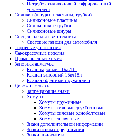
Патрубок силиконовый гофрированный
усиленный
Силикон (шнуры, пластины, трубки)
Силиконовые пластины
Силиконовые трубки
Силиконовые шнуры
Спецсигналы и светотехника
Световые панели для автомобиля
Торцевые уплотнения
Лакокрасочные изделия
Промышленная химия
Запорная арматура
Кран шаровый 11Б27П1
Клапан запорный 15кч18п
Клапан обратный пружинный
Дорожные знаки
Запрещающие знаки
Хомуты
Хомуты пружинные
Хомуты силовые двухболтовые
Хомуты силовые одноболтовые
Хомуты червячные
Знаки дополнительной информации
Знаки особых предписаний
Знаки приоритета