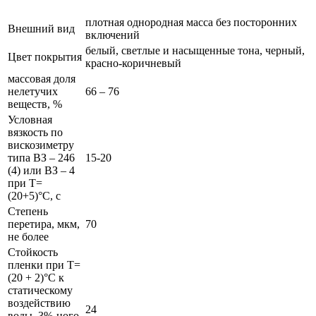
плотная однородная масса без посторонних
Внешний вид
включений
белый, светлые и насыщенные тона, черный,
Цвет покрытия
красно-коричневый
массовая доля
нелетучих
66 – 76
веществ, %
Условная
вязкость по
вискозиметру
типа ВЗ – 246
15-20
(4) или ВЗ – 4
при Т=
(20+5)°С, с
Степень
перетира, мкм,
70
не более
Стойкость
пленки при Т=
(20 + 2)°С к
статическому
воздействию
24
воды, 3%-ного