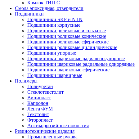
Камлок ТИП С
Смола эпоксидная, отвердители
Подшипники
Подшипники SKF и NTN
Подшипники корпусные
Подшипники роликовые игольчатые
Подшипники роликовые конические
Подшипники роликовые сферические
Подшипники роликовые цилиндрические
Подшипники упорные
Подшипники шариковые радиально-упорные
Подшипники шариковые радиальные однорядные
Подшипники шариковые сферические
Подшипники шарнирные
Полимеры
Полиуретан
Стеклотекстолит
Винипласт
Капролон
Лента ФУМ
Текстолит
Фторопласт
Антикоррозийные покрытия
Резинотехнические изделия
Промышленные рукава