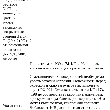
раствора
NaCL, ч, не
менее, для
цветов:
Время
высыхания
покрытия до
степени 3 при
Т=(20 + 2) °С и
2 ч.
относительной
влажности
(65+5)%, мин,
не более
Наносят эмаль КО -174, КО -198 валиком,
кистью или с помощью краскораспылителя.
С металлических поверхностей необходимо
убрать остатки коррозии. Поверхность перед
окраской нужно загрунтовать, используя
грунт ГФ 021. Если вязкость эмали КО- 174,
-198 не соответствует рабочим параметрам,
краску можно разбавить растворителем. Это
может быть толуол, ксилол или сольвент.
Указания по
Добавляют 10% растворителя от веса эмали.