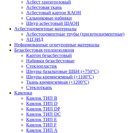
Асбест хризотиловый
Асбестовая ткань
Асбестовый картон КАОН
Сальниковые набивки
Шнур асбестовый ШАОН
Асбестоцементные материалы
Асбестоцементные трубы (хризотилцементные)
АЦЭИД
Неформованные огнеупорные материалы
Безасбестовая теплоизоляция
Картон безасбестовый
Набивки безасбестовые
Стеклопластик
Шнуры базальтовые ШБН (+750°С)
Шнуры кремнеземный (+1100°С)
Ткань кремнеземная (+1200°С)
Стеклоткань
Камлоки
Камлок ТИП B
Камлок ТИП D
Камлок ТИП DP
Камлок ТИП DС
Камлок ТИП E
Камлок ТИП F
Камлок ТИП А