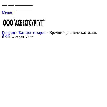
+7 (929) 243-73-42
+7 (3462) 37-82-77
Меню
Главная
»
Каталог товаров
»
Кремнийорганическая эмаль
0
0
₽
КО-174 серая 50 кг