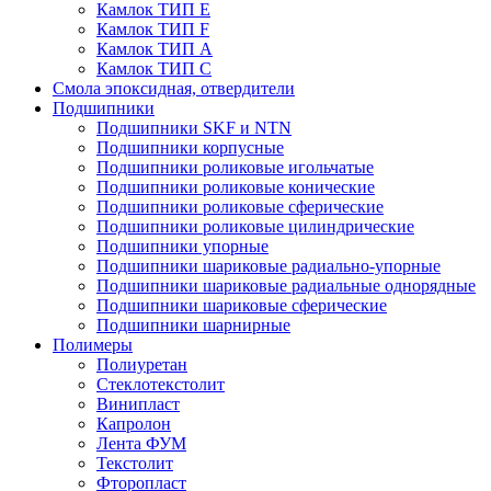
Камлок ТИП E
Камлок ТИП F
Камлок ТИП А
Камлок ТИП С
Смола эпоксидная, отвердители
Подшипники
Подшипники SKF и NTN
Подшипники корпусные
Подшипники роликовые игольчатые
Подшипники роликовые конические
Подшипники роликовые сферические
Подшипники роликовые цилиндрические
Подшипники упорные
Подшипники шариковые радиально-упорные
Подшипники шариковые радиальные однорядные
Подшипники шариковые сферические
Подшипники шарнирные
Полимеры
Полиуретан
Стеклотекстолит
Винипласт
Капролон
Лента ФУМ
Текстолит
Фторопласт