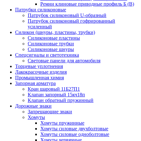
Ремни клиновые приводные профиль Б (B)
Патрубки силиконовые
Патрубок силиконовый U-образный
Патрубок силиконовый гофрированный
усиленный
Силикон (шнуры, пластины, трубки)
Силиконовые пластины
Силиконовые трубки
Силиконовые шнуры
Спецсигналы и светотехника
Световые панели для автомобиля
Торцевые уплотнения
Лакокрасочные изделия
Промышленная химия
Запорная арматура
Кран шаровый 11Б27П1
Клапан запорный 15кч18п
Клапан обратный пружинный
Дорожные знаки
Запрещающие знаки
Хомуты
Хомуты пружинные
Хомуты силовые двухболтовые
Хомуты силовые одноболтовые
Хомуты червячные