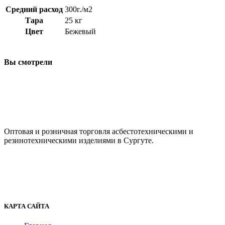
Средний расход
300г./м2
Тара
25 кг
Цвет
Бежевый
Вы смотрели
ООО "АсбестСургут"
Оптовая и розничная торговля асбестотехническими и
резинотехническими изделиями в Сургуте.
г. Сургут, ул. Промышленная 16/5
+7 (929) 243-73-42
+7 (3462) 37-82-77
fenix1548@yandex.ru
КАРТА САЙТА