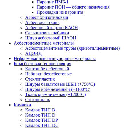
Паронит ПМБ-1
Паронит ПОН — общего назначения
Прокладки из паронита
Асбест хризотиловый
Асбестовая ткань
Асбестовый картон КАОН
Сальниковые набивки
Шнур асбестовый ШАОН
Асбестоцементные материалы
Асбестоцементные трубы (хризотилцементные)
АЦЭИД
Неформованные огнеупорные материалы
Безасбестовая теплоизоляция
Картон безасбестовый
Набивки безасбестовые
Стеклопластик
Шнуры базальтовые ШБН (+750°С)
Шнуры кремнеземный (+1100°С)
Ткань кремнеземная (+1200°С)
Стеклоткань
Камлоки
Камлок ТИП B
Камлок ТИП D
Камлок ТИП DP
Камлок ТИП DС