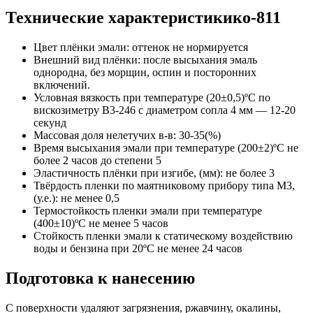
Технические характеристикико-811
Цвет плёнки эмали: оттенок не нормируется
Внешний вид плёнки: после высыхания эмаль
однородна, без морщин, оспин и посторонних
включений.
Условная вязкость при температуре (20±0,5)ºС по
вискозиметру В3-246 с диаметром сопла 4 мм — 12-20
секунд
Массовая доля нелетучих в-в: 30-35(%)
Время высыхания эмали при температуре (200±2)ºС не
более 2 часов до степени 5
Эластичность плёнки при изгибе, (мм): не более 3
Твёрдость пленки по маятниковому прибору типа М3,
(у.е.): не менее 0,5
Термостойкость пленки эмали при температуре
(400±10)ºС не менее 5 часов
Стойкость пленки эмали к статическому воздействию
воды и бензина при 20ºС не менее 24 часов
Подготовка к нанесению
С поверхности удаляют загрязнения, ржавчину, окалины,