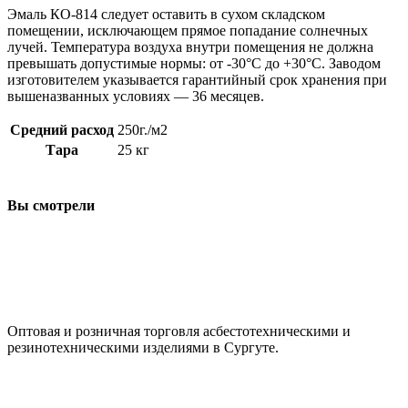
Эмаль КО-814 следует оставить в сухом складском
помещении, исключающем прямое попадание солнечных
лучей. Температура воздуха внутри помещения не должна
превышать допустимые нормы: от -30°C до +30°C. Заводом
изготовителем указывается гарантийный срок хранения при
вышеназванных условиях — 36 месяцев.
Средний расход
250г./м2
Тара
25 кг
Вы смотрели
ООО "АсбестСургут"
Оптовая и розничная торговля асбестотехническими и
резинотехническими изделиями в Сургуте.
г. Сургут, ул. Промышленная 16/5
+7 (929) 243-73-42