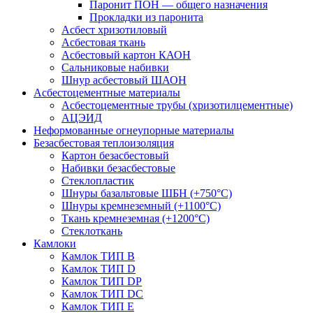
Паронит ПОН — общего назначения
Прокладки из паронита
Асбест хризотиловый
Асбестовая ткань
Асбестовый картон КАОН
Сальниковые набивки
Шнур асбестовый ШАОН
Асбестоцементные материалы
Асбестоцементные трубы (хризотилцементные)
АЦЭИД
Неформованные огнеупорные материалы
Безасбестовая теплоизоляция
Картон безасбестовый
Набивки безасбестовые
Стеклопластик
Шнуры базальтовые ШБН (+750°С)
Шнуры кремнеземный (+1100°С)
Ткань кремнеземная (+1200°С)
Стеклоткань
Камлоки
Камлок ТИП B
Камлок ТИП D
Камлок ТИП DP
Камлок ТИП DС
Камлок ТИП E