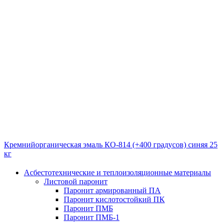
Кремнийорганическая эмаль КО-814 (+400 градусов) синяя 25
кг
Асбестотехнические и теплоизоляционные материалы
Листовой паронит
Паронит армированный ПА
Паронит кислотостойкий ПК
Паронит ПМБ
Паронит ПМБ-1