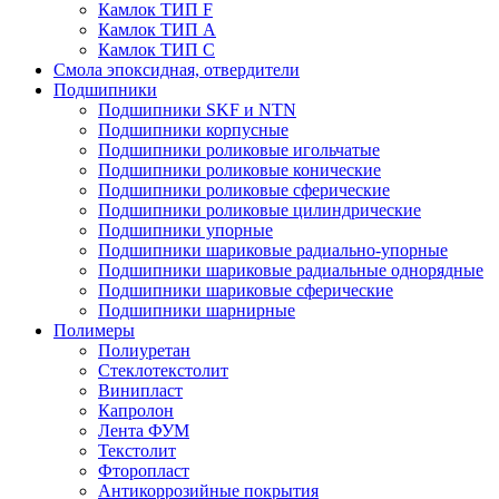
Камлок ТИП F
Камлок ТИП А
Камлок ТИП С
Смола эпоксидная, отвердители
Подшипники
Подшипники SKF и NTN
Подшипники корпусные
Подшипники роликовые игольчатые
Подшипники роликовые конические
Подшипники роликовые сферические
Подшипники роликовые цилиндрические
Подшипники упорные
Подшипники шариковые радиально-упорные
Подшипники шариковые радиальные однорядные
Подшипники шариковые сферические
Подшипники шарнирные
Полимеры
Полиуретан
Стеклотекстолит
Винипласт
Капролон
Лента ФУМ
Текстолит
Фторопласт
Антикоррозийные покрытия