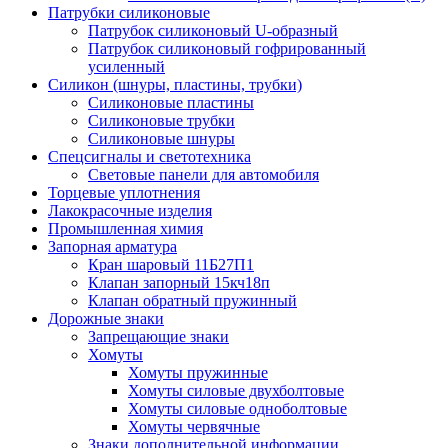
Патрубки силиконовые
Патрубок силиконовый U-образный
Патрубок силиконовый гофрированный
усиленный
Силикон (шнуры, пластины, трубки)
Силиконовые пластины
Силиконовые трубки
Силиконовые шнуры
Спецсигналы и светотехника
Световые панели для автомобиля
Торцевые уплотнения
Лакокрасочные изделия
Промышленная химия
Запорная арматура
Кран шаровый 11Б27П1
Клапан запорный 15кч18п
Клапан обратный пружинный
Дорожные знаки
Запрещающие знаки
Хомуты
Хомуты пружинные
Хомуты силовые двухболтовые
Хомуты силовые одноболтовые
Хомуты червячные
Знаки дополнительной информации