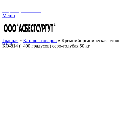
+7 (929) 243-73-42
+7 (3462) 37-82-77
Меню
Главная
»
Каталог товаров
»
Кремнийорганическая эмаль
0
0
₽
КО-814 (+400 градусов) серо-голубая 50 кг