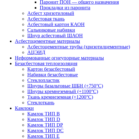
Паронит ПОН — общего назначения
Прокладки из паронита
Асбест хризотиловый
Асбестовая ткань
Асбестовый картон КАОН
Сальниковые набивки
Шнур асбестовый ШАОН
Асбестоцементные материалы
Асбестоцементные трубы (хризотилцементные)
АЦЭИД
Неформованные огнеупорные материалы
Безасбестовая теплоизоляция
Картон безасбестовый
Набивки безасбестовые
Стеклопластик
Шнуры базальтовые ШБН (+750°С)
Шнуры кремнеземный (+1100°С)
Ткань кремнеземная (+1200°С)
Стеклоткань
Камлоки
Камлок ТИП B
Камлок ТИП D
Камлок ТИП DP
Камлок ТИП DС
Камлок ТИП E