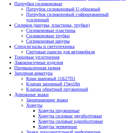
Патрубки силиконовые
Патрубок силиконовый U-образный
Патрубок силиконовый гофрированный
усиленный
Силикон (шнуры, пластины, трубки)
Силиконовые пластины
Силиконовые трубки
Силиконовые шнуры
Спецсигналы и светотехника
Световые панели для автомобиля
Торцевые уплотнения
Лакокрасочные изделия
Промышленная химия
Запорная арматура
Кран шаровый 11Б27П1
Клапан запорный 15кч18п
Клапан обратный пружинный
Дорожные знаки
Запрещающие знаки
Хомуты
Хомуты пружинные
Хомуты силовые двухболтовые
Хомуты силовые одноболтовые
Хомуты червячные
Знаки дополнительной информации