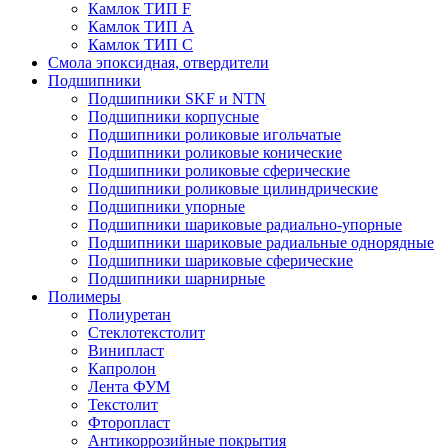
Камлок ТИП F
Камлок ТИП А
Камлок ТИП С
Смола эпоксидная, отвердители
Подшипники
Подшипники SKF и NTN
Подшипники корпусные
Подшипники роликовые игольчатые
Подшипники роликовые конические
Подшипники роликовые сферические
Подшипники роликовые цилиндрические
Подшипники упорные
Подшипники шариковые радиально-упорные
Подшипники шариковые радиальные однорядные
Подшипники шариковые сферические
Подшипники шарнирные
Полимеры
Полиуретан
Стеклотекстолит
Винипласт
Капролон
Лента ФУМ
Текстолит
Фторопласт
Антикоррозийные покрытия