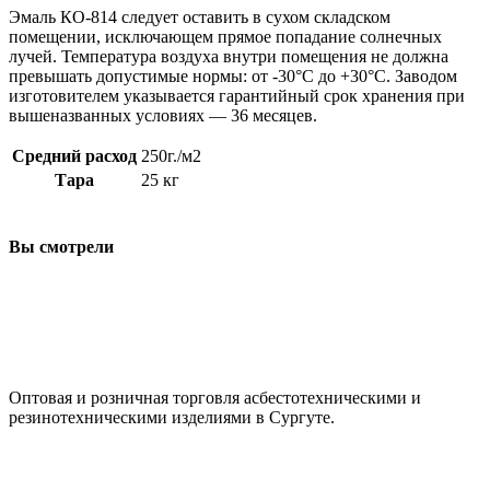
Эмаль КО-814 следует оставить в сухом складском
помещении, исключающем прямое попадание солнечных
лучей. Температура воздуха внутри помещения не должна
превышать допустимые нормы: от -30°C до +30°C. Заводом
изготовителем указывается гарантийный срок хранения при
вышеназванных условиях — 36 месяцев.
Средний расход
250г./м2
Тара
25 кг
Вы смотрели
ООО "АсбестСургут"
Оптовая и розничная торговля асбестотехническими и
резинотехническими изделиями в Сургуте.
г. Сургут, ул. Промышленная 16/5
+7 (929) 243-73-42