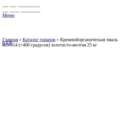
+7 (929) 243-73-42
+7 (3462) 37-82-77
Меню
Главная
»
Каталог товаров
»
Кремнийорганическая эмаль
0
0
₽
КО-814 (+400 градусов) золотисто-желтая 25 кг