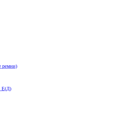
 ремни)
 Е(Д)