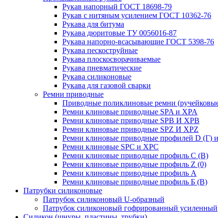
Рукав напорный ГОСТ 18698-79
Рукав с нитяным усилением ГОСТ 10362-76
Рукава для битума
Рукава дюритовые ТУ 0056016-87
Рукава напорно-всасывающие ГОСТ 5398-76
Рукава пескоструйные
Рукава плоскосворачиваемые
Рукава пневматические
Рукава силиконовые
Рукава для газовой сварки
Ремни приводные
Приводные поликлиновые ремни (ручейковые
Ремни клиновые приводные SPA и XPA
Ремни клиновые приводные SPB И XPB
Ремни клиновые приводные SPZ И XPZ
Ремни клиновые приводные профилей D (Г) и
Ремни клиновые SPC и XPC
Ремни клиновые приводные профиль C (В)
Ремни клиновые приводные профиль Z (0)
Ремни клиновые приводные профиль А
Ремни клиновые приводные профиль Б (B)
Патрубки силиконовые
Патрубок силиконовый U-образный
Патрубок силиконовый гофрированный усиленный
Силикон (шнуры, пластины, трубки)