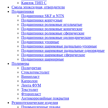
Камлок ТИП С
Смола эпоксидная, отвердители
Подшипники
Подшипники SKF и NTN
Подшипники корпусные
Подшипники роликовые игольчатые
Подшипники роликовые конические
Подшипники роликовые сферические
Подшипники роликовые цилиндрические
Подшипники упорные
Подшипники шариковые радиально-упорные
Подшипники шариковые радиальные однорядные
Подшипники шариковые сферические
Подшипники шарнирные
Полимеры
Полиуретан
Стеклотекстолит
Винипласт
Капролон
Лента ФУМ
Текстолит
Фторопласт
Антикоррозийные покрытия
Резинотехнические изделия
Промышленные рукава