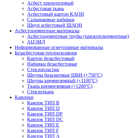
Асбест хризотиловый
Асбестовая ткань
Асбестовый картон КАОН
Сальниковые набивки
Шнур асбестовый ШАОН
Асбестоцементные материалы
Асбестоцементные трубы (хризотилцементные)
АЦЭИД
Неформованные огнеупорные материалы
Безасбестовая теплоизоляция
Картон безасбестовый
Набивки безасбестовые
Стеклопластик
Шнуры базальтовые ШБН (+750°С)
Шнуры кремнеземный (+1100°С)
Ткань кремнеземная (+1200°С)
Стеклоткань
Камлоки
Камлок ТИП B
Камлок ТИП D
Камлок ТИП DP
Камлок ТИП DС
Камлок ТИП E
Камлок ТИП F
Камлок ТИП А