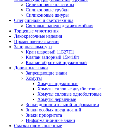
Силиконовые пластины
Силиконовые трубки
Силиконовые шнуры
Спецсигналы и светотехника
Световые панели для автомобиля
Торцевые уплотнения
Лакокрасочные изделия
Промышленная химия
Запорная арматура
Кран шаровый 11Б27П1
Клапан запорный 15кч18п
Клапан обратный пружинный
Дорожные знаки
Запрещающие знаки
Хомуты
Хомуты пружинные
Хомуты силовые двухболтовые
Хомуты силовые одноболтовые
Хомуты червячные
Знаки дополнительной информации
Знаки особых предписаний
Знаки приоритета
Информационные знаки
Смазки промышленные