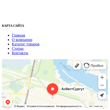
г. Сургут, ул. Промышленная 16/5
+7 (929) 243-73-42
+7 (3462) 37-82-77
fenix1548@yandex.ru
КАРТА САЙТА
Главная
О компании
Каталог товаров
Статьи
Контакты