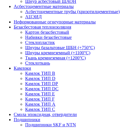
Шнур асбестовый ШАОН
Асбестоцементные материалы
Асбестоцементные трубы (хризотилцементные)
АЦЭИД
Неформованные огнеупорные материалы
Безасбестовая теплоизоляция
Картон безасбестовый
Набивки безасбестовые
Стеклопластик
Шнуры базальтовые ШБН (+750°С)
Шнуры кремнеземный (+1100°С)
Ткань кремнеземная (+1200°С)
Стеклоткань
Камлоки
Камлок ТИП B
Камлок ТИП D
Камлок ТИП DP
Камлок ТИП DС
Камлок ТИП E
Камлок ТИП F
Камлок ТИП А
Камлок ТИП С
Смола эпоксидная, отвердители
Подшипники
Подшипники SKF и NTN