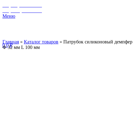
+7 (929) 243-73-42
+7 (3462) 37-82-77
Меню
Главная
»
Каталог товаров
»
Патрубок силиконовый демпфер
0
0
₽
Ф 32 мм L 100 мм