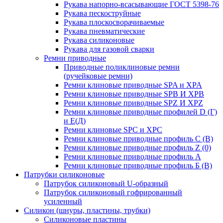
Рукава напорно-всасывающие ГОСТ 5398-76
Рукава пескоструйные
Рукава плоскосворачиваемые
Рукава пневматические
Рукава силиконовые
Рукава для газовой сварки
Ремни приводные
Приводные поликлиновые ремни
(ручейковые ремни)
Ремни клиновые приводные SPA и XPA
Ремни клиновые приводные SPB И XPB
Ремни клиновые приводные SPZ И XPZ
Ремни клиновые приводные профилей D (Г)
и Е(Д)
Ремни клиновые SPC и XPC
Ремни клиновые приводные профиль C (В)
Ремни клиновые приводные профиль Z (0)
Ремни клиновые приводные профиль А
Ремни клиновые приводные профиль Б (B)
Патрубки силиконовые
Патрубок силиконовый U-образный
Патрубок силиконовый гофрированный
усиленный
Силикон (шнуры, пластины, трубки)
Силиконовые пластины