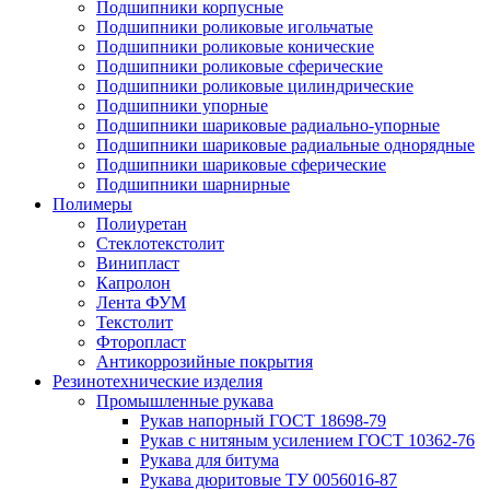
Подшипники корпусные
Подшипники роликовые игольчатые
Подшипники роликовые конические
Подшипники роликовые сферические
Подшипники роликовые цилиндрические
Подшипники упорные
Подшипники шариковые радиально-упорные
Подшипники шариковые радиальные однорядные
Подшипники шариковые сферические
Подшипники шарнирные
Полимеры
Полиуретан
Стеклотекстолит
Винипласт
Капролон
Лента ФУМ
Текстолит
Фторопласт
Антикоррозийные покрытия
Резинотехнические изделия
Промышленные рукава
Рукав напорный ГОСТ 18698-79
Рукав с нитяным усилением ГОСТ 10362-76
Рукава для битума
Рукава дюритовые ТУ 0056016-87