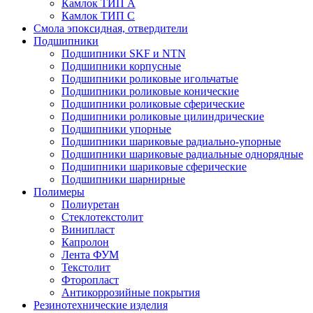
Камлок ТИП А
Камлок ТИП С
Смола эпоксидная, отвердители
Подшипники
Подшипники SKF и NTN
Подшипники корпусные
Подшипники роликовые игольчатые
Подшипники роликовые конические
Подшипники роликовые сферические
Подшипники роликовые цилиндрические
Подшипники упорные
Подшипники шариковые радиально-упорные
Подшипники шариковые радиальные однорядные
Подшипники шариковые сферические
Подшипники шарнирные
Полимеры
Полиуретан
Стеклотекстолит
Винипласт
Капролон
Лента ФУМ
Текстолит
Фторопласт
Антикоррозийные покрытия
Резинотехнические изделия