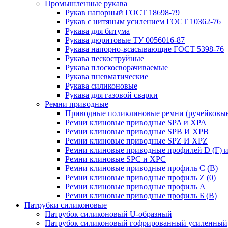
Промышленные рукава
Рукав напорный ГОСТ 18698-79
Рукав с нитяным усилением ГОСТ 10362-76
Рукава для битума
Рукава дюритовые ТУ 0056016-87
Рукава напорно-всасывающие ГОСТ 5398-76
Рукава пескоструйные
Рукава плоскосворачиваемые
Рукава пневматические
Рукава силиконовые
Рукава для газовой сварки
Ремни приводные
Приводные поликлиновые ремни (ручейковые
Ремни клиновые приводные SPA и XPA
Ремни клиновые приводные SPB И XPB
Ремни клиновые приводные SPZ И XPZ
Ремни клиновые приводные профилей D (Г) и
Ремни клиновые SPC и XPC
Ремни клиновые приводные профиль C (В)
Ремни клиновые приводные профиль Z (0)
Ремни клиновые приводные профиль А
Ремни клиновые приводные профиль Б (B)
Патрубки силиконовые
Патрубок силиконовый U-образный
Патрубок силиконовый гофрированный усиленный