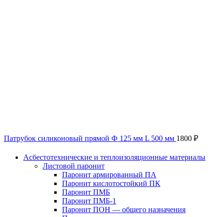
Патрубок силиконовый прямой Ф 125 мм L 500 мм
1800
₽
Асбестотехнические и теплоизоляционные материалы
Листовой паронит
Паронит армированный ПА
Паронит кислотостойкий ПК
Паронит ПМБ
Паронит ПМБ-1
Паронит ПОН — общего назначения