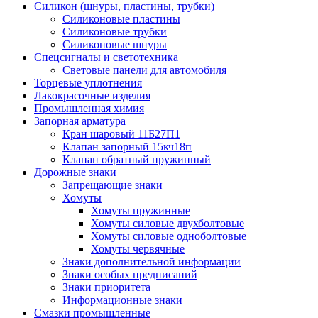
Силикон (шнуры, пластины, трубки)
Силиконовые пластины
Силиконовые трубки
Силиконовые шнуры
Спецсигналы и светотехника
Световые панели для автомобиля
Торцевые уплотнения
Лакокрасочные изделия
Промышленная химия
Запорная арматура
Кран шаровый 11Б27П1
Клапан запорный 15кч18п
Клапан обратный пружинный
Дорожные знаки
Запрещающие знаки
Хомуты
Хомуты пружинные
Хомуты силовые двухболтовые
Хомуты силовые одноболтовые
Хомуты червячные
Знаки дополнительной информации
Знаки особых предписаний
Знаки приоритета
Информационные знаки
Смазки промышленные