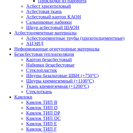
Прокладки из паронита
Асбест хризотиловый
Асбестовая ткань
Асбестовый картон КАОН
Сальниковые набивки
Шнур асбестовый ШАОН
Асбестоцементные материалы
Асбестоцементные трубы (хризотилцементные)
АЦЭИД
Неформованные огнеупорные материалы
Безасбестовая теплоизоляция
Картон безасбестовый
Набивки безасбестовые
Стеклопластик
Шнуры базальтовые ШБН (+750°С)
Шнуры кремнеземный (+1100°С)
Ткань кремнеземная (+1200°С)
Стеклоткань
Камлоки
Камлок ТИП B
Камлок ТИП D
Камлок ТИП DP
Камлок ТИП DС
Камлок ТИП E
Камлок ТИП F