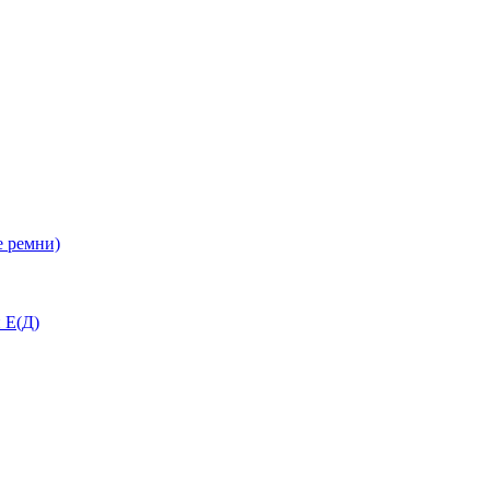
 ремни)
 Е(Д)