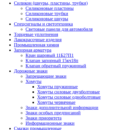
Силикон (шнуры, пластины, трубки)
Силиконовые пластины
Силиконовые трубки
Силиконовые шнуры
Спецсигналы и светотехника
Световые панели для автомобиля
Торцевые уплотнения
Лакокрасочные изделия
Промышленная химия
Запорная арматура
Кран шаровый 11Б27П1
Клапан запорный 15кч18п
Клапан обратный пружинный
Дорожные знаки
Запрещающие знаки
Хомуты
Хомуты пружинные
Хомуты силовые двухболтовые
Хомуты силовые одноболтовые
Хомуты червячные
Знаки дополнительной информации
Знаки особых предписаний
Знаки приоритета
Информационные знаки
Смазки промышленные