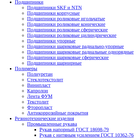
Подшипники
Подшипники SKF и NTN
Подшипники корпусные
Подшипники роликовые игольчатые
Подшипники роликовые конические
Подшипники роликовые сферические
Подшипники роликовые цилиндрические
Подшипники упорные
Подшипники шариковые радиально-упорные
Подшипники шариковые радиальные однорядные
Подшипники шариковые сферические
Подшипники шарнирные
Полимеры
Полиуретан
Стеклотекстолит
Винипласт
Капролон
Лента ФУМ
Текстолит
Фторопласт
Антикоррозийные покрытия
Резинотехнические изделия
Промышленные рукава
Рукав напорный ГОСТ 18698-79
Рукав с нитяным усилением ГОСТ 10362-76