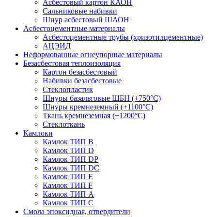
Асбестовый картон КАОН
Сальниковые набивки
Шнур асбестовый ШАОН
Асбестоцементные материалы
Асбестоцементные трубы (хризотилцементные)
АЦЭИД
Неформованные огнеупорные материалы
Безасбестовая теплоизоляция
Картон безасбестовый
Набивки безасбестовые
Стеклопластик
Шнуры базальтовые ШБН (+750°С)
Шнуры кремнеземный (+1100°С)
Ткань кремнеземная (+1200°С)
Стеклоткань
Камлоки
Камлок ТИП B
Камлок ТИП D
Камлок ТИП DP
Камлок ТИП DС
Камлок ТИП E
Камлок ТИП F
Камлок ТИП А
Камлок ТИП С
Смола эпоксидная, отвердители