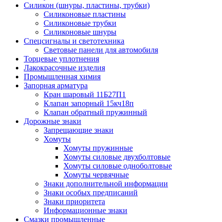
Силикон (шнуры, пластины, трубки)
Силиконовые пластины
Силиконовые трубки
Силиконовые шнуры
Спецсигналы и светотехника
Световые панели для автомобиля
Торцевые уплотнения
Лакокрасочные изделия
Промышленная химия
Запорная арматура
Кран шаровый 11Б27П1
Клапан запорный 15кч18п
Клапан обратный пружинный
Дорожные знаки
Запрещающие знаки
Хомуты
Хомуты пружинные
Хомуты силовые двухболтовые
Хомуты силовые одноболтовые
Хомуты червячные
Знаки дополнительной информации
Знаки особых предписаний
Знаки приоритета
Информационные знаки
Смазки промышленные