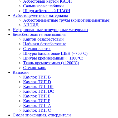
Асбестовый картон КАОН
Сальниковые набивки
Шнур асбестовый ШАОН
Асбестоцементные материалы
Асбестоцементные трубы (хризотилцементные)
АЦЭИД
Неформованные огнеупорные материалы
Безасбестовая теплоизоляция
Картон безасбестовый
Набивки безасбестовые
Стеклопластик
Шнуры базальтовые ШБН (+750°С)
Шнуры кремнеземный (+1100°С)
Ткань кремнеземная (+1200°С)
Стеклоткань
Камлоки
Камлок ТИП B
Камлок ТИП D
Камлок ТИП DP
Камлок ТИП DС
Камлок ТИП E
Камлок ТИП F
Камлок ТИП А
Камлок ТИП С
Смола эпоксидная, отвердители