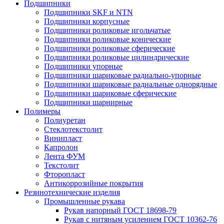
Подшипники
Подшипники SKF и NTN
Подшипники корпусные
Подшипники роликовые игольчатые
Подшипники роликовые конические
Подшипники роликовые сферические
Подшипники роликовые цилиндрические
Подшипники упорные
Подшипники шариковые радиально-упорные
Подшипники шариковые радиальные однорядные
Подшипники шариковые сферические
Подшипники шарнирные
Полимеры
Полиуретан
Стеклотекстолит
Винипласт
Капролон
Лента ФУМ
Текстолит
Фторопласт
Антикоррозийные покрытия
Резинотехнические изделия
Промышленные рукава
Рукав напорный ГОСТ 18698-79
Рукав с нитяным усилением ГОСТ 10362-76