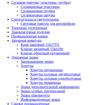
Силикон (шнуры, пластины, трубки)
Силиконовые пластины
Силиконовые трубки
Силиконовые шнуры
Спецсигналы и светотехника
Световые панели для автомобиля
Торцевые уплотнения
Лакокрасочные изделия
Промышленная химия
Запорная арматура
Кран шаровый 11Б27П1
Клапан запорный 15кч18п
Клапан обратный пружинный
Дорожные знаки
Запрещающие знаки
Хомуты
Хомуты пружинные
Хомуты силовые двухболтовые
Хомуты силовые одноболтовые
Хомуты червячные
Знаки дополнительной информации
Знаки особых предписаний
Знаки приоритета
Информационные знаки
Смазки промышленные