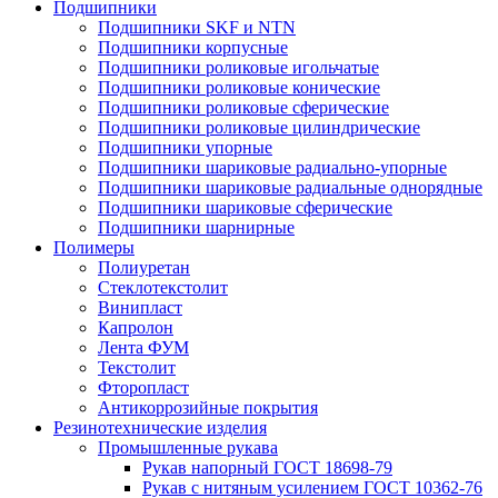
Подшипники
Подшипники SKF и NTN
Подшипники корпусные
Подшипники роликовые игольчатые
Подшипники роликовые конические
Подшипники роликовые сферические
Подшипники роликовые цилиндрические
Подшипники упорные
Подшипники шариковые радиально-упорные
Подшипники шариковые радиальные однорядные
Подшипники шариковые сферические
Подшипники шарнирные
Полимеры
Полиуретан
Стеклотекстолит
Винипласт
Капролон
Лента ФУМ
Текстолит
Фторопласт
Антикоррозийные покрытия
Резинотехнические изделия
Промышленные рукава
Рукав напорный ГОСТ 18698-79
Рукав с нитяным усилением ГОСТ 10362-76