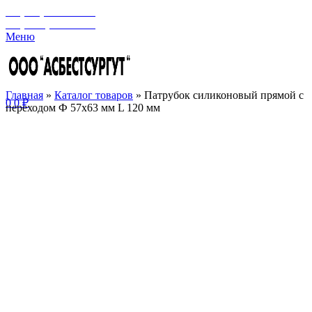
+7 (929) 243-73-42
+7 (3462) 37-82-77
Меню
Главная
»
Каталог товаров
»
Патрубок силиконовый прямой с
0
0
₽
переходом Ф 57х63 мм L 120 мм