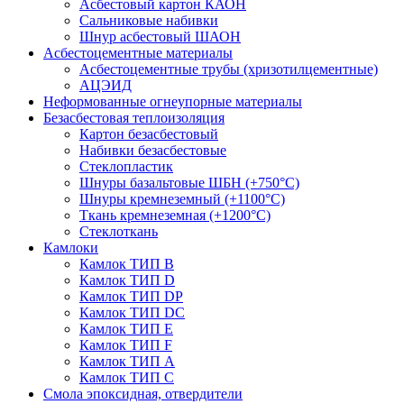
Асбестовый картон КАОН
Сальниковые набивки
Шнур асбестовый ШАОН
Асбестоцементные материалы
Асбестоцементные трубы (хризотилцементные)
АЦЭИД
Неформованные огнеупорные материалы
Безасбестовая теплоизоляция
Картон безасбестовый
Набивки безасбестовые
Стеклопластик
Шнуры базальтовые ШБН (+750°С)
Шнуры кремнеземный (+1100°С)
Ткань кремнеземная (+1200°С)
Стеклоткань
Камлоки
Камлок ТИП B
Камлок ТИП D
Камлок ТИП DP
Камлок ТИП DС
Камлок ТИП E
Камлок ТИП F
Камлок ТИП А
Камлок ТИП С
Смола эпоксидная, отвердители