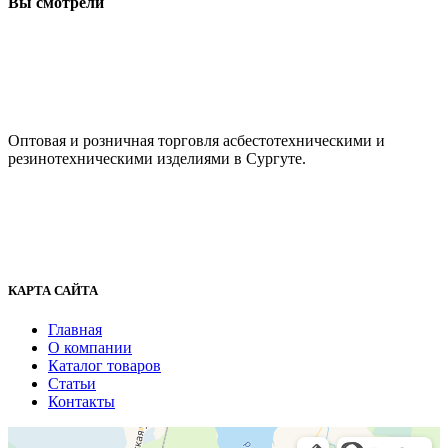
Вы смотрели
ООО "АсбестСургут"
Оптовая и розничная торговля асбестотехническими и
резинотехническими изделиями в Сургуте.
г. Сургут, ул. Промышленная 16/5
+7 (929) 243-73-42
+7 (3462) 37-82-77
fenix1548@yandex.ru
КАРТА САЙТА
Главная
О компании
Каталог товаров
Статьи
Контакты