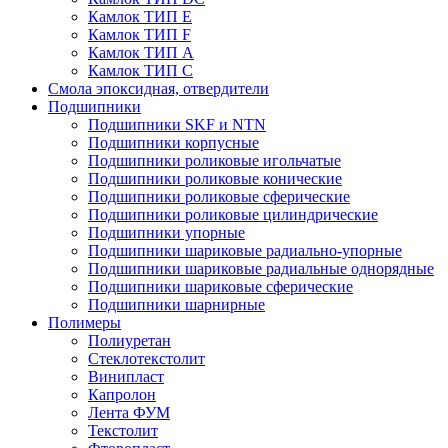
Камлок ТИП E
Камлок ТИП F
Камлок ТИП А
Камлок ТИП С
Смола эпоксидная, отвердители
Подшипники
Подшипники SKF и NTN
Подшипники корпусные
Подшипники роликовые игольчатые
Подшипники роликовые конические
Подшипники роликовые сферические
Подшипники роликовые цилиндрические
Подшипники упорные
Подшипники шариковые радиально-упорные
Подшипники шариковые радиальные однорядные
Подшипники шариковые сферические
Подшипники шарнирные
Полимеры
Полиуретан
Стеклотекстолит
Винипласт
Капролон
Лента ФУМ
Текстолит