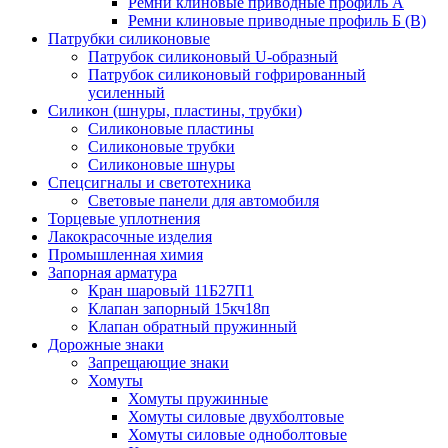
Ремни клиновые приводные профиль А
Ремни клиновые приводные профиль Б (B)
Патрубки силиконовые
Патрубок силиконовый U-образный
Патрубок силиконовый гофрированный
усиленный
Силикон (шнуры, пластины, трубки)
Силиконовые пластины
Силиконовые трубки
Силиконовые шнуры
Спецсигналы и светотехника
Световые панели для автомобиля
Торцевые уплотнения
Лакокрасочные изделия
Промышленная химия
Запорная арматура
Кран шаровый 11Б27П1
Клапан запорный 15кч18п
Клапан обратный пружинный
Дорожные знаки
Запрещающие знаки
Хомуты
Хомуты пружинные
Хомуты силовые двухболтовые
Хомуты силовые одноболтовые