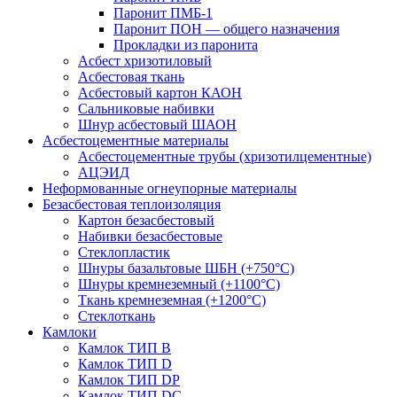
Паронит ПМБ-1
Паронит ПОН — общего назначения
Прокладки из паронита
Асбест хризотиловый
Асбестовая ткань
Асбестовый картон КАОН
Сальниковые набивки
Шнур асбестовый ШАОН
Асбестоцементные материалы
Асбестоцементные трубы (хризотилцементные)
АЦЭИД
Неформованные огнеупорные материалы
Безасбестовая теплоизоляция
Картон безасбестовый
Набивки безасбестовые
Стеклопластик
Шнуры базальтовые ШБН (+750°С)
Шнуры кремнеземный (+1100°С)
Ткань кремнеземная (+1200°С)
Стеклоткань
Камлоки
Камлок ТИП B
Камлок ТИП D
Камлок ТИП DP
Камлок ТИП DС