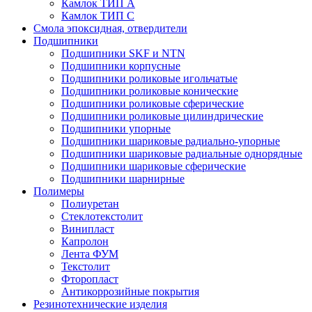
Камлок ТИП А
Камлок ТИП С
Смола эпоксидная, отвердители
Подшипники
Подшипники SKF и NTN
Подшипники корпусные
Подшипники роликовые игольчатые
Подшипники роликовые конические
Подшипники роликовые сферические
Подшипники роликовые цилиндрические
Подшипники упорные
Подшипники шариковые радиально-упорные
Подшипники шариковые радиальные однорядные
Подшипники шариковые сферические
Подшипники шарнирные
Полимеры
Полиуретан
Стеклотекстолит
Винипласт
Капролон
Лента ФУМ
Текстолит
Фторопласт
Антикоррозийные покрытия
Резинотехнические изделия