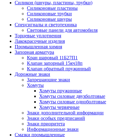
Силикон (шнуры, пластины, трубки)
Силиконовые пластины
Силиконовые трубки
Силиконовые шнуры
Спецсигналы и светотехника
Световые панели для автомобиля
Торцевые уплотнения
Лакокрасочные изделия
Промышленная химия
Запорная арматура
Кран шаровый 11Б27П1
Клапан запорный 15кч18п
Клапан обратный пружинный
Дорожные знаки
Запрещающие знаки
Хомуты
Хомуты пружинные
Хомуты силовые двухболтовые
Хомуты силовые одноболтовые
Хомуты червячные
Знаки дополнительной информации
Знаки особых предписаний
Знаки приоритета
Информационные знаки
Смазки промышленные