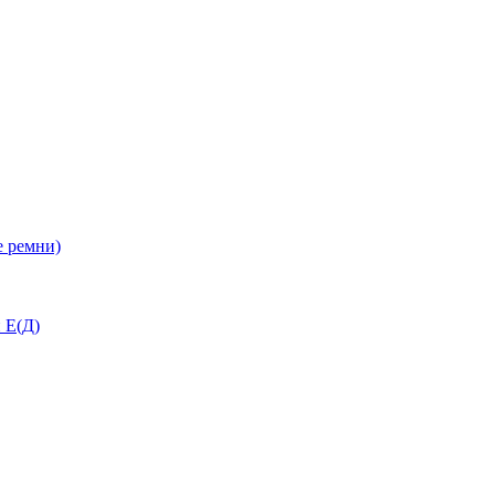
 ремни)
 Е(Д)