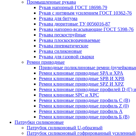
Промышленные рукава
Рукав напорный ГОСТ 18698-79
Рукав с нитяным усилением ГОСТ 10362-76
Рукава для битума
Рукава дюритовые ТУ 0056016-87
Рукава напорно-всасывающие ГОСТ 5398-76
Рукава пескоструйные
Рукава плоскосворачиваемые
Рукава пневматические
Рукава силиконовые
Рукава для газовой сварки
Ремни приводные
Приводные поликлиновые ремни (ручейковые
Ремни клиновые приводные SPA и XPA
Ремни клиновые приводные SPB И XPB
Ремни клиновые приводные SPZ И XPZ
Ремни клиновые приводные профилей D (Г) и
Ремни клиновые SPC и XPC
Ремни клиновые приводные профиль C (В)
Ремни клиновые приводные профиль Z (0)
Ремни клиновые приводные профиль А
Ремни клиновые приводные профиль Б (B)
Патрубки силиконовые
Патрубок силиконовый U-образный
Патрубок силиконовый гофрированный усиленный