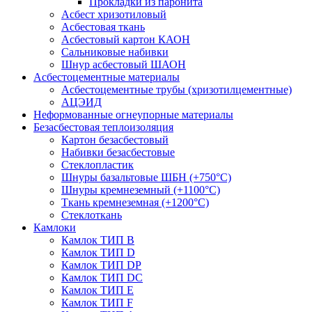
Прокладки из паронита
Асбест хризотиловый
Асбестовая ткань
Асбестовый картон КАОН
Сальниковые набивки
Шнур асбестовый ШАОН
Асбестоцементные материалы
Асбестоцементные трубы (хризотилцементные)
АЦЭИД
Неформованные огнеупорные материалы
Безасбестовая теплоизоляция
Картон безасбестовый
Набивки безасбестовые
Стеклопластик
Шнуры базальтовые ШБН (+750°С)
Шнуры кремнеземный (+1100°С)
Ткань кремнеземная (+1200°С)
Стеклоткань
Камлоки
Камлок ТИП B
Камлок ТИП D
Камлок ТИП DP
Камлок ТИП DС
Камлок ТИП E
Камлок ТИП F