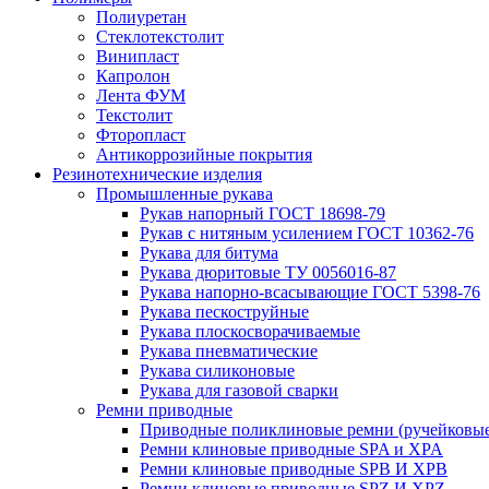
Полиуретан
Стеклотекстолит
Винипласт
Капролон
Лента ФУМ
Текстолит
Фторопласт
Антикоррозийные покрытия
Резинотехнические изделия
Промышленные рукава
Рукав напорный ГОСТ 18698-79
Рукав с нитяным усилением ГОСТ 10362-76
Рукава для битума
Рукава дюритовые ТУ 0056016-87
Рукава напорно-всасывающие ГОСТ 5398-76
Рукава пескоструйные
Рукава плоскосворачиваемые
Рукава пневматические
Рукава силиконовые
Рукава для газовой сварки
Ремни приводные
Приводные поликлиновые ремни (ручейковые
Ремни клиновые приводные SPA и XPA
Ремни клиновые приводные SPB И XPB
Ремни клиновые приводные SPZ И XPZ