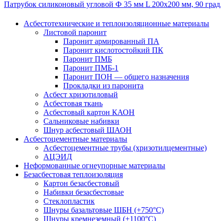
Патрубок силиконовый угловой Ф 35 мм L 200х200 мм, 90 град
Асбестотехнические и теплоизоляционные материалы
Листовой паронит
Паронит армированный ПА
Паронит кислотостойкий ПК
Паронит ПМБ
Паронит ПМБ-1
Паронит ПОН — общего назначения
Прокладки из паронита
Асбест хризотиловый
Асбестовая ткань
Асбестовый картон КАОН
Сальниковые набивки
Шнур асбестовый ШАОН
Асбестоцементные материалы
Асбестоцементные трубы (хризотилцементные)
АЦЭИД
Неформованные огнеупорные материалы
Безасбестовая теплоизоляция
Картон безасбестовый
Набивки безасбестовые
Стеклопластик
Шнуры базальтовые ШБН (+750°С)
Шнуры кремнеземный (+1100°С)