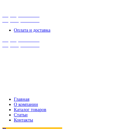
г. Сургут, ул. Промышленная 16/5
ПН-ПТ 9:00 - 16:00
+7 (929) 243-73-42
+7 (3462) 37-82-77
Оплата и доставка
+7 (929) 243-73-42
+7 (3462) 37-82-77
Главная
О компании
Каталог товаров
Статьи
Контакты