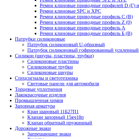
Ремни клиновые приводные профилей D (Г) и
Ремни клиновые SPC и XPC
Ремни клиновые приводные профиль C (В)
Ремни клиновые приводные профиль Z (0)
Ремни клиновые приводные профиль А
Ремни клиновые приводные профиль Б (B)
Патрубки силиконовые
Патрубок силиконовый U-образный
Патрубок силиконовый гофрированный усиленный
Силикон (шнуры, пластины, трубки)
Силиконовые пластины
Силиконовые трубки
Силиконовые шнуры
Спецсигналы и светотехника
Световые панели для автомобиля
Торцевые уплотнения
Лакокрасочные изделия
Промышленная химия
Запорная арматура
Кран шаровый 11Б27П1
Клапан запорный 15кч18п
Клапан обратный пружинный
Дорожные знаки
Запрещающие знаки