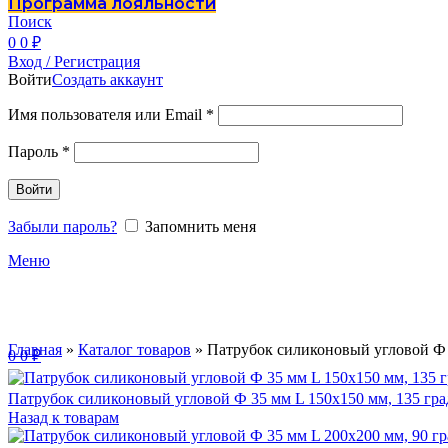
Программа лояльности
Поиск
0
0
₽
Вход / Регистрация
Войти
Создать аккаунт
Имя пользователя или Email
*
Пароль
*
Войти
Забыли пароль?
Запомнить меня
Меню
Главная
»
Каталог товаров
»
Патрубок силиконовый угловой Ф 4
0
0
₽
Патрубок силиконовый угловой Ф 35 мм L 150х150 мм, 135 гра
Назад к товарам