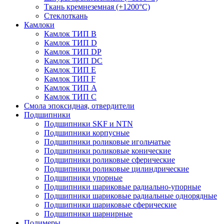
Ткань кремнеземная (+1200°С)
Стеклоткань
Камлоки
Камлок ТИП B
Камлок ТИП D
Камлок ТИП DP
Камлок ТИП DС
Камлок ТИП E
Камлок ТИП F
Камлок ТИП А
Камлок ТИП С
Смола эпоксидная, отвердители
Подшипники
Подшипники SKF и NTN
Подшипники корпусные
Подшипники роликовые игольчатые
Подшипники роликовые конические
Подшипники роликовые сферические
Подшипники роликовые цилиндрические
Подшипники упорные
Подшипники шариковые радиально-упорные
Подшипники шариковые радиальные однорядные
Подшипники шариковые сферические
Подшипники шарнирные
Полимеры