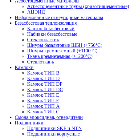
Асбестоцементные материалы
Асбестоцементные трубы (хризотилцементные)
АЦЭИД
Неформованные огнеупорные материалы
Безасбестовая теплоизоляция
Картон безасбестовый
Набивки безасбестовые
Стеклопластик
Шнуры базальтовые ШБН (+750°С)
Шнуры кремнеземный (+1100°С)
Ткань кремнеземная (+1200°С)
Стеклоткань
Камлоки
Камлок ТИП B
Камлок ТИП D
Камлок ТИП DP
Камлок ТИП DС
Камлок ТИП E
Камлок ТИП F
Камлок ТИП А
Камлок ТИП С
Смола эпоксидная, отвердители
Подшипники
Подшипники SKF и NTN
Подшипники корпусные