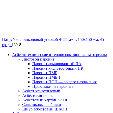
Патрубок силиконовый угловой Ф 55 мм L 150х150 мм, 45
град.
180
₽
Асбестотехнические и теплоизоляционные материалы
Листовой паронит
Паронит армированный ПА
Паронит кислотостойкий ПК
Паронит ПМБ
Паронит ПМБ-1
Паронит ПОН — общего назначения
Прокладки из паронита
Асбест хризотиловый
Асбестовая ткань
Асбестовый картон КАОН
Сальниковые набивки
Шнур асбестовый ШАОН