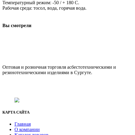
Температурный режим: -50 / + 180 С.
Рабочая среда: тосол, вода, горячая вода.
Вы смотрели
ООО "АсбестСургут"
Оптовая и розничная торговля асбестотехническими и
резинотехническими изделиями в Сургуте.
г. Сургут, ул. Промышленная 16/5
+7 (929) 243-73-42
+7 (3462) 37-82-77
fenix1548@yandex.ru
КАРТА САЙТА
Главная
О компании
Каталог товаров