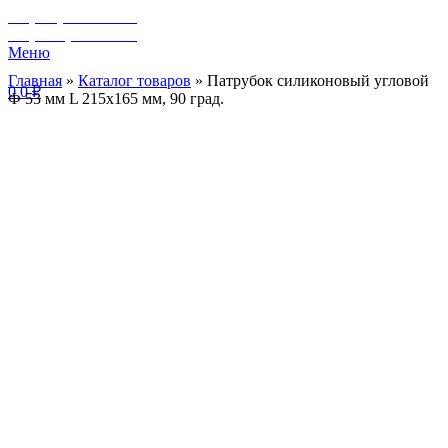
+7 (929) 243-73-42
+7 (3462) 37-82-77
Меню
Главная
»
Каталог товаров
»
Патрубок силиконовый угловой
0
0
₽
Ф 53 мм L 215х165 мм, 90 град.