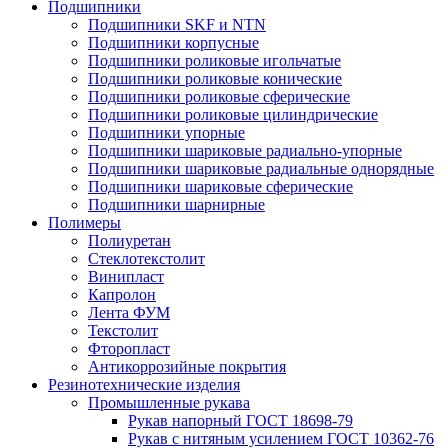
Подшипники
Подшипники SKF и NTN
Подшипники корпусные
Подшипники роликовые игольчатые
Подшипники роликовые конические
Подшипники роликовые сферические
Подшипники роликовые цилиндрические
Подшипники упорные
Подшипники шариковые радиально-упорные
Подшипники шариковые радиальные однорядные
Подшипники шариковые сферические
Подшипники шарнирные
Полимеры
Полиуретан
Стеклотекстолит
Винипласт
Капролон
Лента ФУМ
Текстолит
Фторопласт
Антикоррозийные покрытия
Резинотехнические изделия
Промышленные рукава
Рукав напорный ГОСТ 18698-79
Рукав с нитяным усилением ГОСТ 10362-76