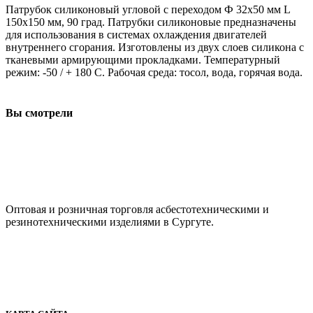
Патрубок силиконовый угловой с переходом Ф 32х50 мм L
150х150 мм, 90 град. Патрубки силиконовые предназначены
для использования в системах охлаждения двигателей
внутреннего сгорания. Изготовлены из двух слоев силикона с
тканевыми армирующими прокладками. Температурный
режим: -50 / + 180 С. Рабочая среда: тосол, вода, горячая вода.
Вы смотрели
ООО "АсбестСургут"
Оптовая и розничная торговля асбестотехническими и
резинотехническими изделиями в Сургуте.
г. Сургут, ул. Промышленная 16/5
+7 (929) 243-73-42
+7 (3462) 37-82-77
fenix1548@yandex.ru