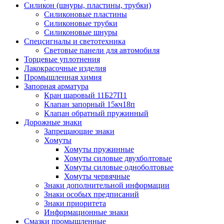
Силикон (шнуры, пластины, трубки)
Силиконовые пластины
Силиконовые трубки
Силиконовые шнуры
Спецсигналы и светотехника
Световые панели для автомобиля
Торцевые уплотнения
Лакокрасочные изделия
Промышленная химия
Запорная арматура
Кран шаровый 11Б27П1
Клапан запорный 15кч18п
Клапан обратный пружинный
Дорожные знаки
Запрещающие знаки
Хомуты
Хомуты пружинные
Хомуты силовые двухболтовые
Хомуты силовые одноболтовые
Хомуты червячные
Знаки дополнительной информации
Знаки особых предписаний
Знаки приоритета
Информационные знаки
Смазки промышленные