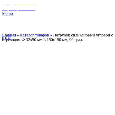
+7 (929) 243-73-42
+7 (3462) 37-82-77
Меню
Главная
»
Каталог товаров
»
Патрубок силиконовый угловой с
0
0
₽
переходом Ф 32х50 мм L 150х150 мм, 90 град.