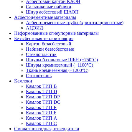
Асбестовый картон КАОН
Сальниковые набивки
Шнур асбестовый ШАОН
Асбестоцементные материалы
Асбестоцементные трубы (хризотилцементные)
АЦЭИД
Неформованные огнеупорные материалы
Безасбестовая теплоизоляция
Картон безасбестовый
Набивки безасбестовые
Стеклопластик
Шнуры базальтовые ШБН (+750°С)
Шнуры кремнеземный (+1100°С)
Ткань кремнеземная (+1200°С)
Стеклоткань
Камлоки
Камлок ТИП B
Камлок ТИП D
Камлок ТИП DP
Камлок ТИП DС
Камлок ТИП E
Камлок ТИП F
Камлок ТИП А
Камлок ТИП С
Смола эпоксидная, отвердители