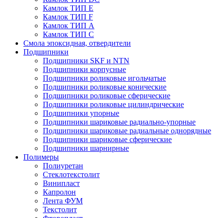
Камлок ТИП E
Камлок ТИП F
Камлок ТИП А
Камлок ТИП С
Смола эпоксидная, отвердители
Подшипники
Подшипники SKF и NTN
Подшипники корпусные
Подшипники роликовые игольчатые
Подшипники роликовые конические
Подшипники роликовые сферические
Подшипники роликовые цилиндрические
Подшипники упорные
Подшипники шариковые радиально-упорные
Подшипники шариковые радиальные однорядные
Подшипники шариковые сферические
Подшипники шарнирные
Полимеры
Полиуретан
Стеклотекстолит
Винипласт
Капролон
Лента ФУМ
Текстолит