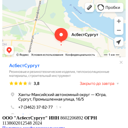
ООО "АсбестСургут"
ИНН
8602206892
ОГРН
1138602012548
2024