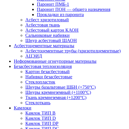
Паронит ПМБ-1
Паронит ПОН — общего назначения
Прокладки из паронита
Асбест хризотиловый
Асбестовая ткань
Асбестовый картон КАОН
Сальниковые набивки
Шнур асбестовый ШАОН
Асбестоцементные материалы
Асбестоцементные трубы (хризотилцементные)
АЦЭИД
Неформованные огнеупорные материалы
Безасбестовая теплоизоляция
Картон безасбестовый
Набивки безасбестовые
Стеклопластик
Шнуры базальтовые ШБН (+750°С)
Шнуры кремнеземный (+1100°С)
Ткань кремнеземная (+1200°С)
Стеклоткань
Камлоки
Камлок ТИП B
Камлок ТИП D
Камлок ТИП DP
Камлок ТИП DС