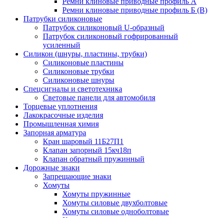
Ремни клиновые приводные профиль А
Ремни клиновые приводные профиль Б (B)
Патрубки силиконовые
Патрубок силиконовый U-образный
Патрубок силиконовый гофрированный
усиленный
Силикон (шнуры, пластины, трубки)
Силиконовые пластины
Силиконовые трубки
Силиконовые шнуры
Спецсигналы и светотехника
Световые панели для автомобиля
Торцевые уплотнения
Лакокрасочные изделия
Промышленная химия
Запорная арматура
Кран шаровый 11Б27П1
Клапан запорный 15кч18п
Клапан обратный пружинный
Дорожные знаки
Запрещающие знаки
Хомуты
Хомуты пружинные
Хомуты силовые двухболтовые
Хомуты силовые одноболтовые