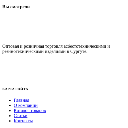
Вы смотрели
ООО "АсбестСургут"
Оптовая и розничная торговля асбестотехническими и
резинотехническими изделиями в Сургуте.
г. Сургут, ул. Промышленная 16/5
+7 (929) 243-73-42
+7 (3462) 37-82-77
fenix1548@yandex.ru
КАРТА САЙТА
Главная
О компании
Каталог товаров
Статьи
Контакты