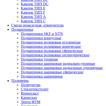
Камлок ТИП DС
Камлок ТИП E
Камлок ТИП F
Камлок ТИП А
Камлок ТИП С
Смола эпоксидная, отвердители
Подшипники
Подшипники SKF и NTN
Подшипники корпусные
Подшипники роликовые игольчатые
Подшипники роликовые конические
Подшипники роликовые сферические
Подшипники роликовые цилиндрические
Подшипники упорные
Подшипники шариковые радиально-упорные
Подшипники шариковые радиальные однорядные
Подшипники шариковые сферические
Подшипники шарнирные
Полимеры
Полиуретан
Стеклотекстолит
Винипласт
Капролон
Лента ФУМ