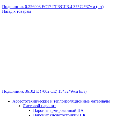
Подшипник 6-256908 ЕС17 ГПЗ/СПЗ-4 37*72*37мм (шт)
Назад к товарам
Подшипник 36102 Е (7002 CE) 15*32*9мм (шт)
Асбестотехнические и теплоизоляционные материалы
Листовой паронит
Паронит армированный ПА
Паронит кислотостойкий ПК