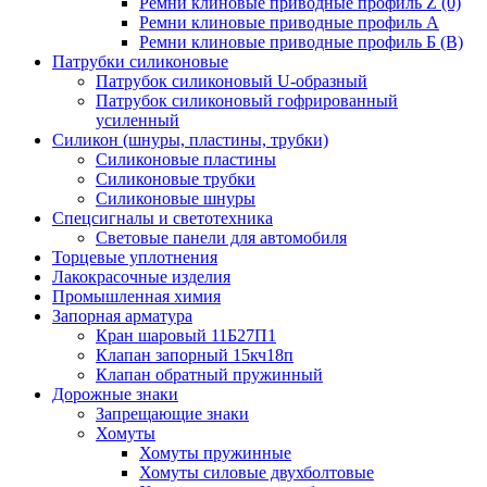
Ремни клиновые приводные профиль Z (0)
Ремни клиновые приводные профиль А
Ремни клиновые приводные профиль Б (B)
Патрубки силиконовые
Патрубок силиконовый U-образный
Патрубок силиконовый гофрированный
усиленный
Силикон (шнуры, пластины, трубки)
Силиконовые пластины
Силиконовые трубки
Силиконовые шнуры
Спецсигналы и светотехника
Световые панели для автомобиля
Торцевые уплотнения
Лакокрасочные изделия
Промышленная химия
Запорная арматура
Кран шаровый 11Б27П1
Клапан запорный 15кч18п
Клапан обратный пружинный
Дорожные знаки
Запрещающие знаки
Хомуты
Хомуты пружинные
Хомуты силовые двухболтовые