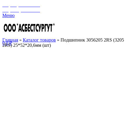
+7 (929) 243-73-42
+7 (3462) 37-82-77
Меню
Главная
»
Каталог товаров
»
Подшипник 3056205 2RS (3205
0
0
₽
2RS) 25*52*20,6мм (шт)