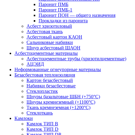
Паронит ПМБ
Паронит ПМБ-1
Паронит ПОН — общего назначения
Прокладки из паронита
Асбест хризотиловый
Асбестовая ткань
Асбестовый картон КАОН
Сальниковые набивки
Шнур асбестовый ШАОН
Асбестоцементные материалы
Асбестоцементные трубы (хризотилцементные)
АЦЭИД
Неформованные огнеупорные материалы
Безасбестовая теплоизоляция
Картон безасбестовый
Набивки безасбестовые
Стеклопластик
Шнуры базальтовые ШБН (+750°С)
Шнуры кремнеземный (+1100°С)
Ткань кремнеземная (+1200°С)
Стеклоткань
Камлоки
Камлок ТИП B
Камлок ТИП D
Камлок ТИП DP