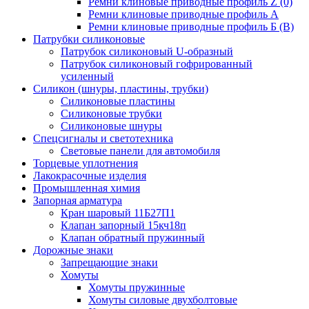
Ремни клиновые приводные профиль Z (0)
Ремни клиновые приводные профиль А
Ремни клиновые приводные профиль Б (B)
Патрубки силиконовые
Патрубок силиконовый U-образный
Патрубок силиконовый гофрированный
усиленный
Силикон (шнуры, пластины, трубки)
Силиконовые пластины
Силиконовые трубки
Силиконовые шнуры
Спецсигналы и светотехника
Световые панели для автомобиля
Торцевые уплотнения
Лакокрасочные изделия
Промышленная химия
Запорная арматура
Кран шаровый 11Б27П1
Клапан запорный 15кч18п
Клапан обратный пружинный
Дорожные знаки
Запрещающие знаки
Хомуты
Хомуты пружинные
Хомуты силовые двухболтовые