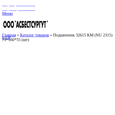
+7 (929) 243-73-42
+7 (3462) 37-82-77
Меню
Главная
»
Каталог товаров
»
Подшипник 32615 КМ (NU 2315)
0
0
₽
75*160*55 (шт)