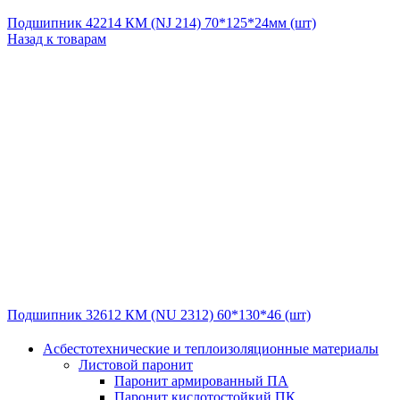
Подшипник 42214 КМ (NJ 214) 70*125*24мм (шт)
Назад к товарам
Подшипник 32612 КМ (NU 2312) 60*130*46 (шт)
Асбестотехнические и теплоизоляционные материалы
Листовой паронит
Паронит армированный ПА
Паронит кислотостойкий ПК