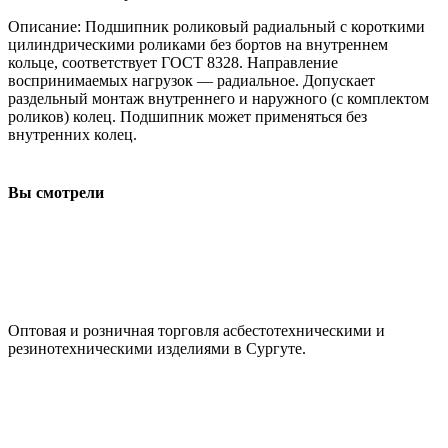
Описание: Подшипник роликовый радиальный с короткими
цилиндрическими роликами без бортов на внутреннем
кольце, соответствует ГОСТ 8328. Направление
воспринимаемых нагрузок — радиальное. Допускает
раздельный монтаж внутреннего и наружного (с комплектом
роликов) колец. Подшипник может применяться без
внутренних колец.
Вы смотрели
ООО "АсбестСургут"
Оптовая и розничная торговля асбестотехническими и
резинотехническими изделиями в Сургуте.
г. Сургут, ул. Промышленная 16/5
+7 (929) 243-73-42
+7 (3462) 37-82-77
fenix1548@yandex.ru