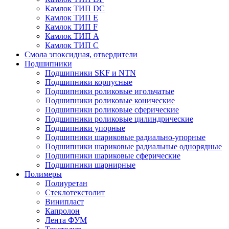
Камлок ТИП DС
Камлок ТИП E
Камлок ТИП F
Камлок ТИП А
Камлок ТИП С
Смола эпоксидная, отвердители
Подшипники
Подшипники SKF и NTN
Подшипники корпусные
Подшипники роликовые игольчатые
Подшипники роликовые конические
Подшипники роликовые сферические
Подшипники роликовые цилиндрические
Подшипники упорные
Подшипники шариковые радиально-упорные
Подшипники шариковые радиальные однорядные
Подшипники шариковые сферические
Подшипники шарнирные
Полимеры
Полиуретан
Стеклотекстолит
Винипласт
Капролон
Лента ФУМ