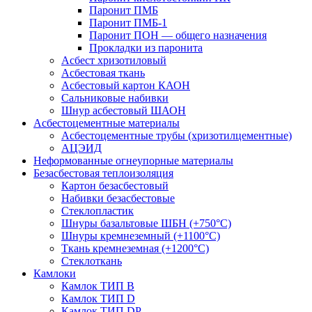
Паронит ПМБ
Паронит ПМБ-1
Паронит ПОН — общего назначения
Прокладки из паронита
Асбест хризотиловый
Асбестовая ткань
Асбестовый картон КАОН
Сальниковые набивки
Шнур асбестовый ШАОН
Асбестоцементные материалы
Асбестоцементные трубы (хризотилцементные)
АЦЭИД
Неформованные огнеупорные материалы
Безасбестовая теплоизоляция
Картон безасбестовый
Набивки безасбестовые
Стеклопластик
Шнуры базальтовые ШБН (+750°С)
Шнуры кремнеземный (+1100°С)
Ткань кремнеземная (+1200°С)
Стеклоткань
Камлоки
Камлок ТИП B
Камлок ТИП D
Камлок ТИП DP