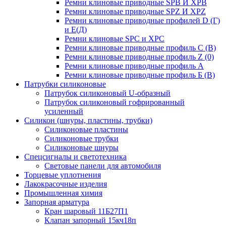
Ремни клиновые приводные SPB И XPB
Ремни клиновые приводные SPZ И XPZ
Ремни клиновые приводные профилей D (Г)
и Е(Д)
Ремни клиновые SPC и XPC
Ремни клиновые приводные профиль C (В)
Ремни клиновые приводные профиль Z (0)
Ремни клиновые приводные профиль А
Ремни клиновые приводные профиль Б (B)
Патрубки силиконовые
Патрубок силиконовый U-образный
Патрубок силиконовый гофрированный
усиленный
Силикон (шнуры, пластины, трубки)
Силиконовые пластины
Силиконовые трубки
Силиконовые шнуры
Спецсигналы и светотехника
Световые панели для автомобиля
Торцевые уплотнения
Лакокрасочные изделия
Промышленная химия
Запорная арматура
Кран шаровый 11Б27П1
Клапан запорный 15кч18п