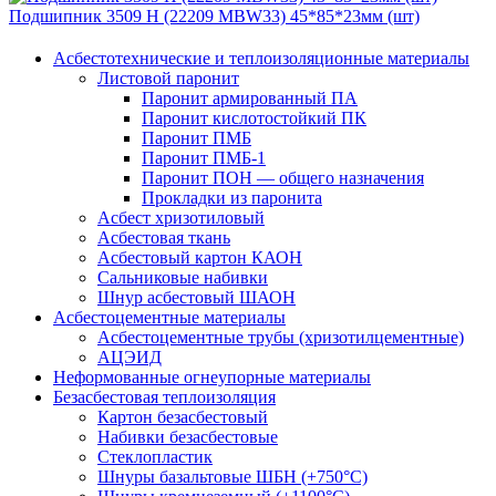
Подшипник 3509 Н (22209 MBW33) 45*85*23мм (шт)
Асбестотехнические и теплоизоляционные материалы
Листовой паронит
Паронит армированный ПА
Паронит кислотостойкий ПК
Паронит ПМБ
Паронит ПМБ-1
Паронит ПОН — общего назначения
Прокладки из паронита
Асбест хризотиловый
Асбестовая ткань
Асбестовый картон КАОН
Сальниковые набивки
Шнур асбестовый ШАОН
Асбестоцементные материалы
Асбестоцементные трубы (хризотилцементные)
АЦЭИД
Неформованные огнеупорные материалы
Безасбестовая теплоизоляция
Картон безасбестовый
Набивки безасбестовые
Стеклопластик
Шнуры базальтовые ШБН (+750°С)