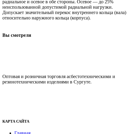
радиальное и осевое в обе стороны. Осевое — до 25%
неиспользованной допустимой радиальной нагрузки.
Допускает значительный перекос внутреннего кольца (вала)
относительно наружного кольца (корпуса).
Вы смотрели
ООО "АсбестСургут"
Оптовая и розничная торговля асбестотехническими и
резинотехническими изделиями в Сургуте.
г. Сургут, ул. Промышленная 16/5
+7 (929) 243-73-42
+7 (3462) 37-82-77
fenix1548@yandex.ru
КАРТА САЙТА
Главная