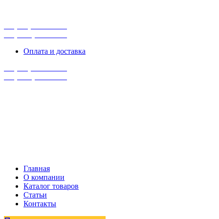
г. Сургут, ул. Промышленная 16/5
ПН-ПТ 9:00 - 16:00
+7 (929) 243-73-42
+7 (3462) 37-82-77
Оплата и доставка
+7 (929) 243-73-42
+7 (3462) 37-82-77
Главная
О компании
Каталог товаров
Статьи
Контакты