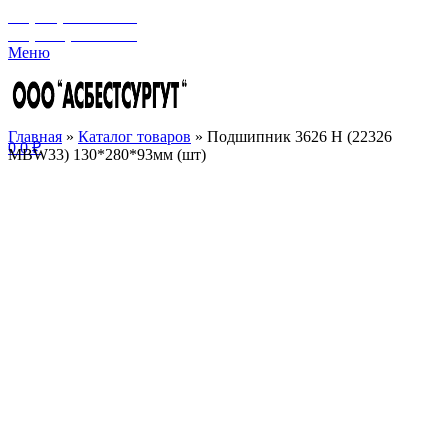
+7 (929) 243-73-42
+7 (3462) 37-82-77
Меню
Главная
»
Каталог товаров
»
Подшипник 3626 Н (22326
0
0
₽
MBW33) 130*280*93мм (шт)