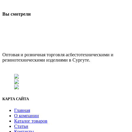
Вы смотрели
ООО "АсбестСургут"
Оптовая и розничная торговля асбестотехническими и
резинотехническими изделиями в Сургуте.
г. Сургут, ул. Промышленная 16/5
+7 (929) 243-73-42
+7 (3462) 37-82-77
fenix1548@yandex.ru
КАРТА САЙТА
Главная
О компании
Каталог товаров
Статьи
Контакты