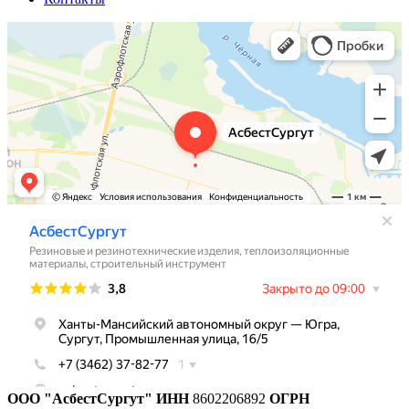
ООО "АсбестСургут"
ИНН
8602206892
ОГРН