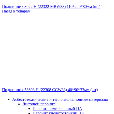
Подшипник 3622 Н (22322 MBW33) 110*240*80мм (шт)
Назад к товарам
Подшипник 53608 Н (22308 CCW33) 40*90*33мм (шт)
Асбестотехнические и теплоизоляционные материалы
Листовой паронит
Паронит армированный ПА
Паронит кислотостойкий ПК