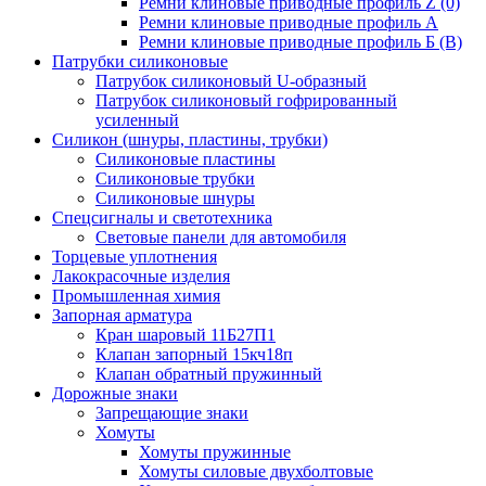
Ремни клиновые приводные профиль Z (0)
Ремни клиновые приводные профиль А
Ремни клиновые приводные профиль Б (B)
Патрубки силиконовые
Патрубок силиконовый U-образный
Патрубок силиконовый гофрированный
усиленный
Силикон (шнуры, пластины, трубки)
Силиконовые пластины
Силиконовые трубки
Силиконовые шнуры
Спецсигналы и светотехника
Световые панели для автомобиля
Торцевые уплотнения
Лакокрасочные изделия
Промышленная химия
Запорная арматура
Кран шаровый 11Б27П1
Клапан запорный 15кч18п
Клапан обратный пружинный
Дорожные знаки
Запрещающие знаки
Хомуты
Хомуты пружинные
Хомуты силовые двухболтовые