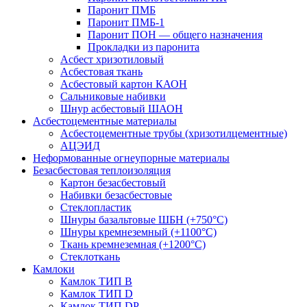
Паронит ПМБ
Паронит ПМБ-1
Паронит ПОН — общего назначения
Прокладки из паронита
Асбест хризотиловый
Асбестовая ткань
Асбестовый картон КАОН
Сальниковые набивки
Шнур асбестовый ШАОН
Асбестоцементные материалы
Асбестоцементные трубы (хризотилцементные)
АЦЭИД
Неформованные огнеупорные материалы
Безасбестовая теплоизоляция
Картон безасбестовый
Набивки безасбестовые
Стеклопластик
Шнуры базальтовые ШБН (+750°С)
Шнуры кремнеземный (+1100°С)
Ткань кремнеземная (+1200°С)
Стеклоткань
Камлоки
Камлок ТИП B
Камлок ТИП D
Камлок ТИП DP