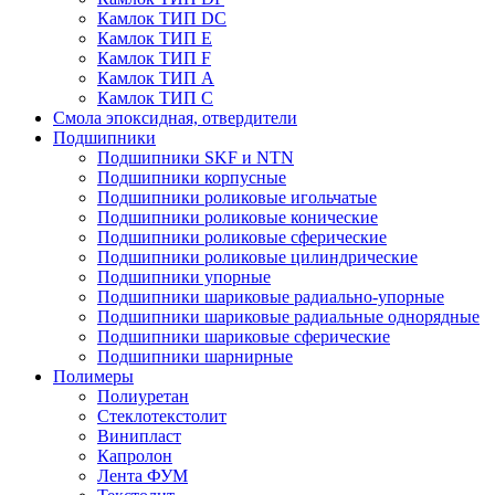
Камлок ТИП DС
Камлок ТИП E
Камлок ТИП F
Камлок ТИП А
Камлок ТИП С
Смола эпоксидная, отвердители
Подшипники
Подшипники SKF и NTN
Подшипники корпусные
Подшипники роликовые игольчатые
Подшипники роликовые конические
Подшипники роликовые сферические
Подшипники роликовые цилиндрические
Подшипники упорные
Подшипники шариковые радиально-упорные
Подшипники шариковые радиальные однорядные
Подшипники шариковые сферические
Подшипники шарнирные
Полимеры
Полиуретан
Стеклотекстолит
Винипласт
Капролон
Лента ФУМ