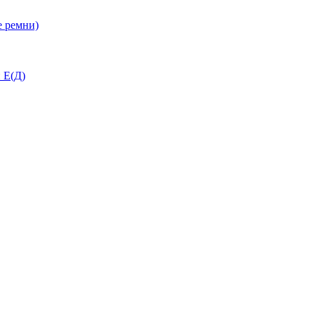
 ремни)
 Е(Д)