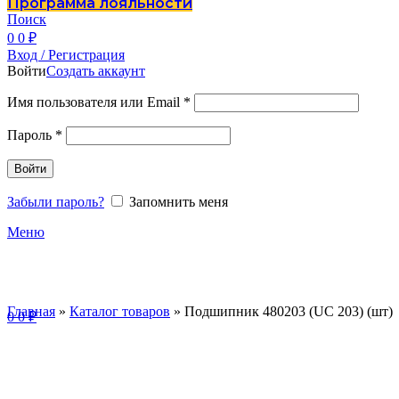
Программа лояльности
Поиск
0
0
₽
Вход / Регистрация
Войти
Создать аккаунт
Имя пользователя или Email
*
Пароль
*
Войти
Забыли пароль?
Запомнить меня
Меню
Главная
»
Каталог товаров
»
Подшипник 480203 (UC 203) (шт)
0
0
₽