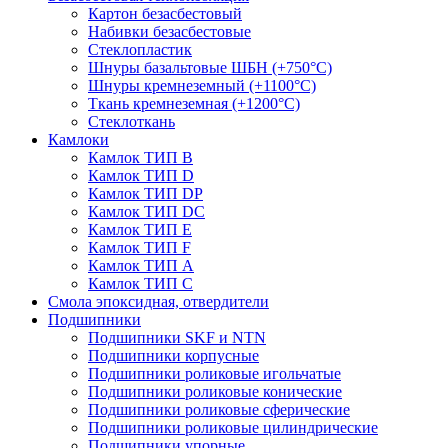
Картон безасбестовый
Набивки безасбестовые
Стеклопластик
Шнуры базальтовые ШБН (+750°С)
Шнуры кремнеземный (+1100°С)
Ткань кремнеземная (+1200°С)
Стеклоткань
Камлоки
Камлок ТИП B
Камлок ТИП D
Камлок ТИП DP
Камлок ТИП DС
Камлок ТИП E
Камлок ТИП F
Камлок ТИП А
Камлок ТИП С
Смола эпоксидная, отвердители
Подшипники
Подшипники SKF и NTN
Подшипники корпусные
Подшипники роликовые игольчатые
Подшипники роликовые конические
Подшипники роликовые сферические
Подшипники роликовые цилиндрические
Подшипники упорные