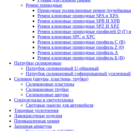
Ремни приводные
Приводные поликлиновые ремни (ручейковые
Ремни клиновые приводные SPA и XPA
Ремни клиновые приводные SPB И XPB
Ремни клиновые приводные SPZ И XPZ
Ремни клиновые приводные профилей D (Г) и
Ремни клиновые SPC и XPC
Ремни клиновые приводные профиль C (В)
Ремни клиновые приводные профиль Z (0)
Ремни клиновые приводные профиль А
Ремни клиновые приводные профиль Б (B)
Патрубки силиконовые
Патрубок силиконовый U-образный
Патрубок силиконовый гофрированный усиленный
Силикон (шнуры, пластины, трубки)
Силиконовые пластины
Силиконовые трубки
Силиконовые шнуры
Спецсигналы и светотехника
Световые панели для автомобиля
Торцевые уплотнения
Лакокрасочные изделия
Промышленная химия
Запорная арматура