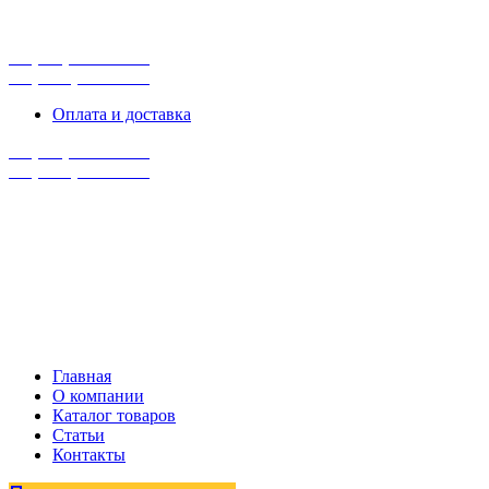
г. Сургут, ул. Промышленная 16/5
ПН-ПТ 9:00 - 16:00
+7 (929) 243-73-42
+7 (3462) 37-82-77
Оплата и доставка
+7 (929) 243-73-42
+7 (3462) 37-82-77
Главная
О компании
Каталог товаров
Статьи
Контакты