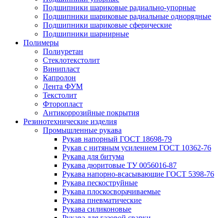
Подшипники шариковые радиально-упорные
Подшипники шариковые радиальные однорядные
Подшипники шариковые сферические
Подшипники шарнирные
Полимеры
Полиуретан
Стеклотекстолит
Винипласт
Капролон
Лента ФУМ
Текстолит
Фторопласт
Антикоррозийные покрытия
Резинотехнические изделия
Промышленные рукава
Рукав напорный ГОСТ 18698-79
Рукав с нитяным усилением ГОСТ 10362-76
Рукава для битума
Рукава дюритовые ТУ 0056016-87
Рукава напорно-всасывающие ГОСТ 5398-76
Рукава пескоструйные
Рукава плоскосворачиваемые
Рукава пневматические
Рукава силиконовые
Рукава для газовой сварки