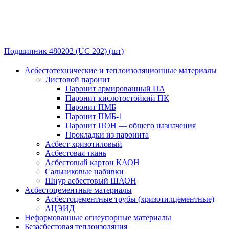
Подшипник 480202 (UC 202) (шт)
Асбестотехнические и теплоизоляционные материалы
Листовой паронит
Паронит армированный ПА
Паронит кислотостойкий ПК
Паронит ПМБ
Паронит ПМБ-1
Паронит ПОН — общего назначения
Прокладки из паронита
Асбест хризотиловый
Асбестовая ткань
Асбестовый картон КАОН
Сальниковые набивки
Шнур асбестовый ШАОН
Асбестоцементные материалы
Асбестоцементные трубы (хризотилцементные)
АЦЭИД
Неформованные огнеупорные материалы
Безасбестовая теплоизоляция