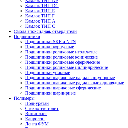
Камлок ТИП DP
Камлок ТИП DС
Камлок ТИП E
Камлок ТИП F
Камлок ТИП А
Камлок ТИП С
Смола эпоксидная, отвердители
Подшипники
Подшипники SKF и NTN
Подшипники корпусные
Подшипники роликовые игольчатые
Подшипники роликовые конические
Подшипники роликовые сферические
Подшипники роликовые цилиндрические
Подшипники упорные
Подшипники шариковые радиально-упорные
Подшипники шариковые радиальные однорядные
Подшипники шариковые сферические
Подшипники шарнирные
Полимеры
Полиуретан
Стеклотекстолит
Винипласт
Капролон
Лента ФУМ