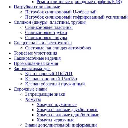
Ремни клиновые приводные профиль Б (B)
Патрубки силиконовые
Патрубок силиконовый U-образный
Патрубок силиконовый гофрированный усиленный
Силикон (шнуры, пластины, трубки)
Силиконовые пластины
Силиконовые трубки
Силиконовые шнуры
Спецсигналы и светотехника
Световые панели для автомобиля
Торцевые уплотнения
Лакокрасочные изделия
Промышленная химия
Запорная арматура
Кран шаровый 11Б27П1
Клапан запорный 15кч18п
Клапан обратный пружинный
Дорожные знаки
Запрещающие знаки
Хомуты
Хомуты пружинные
Хомуты силовые двухболтовые
Хомуты силовые одноболтовые
Хомуты червячные
Знаки дополнительной информации