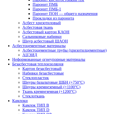
Паронит ПМБ
Паронит ПМБ-1
Паронит ПОН — общего назначения
Прокладки из паронита
Асбест хризотиловый
Асбестовая ткань
Асбестовый картон КАОН
Сальниковые набивки
Шнур асбестовый ШАОН
Асбестоцементные материалы
Асбестоцементные трубы (хризотилцементные)
АЦЭИД
Неформованные огнеупорные материалы
Безасбестовая теплоизоляция
Картон безасбестовый
Набивки безасбестовые
Стеклопластик
Шнуры базальтовые ШБН (+750°С)
Шнуры кремнеземный (+1100°С)
Ткань кремнеземная (+1200°С)
Стеклоткань
Камлоки
Камлок ТИП B
Камлок ТИП D