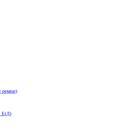
 ремни)
 Е(Д)