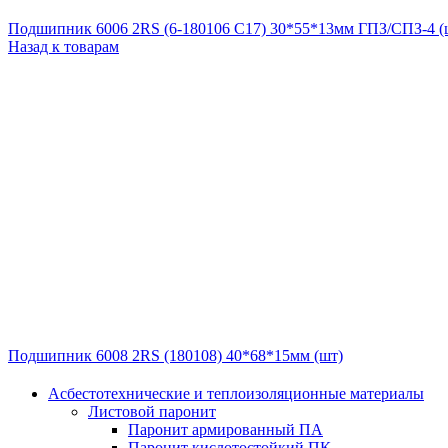
Подшипник 6006 2RS (6-180106 С17) 30*55*13мм ГПЗ/СПЗ-4 (
Назад к товарам
Подшипник 6008 2RS (180108) 40*68*15мм (шт)
Асбестотехнические и теплоизоляционные материалы
Листовой паронит
Паронит армированный ПА
Паронит кислотостойкий ПК