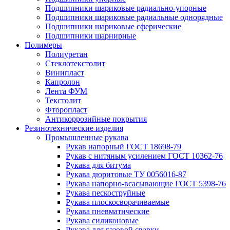
Подшипники шариковые радиально-упорные
Подшипники шариковые радиальные однорядные
Подшипники шариковые сферические
Подшипники шарнирные
Полимеры
Полиуретан
Стеклотекстолит
Винипласт
Капролон
Лента ФУМ
Текстолит
Фторопласт
Антикоррозийные покрытия
Резинотехнические изделия
Промышленные рукава
Рукав напорный ГОСТ 18698-79
Рукав с нитяным усилением ГОСТ 10362-76
Рукава для битума
Рукава дюритовые ТУ 0056016-87
Рукава напорно-всасывающие ГОСТ 5398-76
Рукава пескоструйные
Рукава плоскосворачиваемые
Рукава пневматические
Рукава силиконовые
Рукава для газовой сварки