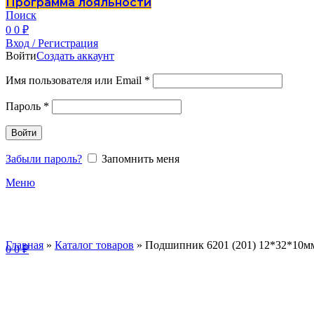
Программа лояльности
Поиск
0
0
₽
Вход / Регистрация
Войти
Создать аккаунт
Имя пользователя или Email
*
Пароль
*
Войти
Забыли пароль?
Запомнить меня
Меню
Главная
»
Каталог товаров
»
Подшипник 6201 (201) 12*32*10мм
0
0
₽