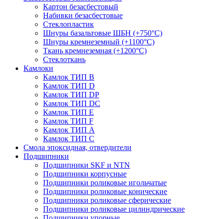
Картон безасбестовый
Набивки безасбестовые
Стеклопластик
Шнуры базальтовые ШБН (+750°С)
Шнуры кремнеземный (+1100°С)
Ткань кремнеземная (+1200°С)
Стеклоткань
Камлоки
Камлок ТИП B
Камлок ТИП D
Камлок ТИП DP
Камлок ТИП DС
Камлок ТИП E
Камлок ТИП F
Камлок ТИП А
Камлок ТИП С
Смола эпоксидная, отвердители
Подшипники
Подшипники SKF и NTN
Подшипники корпусные
Подшипники роликовые игольчатые
Подшипники роликовые конические
Подшипники роликовые сферические
Подшипники роликовые цилиндрические
Подшипники упорные