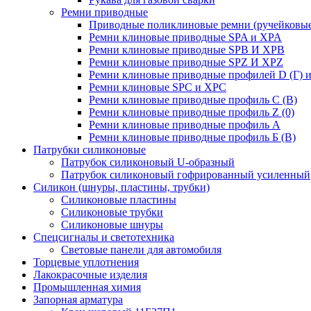
Ремни приводные
Приводные поликлиновые ремни (ручейковые
Ремни клиновые приводные SPA и XPA
Ремни клиновые приводные SPB И XPB
Ремни клиновые приводные SPZ И XPZ
Ремни клиновые приводные профилей D (Г) и
Ремни клиновые SPC и XPC
Ремни клиновые приводные профиль C (В)
Ремни клиновые приводные профиль Z (0)
Ремни клиновые приводные профиль А
Ремни клиновые приводные профиль Б (B)
Патрубки силиконовые
Патрубок силиконовый U-образный
Патрубок силиконовый гофрированный усиленный
Силикон (шнуры, пластины, трубки)
Силиконовые пластины
Силиконовые трубки
Силиконовые шнуры
Спецсигналы и светотехника
Световые панели для автомобиля
Торцевые уплотнения
Лакокрасочные изделия
Промышленная химия
Запорная арматура