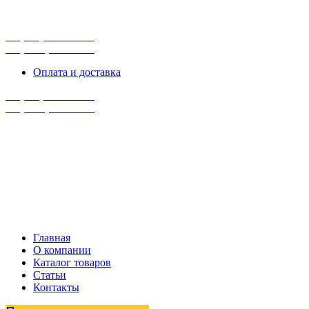
г. Сургут, ул. Промышленная 16/5
ПН-ПТ 9:00 - 16:00
+7 (929) 243-73-42
+7 (3462) 37-82-77
Оплата и доставка
+7 (929) 243-73-42
+7 (3462) 37-82-77
Главная
О компании
Каталог товаров
Статьи
Контакты