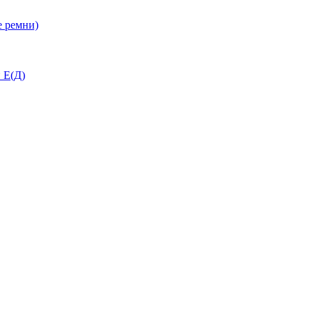
 ремни)
 Е(Д)