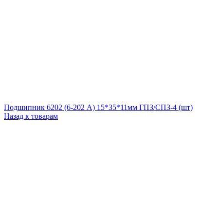
Подшипник 6202 (6-202 А) 15*35*11мм ГПЗ/СПЗ-4 (шт)
Назад к товарам