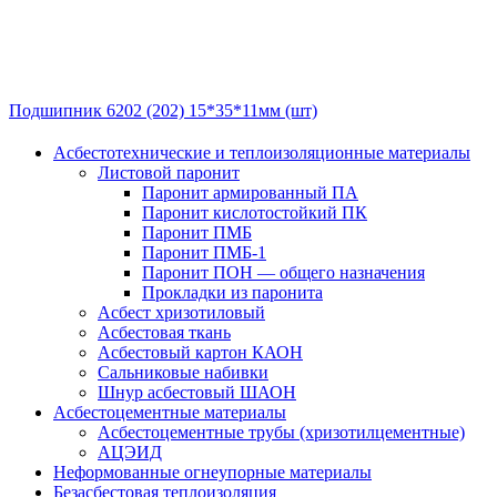
Подшипник 6202 (202) 15*35*11мм (шт)
Асбестотехнические и теплоизоляционные материалы
Листовой паронит
Паронит армированный ПА
Паронит кислотостойкий ПК
Паронит ПМБ
Паронит ПМБ-1
Паронит ПОН — общего назначения
Прокладки из паронита
Асбест хризотиловый
Асбестовая ткань
Асбестовый картон КАОН
Сальниковые набивки
Шнур асбестовый ШАОН
Асбестоцементные материалы
Асбестоцементные трубы (хризотилцементные)
АЦЭИД
Неформованные огнеупорные материалы
Безасбестовая теплоизоляция