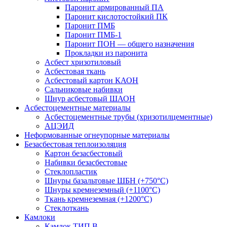
Паронит армированный ПА
Паронит кислотостойкий ПК
Паронит ПМБ
Паронит ПМБ-1
Паронит ПОН — общего назначения
Прокладки из паронита
Асбест хризотиловый
Асбестовая ткань
Асбестовый картон КАОН
Сальниковые набивки
Шнур асбестовый ШАОН
Асбестоцементные материалы
Асбестоцементные трубы (хризотилцементные)
АЦЭИД
Неформованные огнеупорные материалы
Безасбестовая теплоизоляция
Картон безасбестовый
Набивки безасбестовые
Стеклопластик
Шнуры базальтовые ШБН (+750°С)
Шнуры кремнеземный (+1100°С)
Ткань кремнеземная (+1200°С)
Стеклоткань
Камлоки
Камлок ТИП B