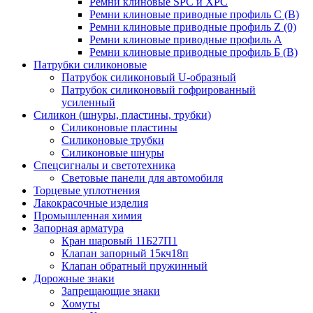
Ремни клиновые SPC и XPC
Ремни клиновые приводные профиль C (В)
Ремни клиновые приводные профиль Z (0)
Ремни клиновые приводные профиль А
Ремни клиновые приводные профиль Б (B)
Патрубки силиконовые
Патрубок силиконовый U-образный
Патрубок силиконовый гофрированный
усиленный
Силикон (шнуры, пластины, трубки)
Силиконовые пластины
Силиконовые трубки
Силиконовые шнуры
Спецсигналы и светотехника
Световые панели для автомобиля
Торцевые уплотнения
Лакокрасочные изделия
Промышленная химия
Запорная арматура
Кран шаровый 11Б27П1
Клапан запорный 15кч18п
Клапан обратный пружинный
Дорожные знаки
Запрещающие знаки
Хомуты