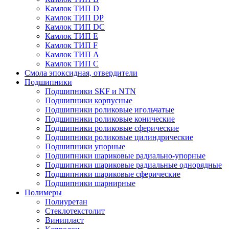
Камлок ТИП D
Камлок ТИП DP
Камлок ТИП DС
Камлок ТИП E
Камлок ТИП F
Камлок ТИП А
Камлок ТИП С
Смола эпоксидная, отвердители
Подшипники
Подшипники SKF и NTN
Подшипники корпусные
Подшипники роликовые игольчатые
Подшипники роликовые конические
Подшипники роликовые сферические
Подшипники роликовые цилиндрические
Подшипники упорные
Подшипники шариковые радиально-упорные
Подшипники шариковые радиальные однорядные
Подшипники шариковые сферические
Подшипники шарнирные
Полимеры
Полиуретан
Стеклотекстолит
Винипласт