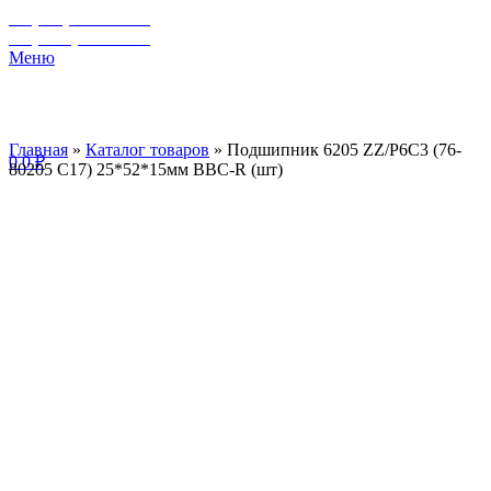
+7 (929) 243-73-42
+7 (3462) 37-82-77
Меню
Главная
»
Каталог товаров
»
Подшипник 6205 ZZ/P6C3 (76-
0
0
₽
80205 C17) 25*52*15мм BBC-R (шт)