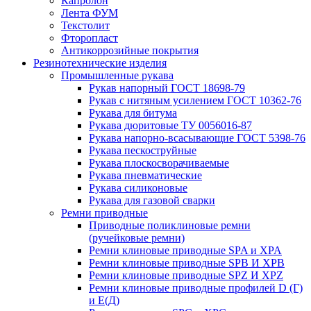
Капролон
Лента ФУМ
Текстолит
Фторопласт
Антикоррозийные покрытия
Резинотехнические изделия
Промышленные рукава
Рукав напорный ГОСТ 18698-79
Рукав с нитяным усилением ГОСТ 10362-76
Рукава для битума
Рукава дюритовые ТУ 0056016-87
Рукава напорно-всасывающие ГОСТ 5398-76
Рукава пескоструйные
Рукава плоскосворачиваемые
Рукава пневматические
Рукава силиконовые
Рукава для газовой сварки
Ремни приводные
Приводные поликлиновые ремни
(ручейковые ремни)
Ремни клиновые приводные SPA и XPA
Ремни клиновые приводные SPB И XPB
Ремни клиновые приводные SPZ И XPZ
Ремни клиновые приводные профилей D (Г)
и Е(Д)