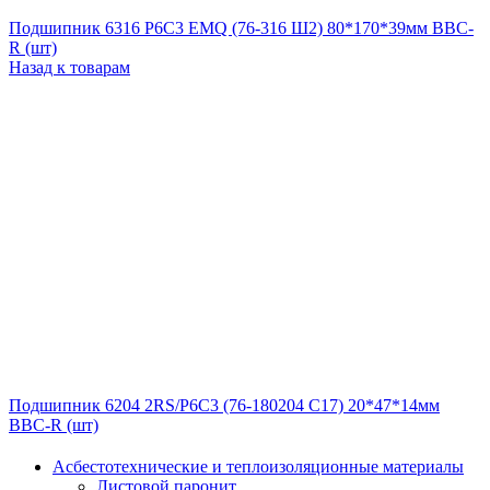
Подшипник 6316 P6C3 EMQ (76-316 Ш2) 80*170*39мм BBC-
R (шт)
Назад к товарам
Подшипник 6204 2RS/P6C3 (76-180204 C17) 20*47*14мм
BBC-R (шт)
Асбестотехнические и теплоизоляционные материалы
Листовой паронит