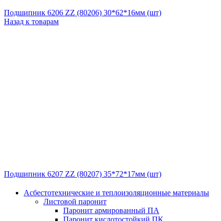
Подшипник 6206 ZZ (80206) 30*62*16мм (шт)
Назад к товарам
Подшипник 6207 ZZ (80207) 35*72*17мм (шт)
Асбестотехнические и теплоизоляционные материалы
Листовой паронит
Паронит армированный ПА
Паронит кислотостойкий ПК