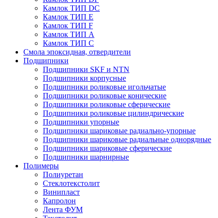
Камлок ТИП DС
Камлок ТИП E
Камлок ТИП F
Камлок ТИП А
Камлок ТИП С
Смола эпоксидная, отвердители
Подшипники
Подшипники SKF и NTN
Подшипники корпусные
Подшипники роликовые игольчатые
Подшипники роликовые конические
Подшипники роликовые сферические
Подшипники роликовые цилиндрические
Подшипники упорные
Подшипники шариковые радиально-упорные
Подшипники шариковые радиальные однорядные
Подшипники шариковые сферические
Подшипники шарнирные
Полимеры
Полиуретан
Стеклотекстолит
Винипласт
Капролон
Лента ФУМ