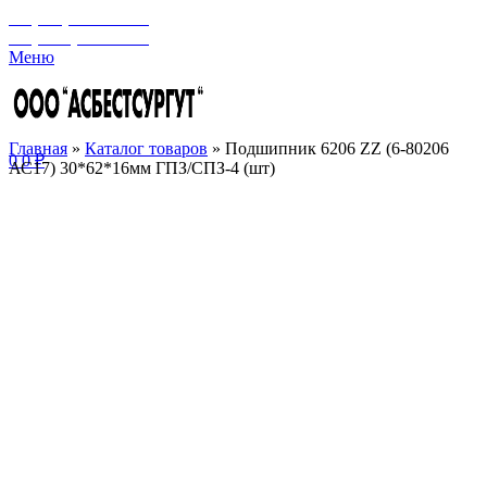
+7 (929) 243-73-42
+7 (3462) 37-82-77
Меню
Главная
»
Каталог товаров
»
Подшипник 6206 ZZ (6-80206
0
0
₽
АС17) 30*62*16мм ГПЗ/СПЗ-4 (шт)