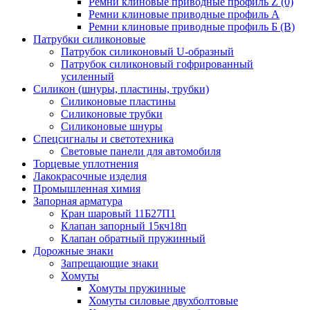
Ремни клиновые приводные профиль Z (0)
Ремни клиновые приводные профиль А
Ремни клиновые приводные профиль Б (B)
Патрубки силиконовые
Патрубок силиконовый U-образный
Патрубок силиконовый гофрированный
усиленный
Силикон (шнуры, пластины, трубки)
Силиконовые пластины
Силиконовые трубки
Силиконовые шнуры
Спецсигналы и светотехника
Световые панели для автомобиля
Торцевые уплотнения
Лакокрасочные изделия
Промышленная химия
Запорная арматура
Кран шаровый 11Б27П1
Клапан запорный 15кч18п
Клапан обратный пружинный
Дорожные знаки
Запрещающие знаки
Хомуты
Хомуты пружинные
Хомуты силовые двухболтовые