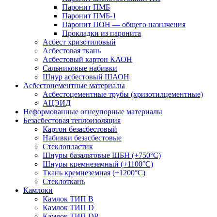
Паронит ПМБ
Паронит ПМБ-1
Паронит ПОН — общего назначения
Прокладки из паронита
Асбест хризотиловый
Асбестовая ткань
Асбестовый картон КАОН
Сальниковые набивки
Шнур асбестовый ШАОН
Асбестоцементные материалы
Асбестоцементные трубы (хризотилцементные)
АЦЭИД
Неформованные огнеупорные материалы
Безасбестовая теплоизоляция
Картон безасбестовый
Набивки безасбестовые
Стеклопластик
Шнуры базальтовые ШБН (+750°С)
Шнуры кремнеземный (+1100°С)
Ткань кремнеземная (+1200°С)
Стеклоткань
Камлоки
Камлок ТИП B
Камлок ТИП D
Камлок ТИП DP