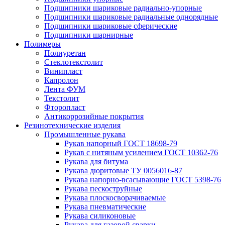
Подшипники шариковые радиально-упорные
Подшипники шариковые радиальные однорядные
Подшипники шариковые сферические
Подшипники шарнирные
Полимеры
Полиуретан
Стеклотекстолит
Винипласт
Капролон
Лента ФУМ
Текстолит
Фторопласт
Антикоррозийные покрытия
Резинотехнические изделия
Промышленные рукава
Рукав напорный ГОСТ 18698-79
Рукав с нитяным усилением ГОСТ 10362-76
Рукава для битума
Рукава дюритовые ТУ 0056016-87
Рукава напорно-всасывающие ГОСТ 5398-76
Рукава пескоструйные
Рукава плоскосворачиваемые
Рукава пневматические
Рукава силиконовые
Рукава для газовой сварки