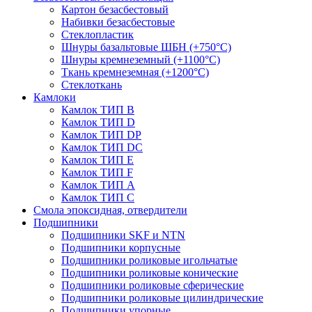
Картон безасбестовый
Набивки безасбестовые
Стеклопластик
Шнуры базальтовые ШБН (+750°С)
Шнуры кремнеземный (+1100°С)
Ткань кремнеземная (+1200°С)
Стеклоткань
Камлоки
Камлок ТИП B
Камлок ТИП D
Камлок ТИП DP
Камлок ТИП DС
Камлок ТИП E
Камлок ТИП F
Камлок ТИП А
Камлок ТИП С
Смола эпоксидная, отвердители
Подшипники
Подшипники SKF и NTN
Подшипники корпусные
Подшипники роликовые игольчатые
Подшипники роликовые конические
Подшипники роликовые сферические
Подшипники роликовые цилиндрические
Подшипники упорные