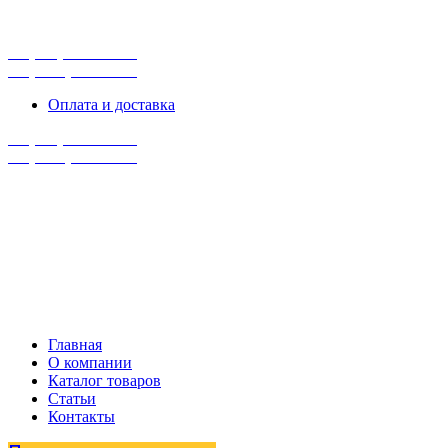
г. Сургут, ул. Промышленная 16/5
ПН-ПТ 9:00 - 16:00
+7 (929) 243-73-42
+7 (3462) 37-82-77
Оплата и доставка
+7 (929) 243-73-42
+7 (3462) 37-82-77
Главная
О компании
Каталог товаров
Статьи
Контакты