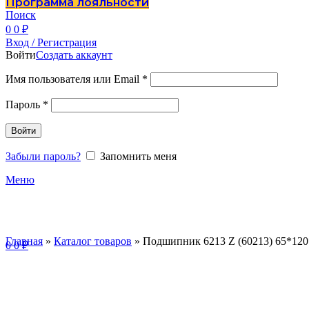
Программа лояльности
Поиск
0
0
₽
Вход / Регистрация
Войти
Создать аккаунт
Имя пользователя или Email
*
Пароль
*
Войти
Забыли пароль?
Запомнить меня
Меню
Главная
»
Каталог товаров
»
Подшипник 6213 Z (60213) 65*120
0
0
₽