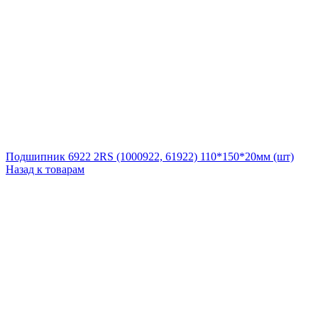
Подшипник 6922 2RS (1000922, 61922) 110*150*20мм (шт)
Назад к товарам