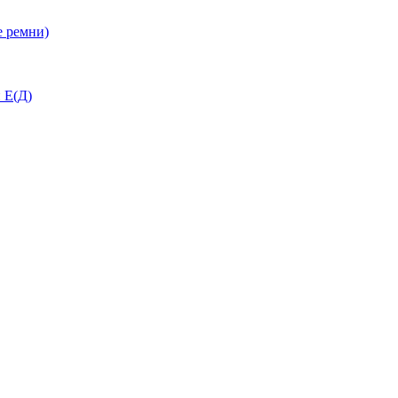
 ремни)
 Е(Д)