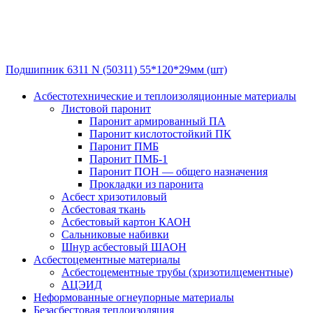
Подшипник 6311 N (50311) 55*120*29мм (шт)
Асбестотехнические и теплоизоляционные материалы
Листовой паронит
Паронит армированный ПА
Паронит кислотостойкий ПК
Паронит ПМБ
Паронит ПМБ-1
Паронит ПОН — общего назначения
Прокладки из паронита
Асбест хризотиловый
Асбестовая ткань
Асбестовый картон КАОН
Сальниковые набивки
Шнур асбестовый ШАОН
Асбестоцементные материалы
Асбестоцементные трубы (хризотилцементные)
АЦЭИД
Неформованные огнеупорные материалы
Безасбестовая теплоизоляция