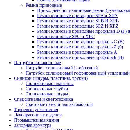
Ремни приводные
Приводные поликлиновые ремни (ручейковые
Ремни клиновые приводные SPA и XPA
Ремни клиновые приводные SPB И XPB
Ремни клиновые приводные SPZ И XPZ
Ремни клиновые приводные профилей D (Г) и
Ремни клиновые SPC и XPC
Ремни клиновые приводные профиль C (В)
Ремни клиновые приводные профиль Z (0)
Ремни клиновые приводные профиль А
Ремни клиновые приводные профиль Б (B)
Патрубки силиконовые
Патрубок силиконовый U-образный
Патрубок силиконовый гофрированный усиленный
Силикон (шнуры, пластины, трубки)
Силиконовые пластины
Силиконовые трубки
Силиконовые шнуры
Спецсигналы и светотехника
Световые панели для автомобиля
Торцевые уплотнения
Лакокрасочные изделия
Промышленная химия
Запорная арматура