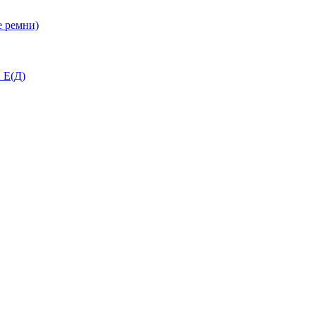
 ремни)
 Е(Д)