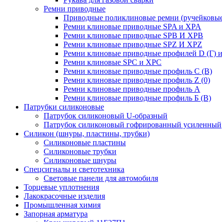
Ремни приводные
Приводные поликлиновые ремни (ручейковые
Ремни клиновые приводные SPA и XPA
Ремни клиновые приводные SPB И XPB
Ремни клиновые приводные SPZ И XPZ
Ремни клиновые приводные профилей D (Г) и
Ремни клиновые SPC и XPC
Ремни клиновые приводные профиль C (В)
Ремни клиновые приводные профиль Z (0)
Ремни клиновые приводные профиль А
Ремни клиновые приводные профиль Б (B)
Патрубки силиконовые
Патрубок силиконовый U-образный
Патрубок силиконовый гофрированный усиленный
Силикон (шнуры, пластины, трубки)
Силиконовые пластины
Силиконовые трубки
Силиконовые шнуры
Спецсигналы и светотехника
Световые панели для автомобиля
Торцевые уплотнения
Лакокрасочные изделия
Промышленная химия
Запорная арматура