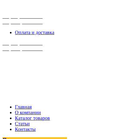
г. Сургут, ул. Промышленная 16/5
ПН-ПТ 9:00 - 16:00
+7 (929) 243-73-42
+7 (3462) 37-82-77
Оплата и доставка
+7 (929) 243-73-42
+7 (3462) 37-82-77
Главная
О компании
Каталог товаров
Статьи
Контакты