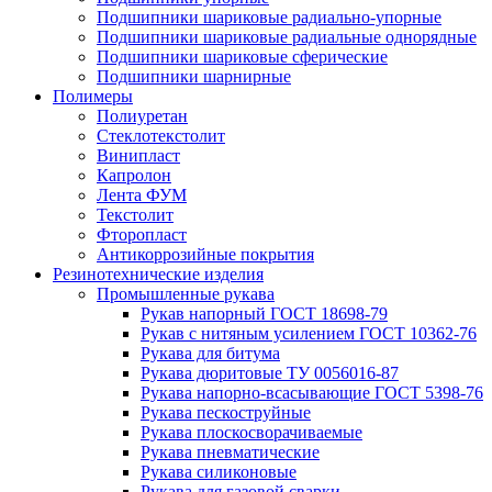
Подшипники шариковые радиально-упорные
Подшипники шариковые радиальные однорядные
Подшипники шариковые сферические
Подшипники шарнирные
Полимеры
Полиуретан
Стеклотекстолит
Винипласт
Капролон
Лента ФУМ
Текстолит
Фторопласт
Антикоррозийные покрытия
Резинотехнические изделия
Промышленные рукава
Рукав напорный ГОСТ 18698-79
Рукав с нитяным усилением ГОСТ 10362-76
Рукава для битума
Рукава дюритовые ТУ 0056016-87
Рукава напорно-всасывающие ГОСТ 5398-76
Рукава пескоструйные
Рукава плоскосворачиваемые
Рукава пневматические
Рукава силиконовые
Рукава для газовой сварки