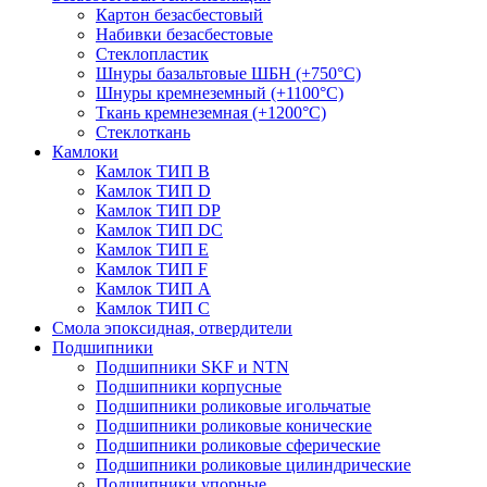
Картон безасбестовый
Набивки безасбестовые
Стеклопластик
Шнуры базальтовые ШБН (+750°С)
Шнуры кремнеземный (+1100°С)
Ткань кремнеземная (+1200°С)
Стеклоткань
Камлоки
Камлок ТИП B
Камлок ТИП D
Камлок ТИП DP
Камлок ТИП DС
Камлок ТИП E
Камлок ТИП F
Камлок ТИП А
Камлок ТИП С
Смола эпоксидная, отвердители
Подшипники
Подшипники SKF и NTN
Подшипники корпусные
Подшипники роликовые игольчатые
Подшипники роликовые конические
Подшипники роликовые сферические
Подшипники роликовые цилиндрические
Подшипники упорные