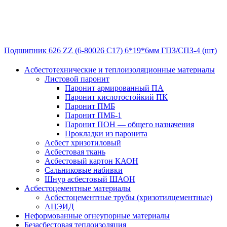
Подшипник 626 ZZ (6-80026 С17) 6*19*6мм ГПЗ/СПЗ-4 (шт)
Асбестотехнические и теплоизоляционные материалы
Листовой паронит
Паронит армированный ПА
Паронит кислотостойкий ПК
Паронит ПМБ
Паронит ПМБ-1
Паронит ПОН — общего назначения
Прокладки из паронита
Асбест хризотиловый
Асбестовая ткань
Асбестовый картон КАОН
Сальниковые набивки
Шнур асбестовый ШАОН
Асбестоцементные материалы
Асбестоцементные трубы (хризотилцементные)
АЦЭИД
Неформованные огнеупорные материалы
Безасбестовая теплоизоляция