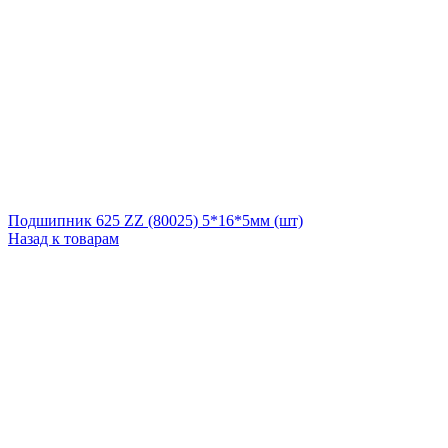
Подшипник 625 ZZ (80025) 5*16*5мм (шт)
Назад к товарам