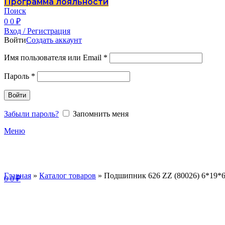
Программа лояльности
Поиск
0
0
₽
Вход / Регистрация
Войти
Создать аккаунт
Имя пользователя или Email
*
Пароль
*
Войти
Забыли пароль?
Запомнить меня
Меню
Главная
»
Каталог товаров
»
Подшипник 626 ZZ (80026) 6*19*6
0
0
₽