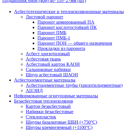
Подшипник 6408 (408) 40*110*27мм (шт)
Асбестотехнические и теплоизоляционные материалы
Листовой паронит
Паронит армированный ПА
Паронит кислотостойкий ПК
Паронит ПМБ
Паронит ПМБ-1
Паронит ПОН — общего назначения
Прокладки из паронита
Асбест хризотиловый
Асбестовая ткань
Асбестовый картон КАОН
Сальниковые набивки
Шнур асбестовый ШАОН
Асбестоцементные материалы
Асбестоцементные трубы (хризотилцементные)
АЦЭИД
Неформованные огнеупорные материалы
Безасбестовая теплоизоляция
Картон безасбестовый
Набивки безасбестовые
Стеклопластик
Шнуры базальтовые ШБН (+750°С)
Шнуры кремнеземный (+1100°С)