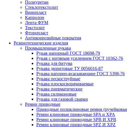
Полиуретан
Стеклотекстолит
Винипласт
Капролон
Лента ФУМ
Текстолит
Фторопласт
Антикоррозийные покрытия
Резинотехнические изделия
Промышленные рукава
Рукав напорный ГОСТ 18698-79
Рукав с нитяным усилением ГОСТ 10362-76
Рукава для битума
Рукава дюритовые ТУ 0056016-87
Рукава напорно-всасывающие ГОСТ 5398-76
Рукава пескоструйные
Рукава плоскосворачиваемые
Рукава пневматические
Рукава силиконовые
Рукава для газовой сварки
Ремни приводные
Приводные поликлиновые ремни (ручейковые
Ремни клиновые приводные SPA и XPA
Ремни клиновые приводные SPB И XPB
Ремни клиновые приводные SPZ И XPZ