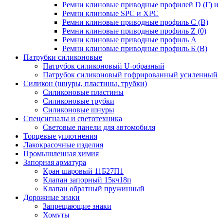
Ремни клиновые приводные профилей D (Г) и
Ремни клиновые SPC и XPC
Ремни клиновые приводные профиль C (В)
Ремни клиновые приводные профиль Z (0)
Ремни клиновые приводные профиль А
Ремни клиновые приводные профиль Б (B)
Патрубки силиконовые
Патрубок силиконовый U-образный
Патрубок силиконовый гофрированный усиленный
Силикон (шнуры, пластины, трубки)
Силиконовые пластины
Силиконовые трубки
Силиконовые шнуры
Спецсигналы и светотехника
Световые панели для автомобиля
Торцевые уплотнения
Лакокрасочные изделия
Промышленная химия
Запорная арматура
Кран шаровый 11Б27П1
Клапан запорный 15кч18п
Клапан обратный пружинный
Дорожные знаки
Запрещающие знаки
Хомуты