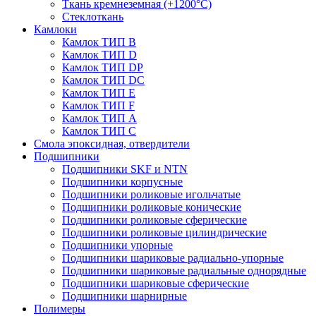
Ткань кремнеземная (+1200°С)
Стеклоткань
Камлоки
Камлок ТИП B
Камлок ТИП D
Камлок ТИП DP
Камлок ТИП DС
Камлок ТИП E
Камлок ТИП F
Камлок ТИП А
Камлок ТИП С
Смола эпоксидная, отвердители
Подшипники
Подшипники SKF и NTN
Подшипники корпусные
Подшипники роликовые игольчатые
Подшипники роликовые конические
Подшипники роликовые сферические
Подшипники роликовые цилиндрические
Подшипники упорные
Подшипники шариковые радиально-упорные
Подшипники шариковые радиальные однорядные
Подшипники шариковые сферические
Подшипники шарнирные
Полимеры