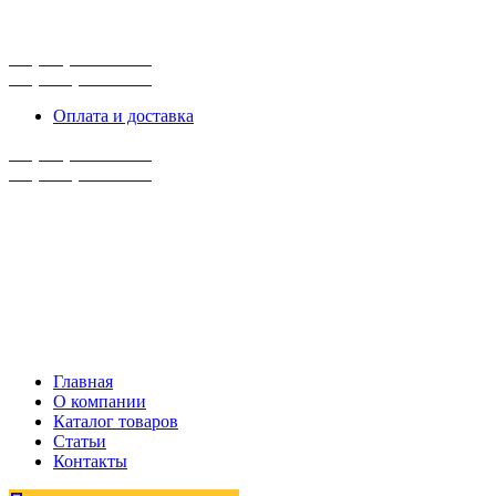
г. Сургут, ул. Промышленная 16/5
ПН-ПТ 9:00 - 16:00
+7 (929) 243-73-42
+7 (3462) 37-82-77
Оплата и доставка
+7 (929) 243-73-42
+7 (3462) 37-82-77
Главная
О компании
Каталог товаров
Статьи
Контакты