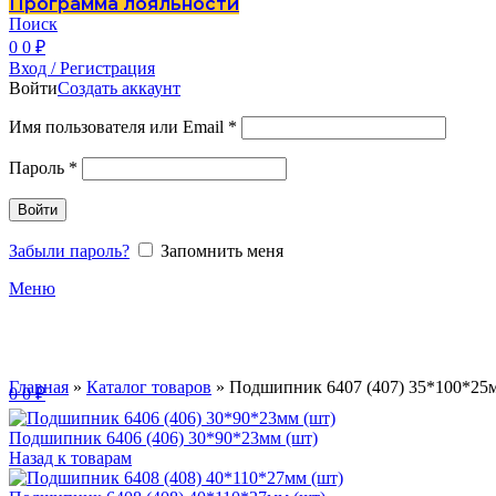
Программа лояльности
Поиск
0
0
₽
Вход / Регистрация
Войти
Создать аккаунт
Имя пользователя или Email
*
Пароль
*
Войти
Забыли пароль?
Запомнить меня
Меню
Главная
»
Каталог товаров
»
Подшипник 6407 (407) 35*100*25м
0
0
₽
Подшипник 6406 (406) 30*90*23мм (шт)
Назад к товарам