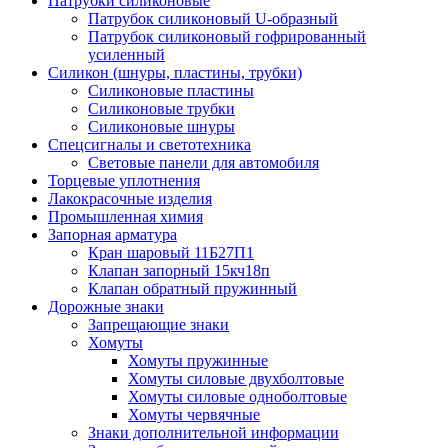
Патрубки силиконовые
Патрубок силиконовый U-образный
Патрубок силиконовый гофрированный
усиленный
Силикон (шнуры, пластины, трубки)
Силиконовые пластины
Силиконовые трубки
Силиконовые шнуры
Спецсигналы и светотехника
Световые панели для автомобиля
Торцевые уплотнения
Лакокрасочные изделия
Промышленная химия
Запорная арматура
Кран шаровый 11Б27П1
Клапан запорный 15кч18п
Клапан обратный пружинный
Дорожные знаки
Запрещающие знаки
Хомуты
Хомуты пружинные
Хомуты силовые двухболтовые
Хомуты силовые одноболтовые
Хомуты червячные
Знаки дополнительной информации