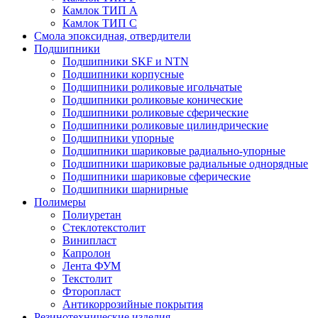
Камлок ТИП А
Камлок ТИП С
Смола эпоксидная, отвердители
Подшипники
Подшипники SKF и NTN
Подшипники корпусные
Подшипники роликовые игольчатые
Подшипники роликовые конические
Подшипники роликовые сферические
Подшипники роликовые цилиндрические
Подшипники упорные
Подшипники шариковые радиально-упорные
Подшипники шариковые радиальные однорядные
Подшипники шариковые сферические
Подшипники шарнирные
Полимеры
Полиуретан
Стеклотекстолит
Винипласт
Капролон
Лента ФУМ
Текстолит
Фторопласт
Антикоррозийные покрытия
Резинотехнические изделия