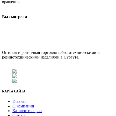
вращения.
Вы смотрели
ООО "АсбестСургут"
Оптовая и розничная торговля асбестотехническими и
резинотехническими изделиями в Сургуте.
г. Сургут, ул. Промышленная 16/5
+7 (929) 243-73-42
+7 (3462) 37-82-77
fenix1548@yandex.ru
КАРТА САЙТА
Главная
О компании
Каталог товаров
Статьи