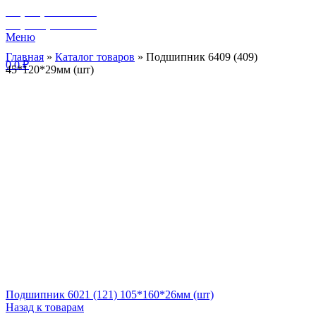
+7 (929) 243-73-42
+7 (3462) 37-82-77
Меню
Главная
»
Каталог товаров
»
Подшипник 6409 (409)
0
0
₽
45*120*29мм (шт)
Подшипник 6021 (121) 105*160*26мм (шт)
Назад к товарам