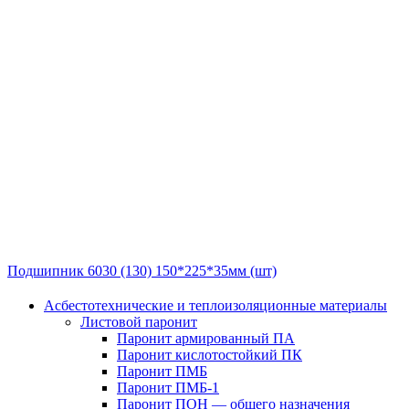
Подшипник 6030 (130) 150*225*35мм (шт)
Асбестотехнические и теплоизоляционные материалы
Листовой паронит
Паронит армированный ПА
Паронит кислотостойкий ПК
Паронит ПМБ
Паронит ПМБ-1
Паронит ПОН — общего назначения