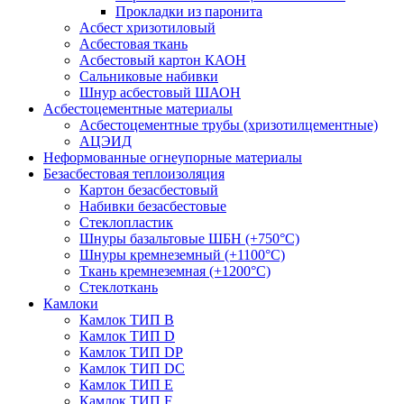
Прокладки из паронита
Асбест хризотиловый
Асбестовая ткань
Асбестовый картон КАОН
Сальниковые набивки
Шнур асбестовый ШАОН
Асбестоцементные материалы
Асбестоцементные трубы (хризотилцементные)
АЦЭИД
Неформованные огнеупорные материалы
Безасбестовая теплоизоляция
Картон безасбестовый
Набивки безасбестовые
Стеклопластик
Шнуры базальтовые ШБН (+750°С)
Шнуры кремнеземный (+1100°С)
Ткань кремнеземная (+1200°С)
Стеклоткань
Камлоки
Камлок ТИП B
Камлок ТИП D
Камлок ТИП DP
Камлок ТИП DС
Камлок ТИП E
Камлок ТИП F